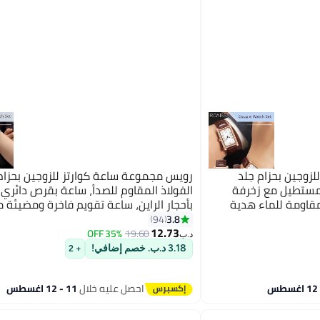
زوجين بحزام جلد
رويس مجموعة ساعة كوارتز للزوجين بحزام
 مستطيل مع زخرفة
الفولاذ المقاوم للصدأ، ساعة بقرص دائري
 مقاومة للماء هدية
بأحجار الراين، ساعة تقويم فاخرة ومضيئة 
للماء هدية للرجال والنساء
3.8
94
12.73
35% OFF
19.60
د.ب‏
3.18 د.ب. خصم إضافي!
+ 2
احصل عليه خلال
11 - 12 اغسطس