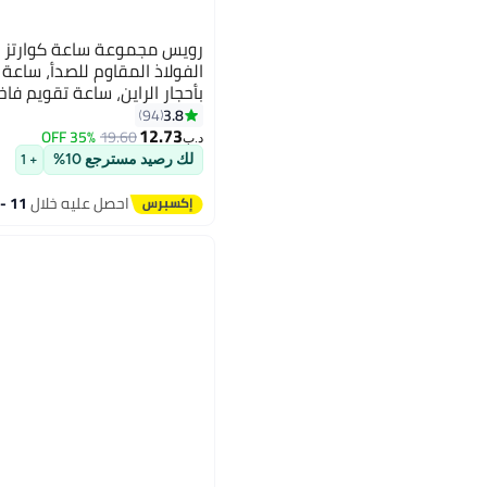
رويس مجموعة ساعة كوارتز ل
الفولاذ المقاوم للصدأ، ساع
بأحجار الراين، ساعة تقويم ف
للماء هدية للرجال والنساء
3.8
94
12.73
35% OFF
19.60
د.ب‏
لك رصيد مسترجع 10%
+ 1
احصل عليه خلال
11 - 12 اغسطس