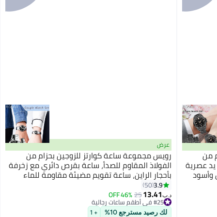
عرض
 من
رويس مجموعة ساعة كوارتز للزوجين بحزام من
 يد عصرية
الفولاذ المقاوم للصدأ، ساعة بقرص دائري مع زخرفة
 وأسود
بأحجار الراين، ساعة تقويم مضيئة مقاومة للماء
هدية للرجال والنساء
3.9
50
13.41
46% OFF
25
د.ب‏
#25 في أطقم ساعات رجالية
#25 في أطقم ساعات رجالية
لك رصيد مسترجع 10%
+ 1