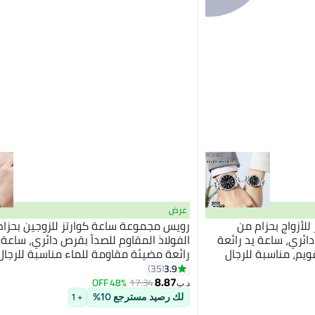
عرض
لأزواج بحزام من
رويس مجموعة ساعة كوارتز للزوجين بحزام
دائري، ساعة يد رائعة
الفولاذ المقاوم للصدأ بقرص دائري، ساعة
يم، مناسبة للرجال
رائعة مضيئة مقاومة للماء مناسبة للرجال
3.9
35
8.87
48% OFF
17.34
د.ب‏
لك رصيد مسترجع 10%
+ 1