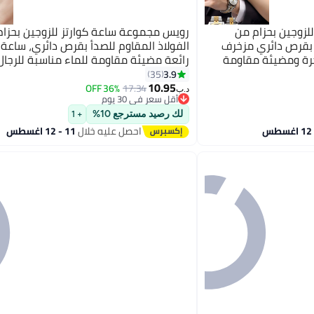
لزوجين بحزام من
رويس مجموعة ساعة كوارتز للزوجين بحزام
ة بقرص دائري مزخرف
الفولاذ المقاوم للصدأ بقرص دائري، ساعة
اخرة ومضيئة مقاومة
رائعة مضيئة مقاومة للماء مناسبة للرجال 
أسود وفضي
3.9
35
10.95
36% OFF
17.34
د.ب‏
أقل سعر في 30 يوم
أقل سعر في 30 يوم
لك رصيد مسترجع 10%
+ 1
احصل عليه خلال
11 - 12 اغسطس