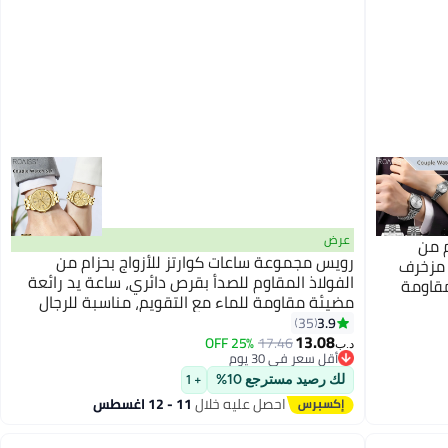
عرض
 من
رويس مجموعة ساعات كوارتز للأزواج بحزام من
 مزخرف
الفولاذ المقاوم للصدأ بقرص دائري، ساعة يد رائعة
مقاومة
مضيئة مقاومة للماء مع التقويم، مناسبة للرجال
والنساء
3.9
35
13.08
25% OFF
17.46
د.ب‏
أقل سعر في 30 يوم
أقل سعر في 30 يوم
لك رصيد مسترجع 10%
+ 1
احصل عليه خلال
11 - 12 اغسطس