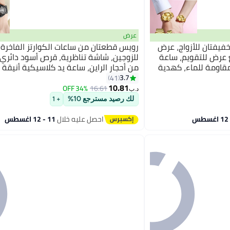
عرض
خفيفتان للأزواج، عرض
رويس قطعتان من ساعات الكوارتز الفاخرة 
 عرض للتقويم، ساعة
للزوجين، شاشة تناظرية، قرص أسود دائري
قاومة للماء، كهدية
من أحجار الراين، ساعة يد كلاسيكية أنيقة
للماء، كهدية للرجال والنساء
3.7
41
10.81
34% OFF
16.61
د.ب‏
لك رصيد مسترجع 10%
+ 1
احصل عليه خلال
11 - 12 اغسطس