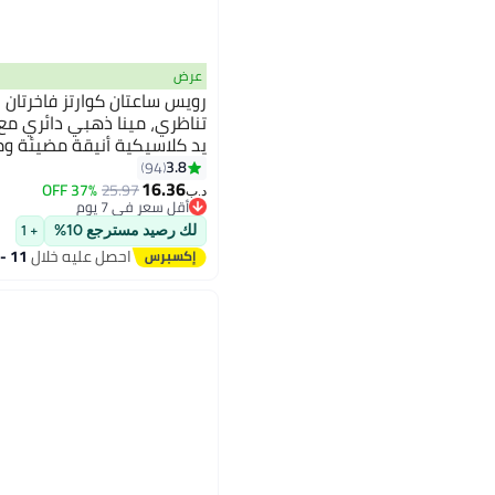
عرض
رويس ساعتان كوارتز فاخرتان 
تناظري، مينا ذهبي دائري مع
يد كلاسيكية أنيقة مضيئة وم
للرجال والنساء
3.8
94
16.36
37% OFF
25.97
د.ب‏
أقل سعر في 7 يوم
أقل سعر في 7 يوم
لك رصيد مسترجع 10%
+ 1
احصل عليه خلال
11 - 12 اغسطس