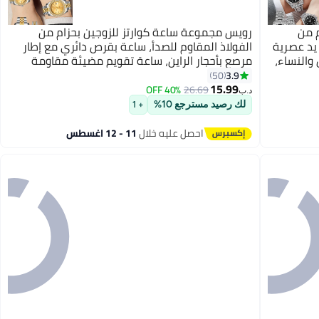
 من
رويس مجموعة ساعة كوارتز للزوجين بحزام من
 يد عصرية
الفولاذ المقاوم للصدأ، ساعة بقرص دائري مع إطار
والنساء،
مرصع بأحجار الراين، ساعة تقويم مضيئة مقاومة
للماء هدية للرجال والنساء
3.9
50
15.99
40% OFF
26.69
د.ب‏
لك رصيد مسترجع 10%
+ 1
احصل عليه خلال
11 - 12 اغسطس