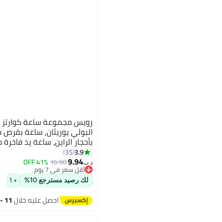
رويس مجموعة ساعة كوارتز لل
البولي يوريثان، ساعة بقرص
بأحجار الراين، ساعة يد فاخرة
للرجال والنساء
3.9
35
9.94
41% OFF
16.90
د.ب‏
أقل سعر في 7 يوم
أقل سعر في 7 يوم
لك رصيد مسترجع 10%
+ 1
احصل عليه خلال
11 - 12 اغسطس