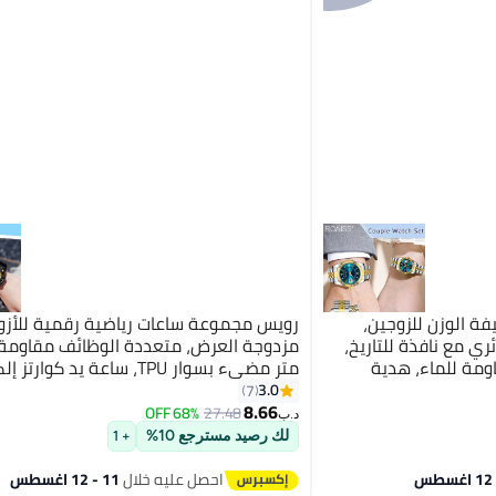
ة الوزن للزوجين،
رويس مجموعة ساعات رياضية رقمية للأزوا
ي مع نافذة للتاريخ،
ومة للماء، هدية
متر مضيء بسوار TPU، ساعة يد كوا
المنبه وساعة التوقيف للأنشطة الخارجية
3.0
7
8.66
68% OFF
27.48
د.ب‏
لك رصيد مسترجع 10%
+ 1
احصل عليه خلال
11 - 12 اغسطس