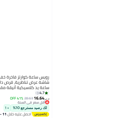
رويس ساعة كوارتز فاخرة خفيف
شاشة عرض تناظرية، قرص دائر
ساعة يد كلاسيكية أنيقة مقا
للرجال والنساء
4.7
3
16.64
41% OFF
28.63
د.ب‏
أقل سعر في السنة
أقل سعر في السنة
لك رصيد مسترجع 10%
+ 1
احصل عليه خلال
11 - 12 اغسطس