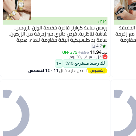
عرض
الخفيفة
رويس ساعة كوارتز فاخرة خفيفة الوزن للزوجين،
 مع زخرفة
شاشة تناظرية، قرص دائري مع زخرفة من الزركون،
 مقاومة
ساعة يد كلاسيكية أنيقة مقاومة للماء، هدية
للرجال والنساء
4.7
3
11.94
37% OFF
18.96
د.ب‏
أقل سعر في 30 يوم
أقل سعر في 30 يوم
لك رصيد مسترجع 10%
+ 1
احصل عليه خلال
11 - 12 اغسطس