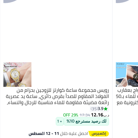
ج بعقارب
رويس مجموعة ساعة كوارتز للزوجين بحزام من
مزدوجة العرض، متعددة الوظائف مقاومة للماء بـ50
الفولاذ المقاوم للصدأ بقرص دائري، ساعة يد عصرية
رتز إلكترونية مع
رائعة مضيئة مقاومة للماء مناسبة للرجال والنساء،
ذهبي وفضي
3.9
35
12.16
29% OFF
17.34
د.ب‏
لك رصيد مسترجع 10%
+ 1
احصل عليه خلال
11 - 12 اغسطس