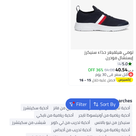
يلفيغر حذاء سنيكرز
ال مودرن
4
40.
36% OFF
64.08
عر في 30 يوم
عر في 30 يوم
احصل عليه خلال
15 - 16
اغسطس
Popular Sea
Filter
Sort By
 تدريب من نيو بالانس
أحذية جري من فانز
أحذية سكيتشرز
 رياضية من أونيتسوكا تايجر
أحذية رياضية من نايكي
رز من نيو بالانس
أحذية تدريب من لي كوبر
شبشب من سكيتشرز
 رياضية من بوما
أحذية تدريب من أديداس