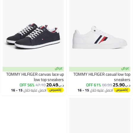
عرض
TOMMY HILFIGER canvas lace up
TOMMY HILFIGER casual l
low top sneakers
sne
20.49
25.
56% OFF
47.10
61% OFF
66.99
د.ب‏
احصل عليه خلال
15 - 16
احصل عليه خلال
15 - 16
اغسطس
اغسطس