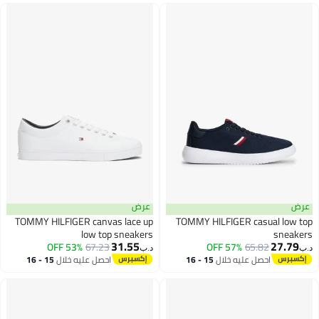
عرض
TOMMY HILFIGER canvas lace up
TOMMY HILFIGER casual l
low top sneakers
sne
31.55
27.
53% OFF
67.23
57% OFF
65.82
د.ب‏
احصل عليه خلال
15 - 16
احصل عليه خلال
15 - 16
اغسطس
اغسطس