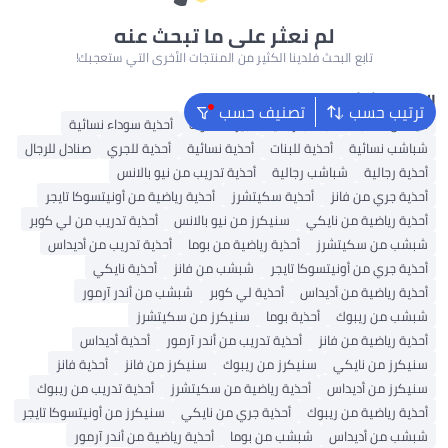
لم نعثر على ما تبحث عنه
تابع البحث فلدينا الكثير من المنتجات الأخرى التي ستعجبك!
البحث الشائع
ترتيب حسب
تصنيف حسب
أديداس سامبا
شباشب رجالية
بيركنستوك
أحذية سوداء نسائية
شباشب نسائية
أحذية للبنات
أحذية نسائية
أحذية للجري
صنادل للرجال
أحذية رجالية
شباشب رجالية
أحذية تدريب من نيو بالانس
أحذية جري من فانز
أحذية سكيتشرز
أحذية رياضية من أونيتسوكا تايجر
أحذية رياضية من نايكي
سنيكرز من نيو بالانس
أحذية تدريب من لي كوبر
شبشب من سكيتشرز
أحذية رياضية من بوما
أحذية تدريب من أديداس
أحذية جري من أونيتسوكا تايجر
شبشب من فانز
أحذية نايكي
أحذية رياضية من أديداس
أحذية لي كوبر
شبشب من أندر آرمور
شبشب من ريبوك
أحذية بوما
سنيكرز من سكيتشرز
أحذية رياضية من فانز
أحذية تدريب من أندر آرمور
أحذية أديداس
سنيكرز من نايكي
سنيكرز من ريبوك
سنيكرز من فانز
أحذية فانز
سنيكرز من أديداس
أحذية رياضية من سكيتشرز
أحذية تدريب من ريبوك
أحذية رياضية من ريبوك
أحذية جري من نايكي
سنيكرز من أونيتسوكا تايجر
شبشب من أديداس
شبشب من بوما
أحذية رياضية من أندر آرمور