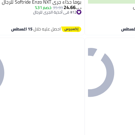
بوما حذاء جري Softride Enzo NXT للرجال
24.66
35.93
خصم 31%
د.ب‏
#12 في أحذية الجري للرجال
#12 في أحذية الجري للرجال
احصل عليه خلال
15 اغسطس