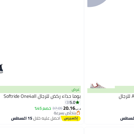
عرض
بوما حذاء ركض للرجال Softride One4all
5.0
3
#10 في أحذية الجري للرجال
20.16
37.05
أقل سعر في السنة
خصم 45%
د.ب‏
بتخلّص بسرعة
#10 في أحذية الجري للرجال
احصل عليه خلال
15 اغسطس