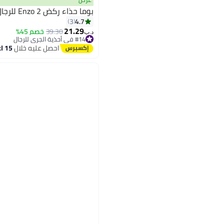
بوما حذاء ركض Enzo 2 للرجال
4.7
3
21.29
39.30
خصم 45%
د.ب‏
#14 في أحذية الجري للرجال
أقل سعر في 30 يوم
احصل عليه خلال
15 اغسطس
#14 في أحذية الجري للرجال