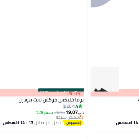
s
00
:
m
00
·
باقي 100%
عرض برق
بوما فليكس فوكس لايت مودرن
4.4
926
19.07
26.96
خصم 29%
د.ب‏
5
بتخلّص بسرعة
بتخلّص بسرعة
احصل عليه خلال
13 - 14 اغسطس