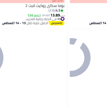
عرض برق
بوما سكاي روكيت لايت 2
4.3
216
13.89
31.67
خصم 56%
د.ب‏
11
#6 في أحذية رجالية للتدريب
#6 في أحذية رجالية للتدريب
احصل عليه خلال
13 - 14 اغسطس