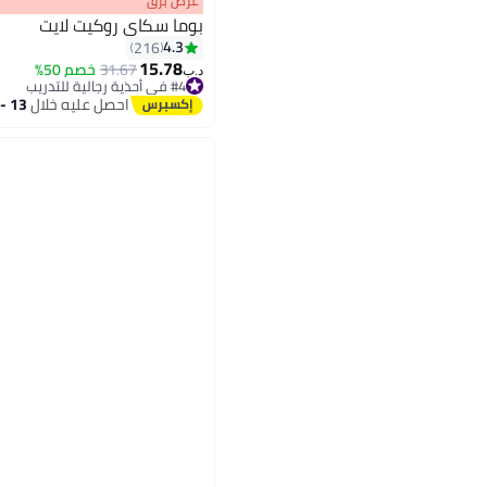
عرض برق
بوما سكاي روكيت لايت
4.3
216
15.78
31.67
خصم 50%
د.ب‏
11
#4 في أحذية رجالية للتدريب
#4 في أحذية رجالية للتدريب
احصل عليه خلال
13 - 14 اغسطس