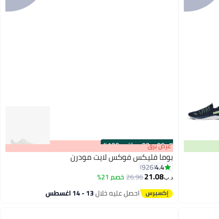
s
00
:
m
00
·
باقي 100%
عرض برق
بوما فليكس فوكس لايت مودرن
4.4
926
21.08
26.96
خصم 21%
د.ب‏
5
احصل عليه خلال
13 - 14 اغسطس