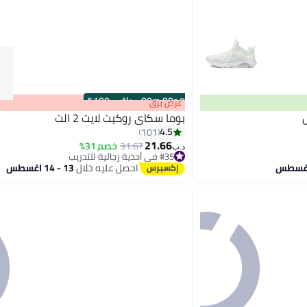
s
00
:
m
00
·
باقي 100%
عرض برق
بوما سكاي روكيت لايت 2 الت
4.5
101
21.66
31.67
خصم 31%
د.ب‏
4
#35 في أحذية رجالية للتدريب
#35 في أحذية رجالية للتدريب
احصل عليه خلال
13 - 14 اغسطس