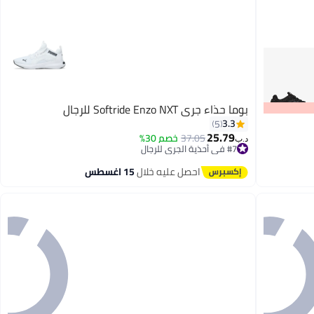
بوما حذاء جري Softride Enzo NXT للرجال
3.3
5
25.79
37.05
خصم 30%
د.ب‏
#7 في أحذية الجري للرجال
باقي 1 وحدات في المخزون
#7 في أحذية الجري للرجال
احصل عليه خلال
15 اغسطس