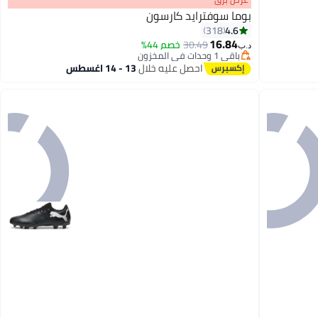
بوما سوفترايد كارسون
4.6
318
16.84
30.49
خصم 44%
د.ب‏
2
باقي 1 وحدات في المخزون
باقي 1 وحدات في المخزون
احصل عليه خلال
13 - 14 اغسطس