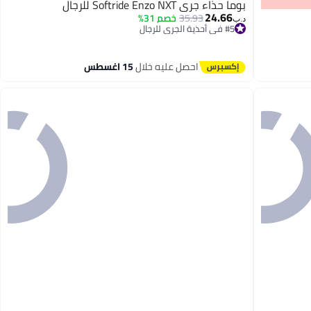
بوما حذاء جري Softride Enzo NXT للرجال
24.66
35.93
خصم 31%
د.ب‏
#5 في أحذية الجري للرجال
بتخلّص بسرعة
#5 في أحذية الجري للرجال
احصل عليه خلال
15 اغسطس