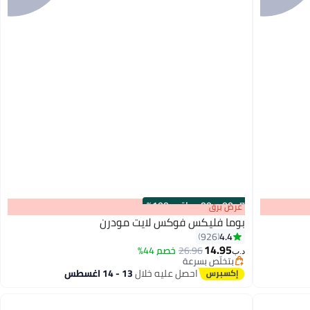
s
00
:
m
00
·
باقي 100%
عرض برق
بوما فليكس فوكس لايت مودرن
4.4
926
14.95
26.96
خصم 44%
د.ب‏
5
بتخلّص بسرعة
بتخلّص بسرعة
احصل عليه خلال
13 - 14 اغسطس