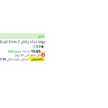
عرض
بوما حذاء ركض Enzo 2 للرجال
5.0
2
15.65
39.30
خصم 60%
د.ب‏
أقل سعر في 30 يوم
أقل سعر في 30 يوم
احصل عليه خلال
15 اغسطس