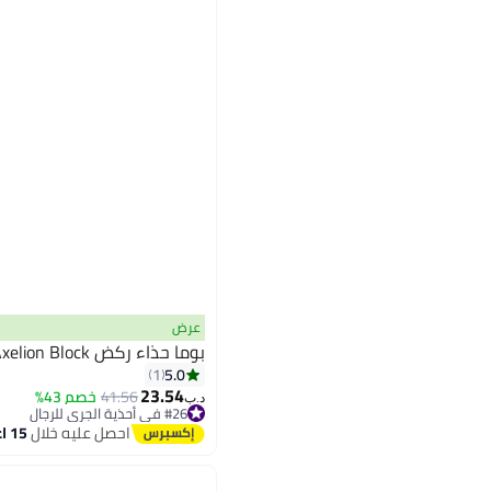
عرض
بوما حذاء ركض Axelion Block للرجال
5.0
1
23.54
41.56
خصم 43%
د.ب‏
#26 في أحذية الجري للرجال
أقل سعر في 30 يوم
احصل عليه خلال
15 اغسطس
#26 في أحذية الجري للرجال