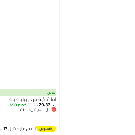
عرض
انتا أحذية جري بيليرو برو
29.32
58.75
خصم 50%
د.ب‏
أقل سعر في السنة
أقل سعر في السنة
احصل عليه خلال
13 - 14 اغسطس