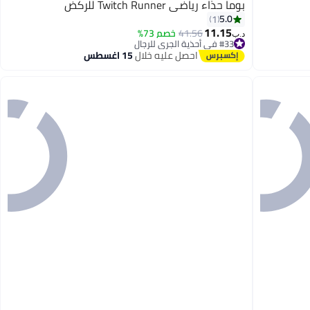
بوما حذاء رياضي Twitch Runner للركض
5.0
1
11.15
41.56
خصم 73%
#33 في أحذية الجري للرجال
د.ب‏
أقل سعر في 7 يوم
احصل عليه خلال
15 اغسطس
#33 في أحذية الجري للرجال