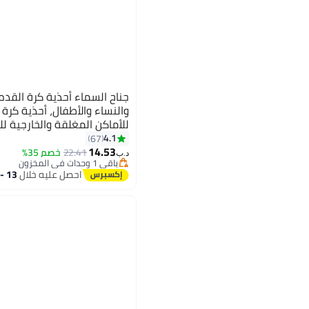
والنساء والأطفال، أحذية كر
للأماكن المغلقة والخارجية لل
تدريب خفيفة الوزن مقاومة 
4.1
67
5
14.53
الاحترافية، أحذية رياضية ريا
22.41
خصم 35%
د.ب‏
باقي 1 وحدات في المخزون
باقي 1 وحدات في المخزون
احصل عليه خلال
13 - 14 اغسطس