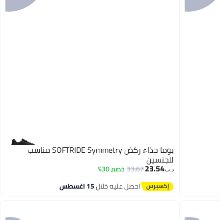
بوما حذاء ركض SOFTRIDE Symmetry مناسب
للجنسين
23.54
33.67
خصم 30%
د.ب‏
احصل عليه خلال
15 اغسطس