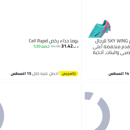
جناح السماء أحذية كرة القدم SKY WING للرجال
بوما حذاء ركض Cell Rapid
31.42
ة قدم منخفضة أعلى
44.94
خصم 30%
د.ب‏
صبي والبنات، أحذية
للصدمات، أحذية العشب
ضية لكرة القدم
احصل عليه خلال
15 اغسطس