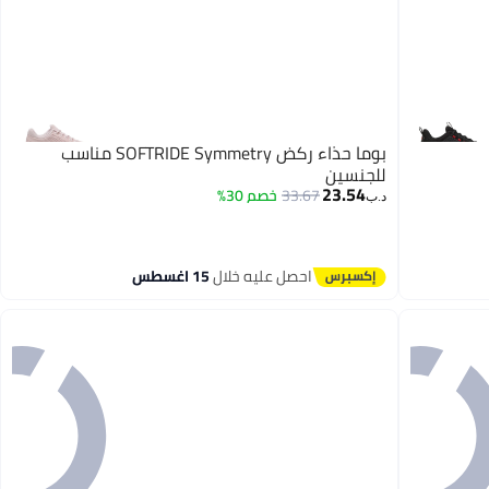
بوما حذاء ركض SOFTRIDE Symmetry مناسب
للجنسين
23.54
33.67
خصم 30%
د.ب‏
احصل عليه خلال
15 اغسطس