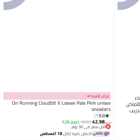
عرض الميجا 📣
اء
On Running Cloudtilt X Loewe Pale Pink unisex
أماكن
sneakers
دريب
5.0
1
عشب
42.98
58.87
خصم 26%
م
د.ب‏
أقل سعر في 30 يوم
أقل سعر في 30 يوم
احصل عليه خلال
18 اغسطس