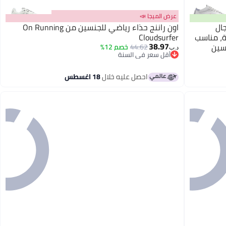
عرض الميجا 📣
قدم SKY WING للرجال
اون راننج حذاء رياضي للجنسين من On Running
ة، مناسب
Cloudsurfer
38.97
سين
44.62
خصم 12%
د.ب‏
أقل سعر في السنة
أقل سعر في السنة
احصل عليه خلال
18 اغسطس