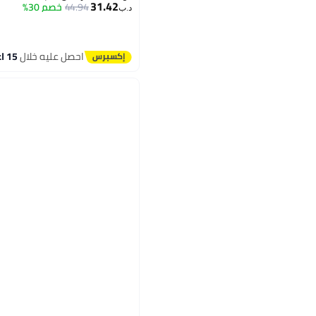
31.42
44.94
خصم 30%
د.ب‏
احصل عليه خلال
15 اغسطس