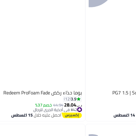
بوما حذاء ركض Redeem ProFoam Fade
3.9
12
28.04
44.94
خصم 37%
د.ب‏
#42 في أحذية الجري للرجال
#42 في أحذية الجري للرجال
احصل عليه خلال
15 اغسطس