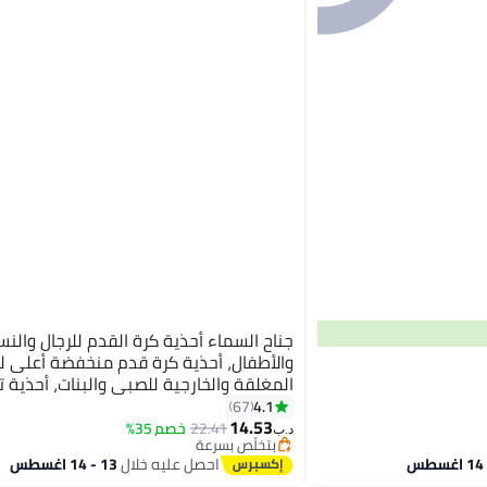
جناح السماء أحذية كرة القدم للرجال والنس
والأطفال، أحذية كرة قدم منخفضة أعلى لل
المغلقة والخارجية للصبي والبنات، أحذية ت
خفيفة الوزن مقاومة للصدمات، أحذية ال
4.1
67
5
14.53
الاحترافية، أحذية رياضية رياضية لكرة القد
22.41
خصم 35%
د.ب‏
بتخلّص بسرعة
بتخلّص بسرعة
احصل عليه خلال
13 - 14 اغسطس