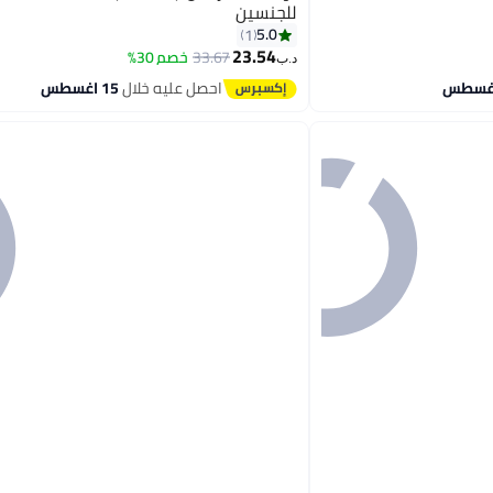
للجنسين
5.0
1
23.54
33.67
خصم 30%
د.ب‏
احصل عليه خلال
15 اغسطس