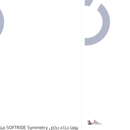
بوما حذاء ركض try