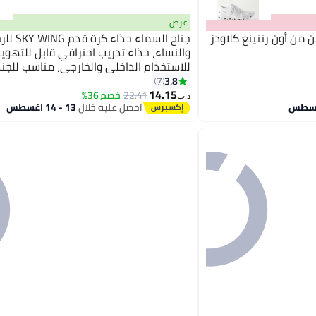
عرض
 من أون رننينغ كلاودز
جناح السماء حذاء كرة 
والنساء، حذاء تدريب احترافي قابل للتهوي
للاستخدام الداخلي والخارجي، مناسب للجن
6
3.8
7
14.15
22.41
خصم 36%
د.ب‏
احصل عليه خلال
13 - 14 اغسطس