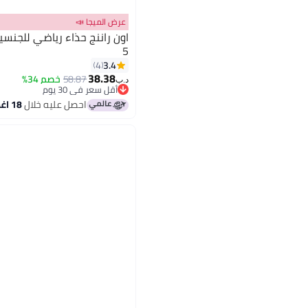
عرض الميجا 📣
اون راننج حذاء رياضي للجنسين
5
3.4
4
38.38
58.87
خصم 34%
د.ب‏
أقل سعر في 30 يوم
أقل سعر في 30 يوم
احصل عليه خلال
18 اغسطس