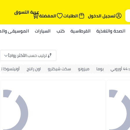
عربة التسوق
تسجيل الدخول
الطلبات
المفضلة
الصحة والتغذية
القرطاسية
كتب
السيارات
الموسيقى والمي
ترتيب حسب
:
الأكثر رواجاً
:
44 أوروبي
بوما
ميزونو
سكت شيكترو
اون راننج
أونيتسوكا تا