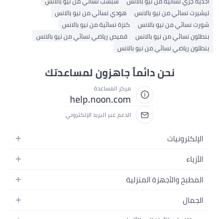
أحذية جري نسائية من نيو بالانس
شبشب نسائي من نيو بالانس
تيشيرت نسائي من نيو بالانس
هودي نسائي من نيو بالانس
شورت نسائي من نيو بالانس
كنزة نسائية من نيو بالانس
بنطلون نسائي من نيو بالانس
قميص رياضي نسائي من نيو بالانس
بنطلون رياضي نسائي من نيو بالانس
نحن دائماً جاهزون لمساعدتك
مركز المساعدة
help.noon.com
الدعم عبر البريد الإلكتروني
الإلكترونيات
الجوالات
الأزياء
التابلت
أزياء نسائية
المطبخ والأجهزة المنزلية
اللابتوبات
أزياء رجالية
الحمام
الأجهزة المنزلية
الجمال
أزياء البنات
ديكور البيت
الكاميرات
العطور
أزياء الأولاد