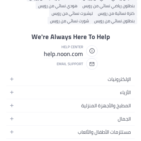
بنطلون رياضي نسائي من رويس
هودي نسائي من رويس
كنزة نسائية من رويس
تيشيرت نسائي من رويس
بنطلون نسائي من رويس
شورت نسائي من رويس
We're Always Here To Help
HELP CENTER
help.noon.com
EMAIL SUPPORT
الإلكترونيات
الجوالات
الأزياء
التابلت
أزياء نسائية
المطبخ والأجهزة المنزلية
اللابتوبات
أزياء رجالية
الحمام
الأجهزة المنزلية
الجمال
أزياء البنات
ديكور البيت
الكاميرات
العطور
أزياء الأولاد
مستلزمات الأطفال والألعاب
المطبخ والسفرة
التلفزيونات
المكياج
الساعات