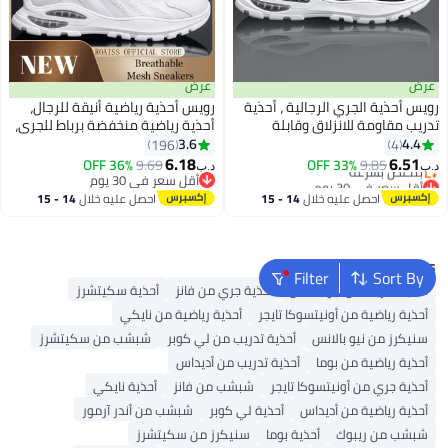
عرض
عرض
رويس أحذية الجري الرجالية ، أحذية
رويس أحذية رياضية أنيقة للرجال،
تدريب مقاومة للانزلاق وقابلة
أحذية رياضية منخفضة برباط للجري،
للتهوية، أحذية رياضية خارجية
أحذية رياضية متعددة الاستخدامات
3.6
4.4
196
4
أقل سعر في 30 يوم
2
خفيفة الوزن مزودة بأربطة ومزودة
للرجال، أحذية رياضية خفيفة الوزن
6.18
6.51
36% OFF
9.69
33% OFF
9.85
بتخلّص بسرعة
د.ب‏
د.ب‏
بنظام امتصاص الصدمات، الأسود
وجيدة التهوية بنعل مانع للانزلاق
أقل سعر في 30 يوم
أقل سعر في 30 يوم
للشباب ، أحذية غير رسمية، الأسود
أقل سعر في 30 يوم
وبطانة ناعمة، مناسبة للارتداء
احصل عليه خلال
14 - 15
احصل عليه خلال
14 - 15
اليومي والأنشطة الخارجية، أبيض
اغسطس
اغسطس
Popular Searches
Filter
Sort By
أحذية تدريب من نيو بالانس
أحذية جري من فانز
أحذية سكيتشرز
أحذية رياضية من أونيتسوكا تايجر
أحذية رياضية من نايكي
سنيكرز من نيو بالانس
أحذية تدريب من لي كوبر
شبشب من سكيتشرز
أحذية رياضية من بوما
أحذية تدريب من أديداس
أحذية جري من أونيتسوكا تايجر
شبشب من فانز
أحذية نايكي
أحذية رياضية من أديداس
أحذية لي كوبر
شبشب من أندر آرمور
شبشب من ريبوك
أحذية بوما
سنيكرز من سكيتشرز