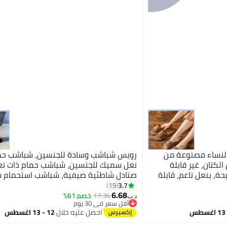
النساء مصنوعة من
رويس شباشب وسادة للجنسين، شباشب حم
لكتان، غير قابلة
نعل سميك للجنسين، شباشب حمام ذات ن
حة، بنعل ناعم، قابلة
صنادل شاطئية صيفية، شباشب استحمام 
لون بني
الجفاف غير قابلة للانزلاق، شباشب منزلية
3.7
19
6.68
الوزن بنعل مضاد للانزلاق وتصميم مريح، مث
17.34
خصم 61%
د.ب‏
أقل سعر في 30 يوم
للحمام وغرفة النوم وغرفة المعيشة وحما
أقل سعر في 30 يوم
احصل عليه خلال
12 - 13 اغسطس
والشاطئ