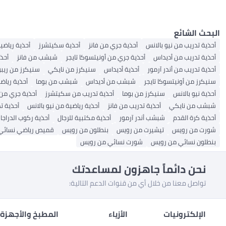
البحث الشائع
أحذية تدريب من نيو بالانس
أحذية جري من فانز
أحذية سكيتشرز
أحذية رياضي
أحذية تدريب من أديداس
أحذية جري من أونيتسوكا تايجر
شبشب من فانز
أحذ
أحذية تدريب من أندر آرمور
أحذية أديداس
سنيكرز من نايكي
سنيكرز من ريب
سنيكرز من أونيتسوكا تايجر
شبشب من أديداس
شبشب من بوما
أحذية رياضي
أحذية نيو بالانس
سنيكرز من بوما
أحذية تدريب من سكيتشرز
أحذية جري من
شبشب من نايكي
أحذية تدريب من فانز
أحذية رياضية من نيو بالانس
أحذية ت
أحذية كرة القدم
شبشب أندر آرمور
أحذية مكتبية للرجال
أحذية ركوب الدراجات
شورت من رويس
تيشيرت من رويس
بنطلون من رويس
قميص رياضي نسائي
بنطلون نسائي من رويس
شورت نسائي من رويس
نحن دائماً جاهزون لمساعدتك
تواصل معنا من خلال أي من قنوات الدعم التالية:
الإلكترونيات
الأزياء
المطبخ والأجهزة 