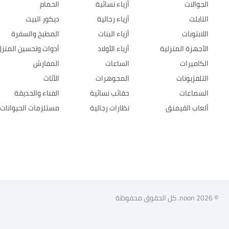
الجوالات
أزياء نسائية
الحمام
التابلت
أزياء رجالية
ديكور البيت
اللابتوبات
أزياء البنات
المطبخ والسفرة
الأجهزة المنزلية
أزياء الأولاد
أدوات وتحسين المنزل
الكاميرات
الساعات
المفارش
التلفزيونات
المجوهرات
الأثاث
السماعات
حقائب نسائية
الفناء والحديقة
ألعاب القيمنق
نظارات رجالية
مستلزمات الحيوانات ا
© 2026 noon. كل الحقوق محفوظة