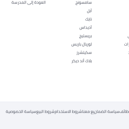
سامسونج
العودة إلى المدرسة
أبل
نايك
أديداس
بريستيج
ات
لوريال باريس
سكيتشرز
بلاك أند ديكر
ظائف
سياسة الضمان
بِع معنا
شروط الاستخدام
شروط البيع
سياسة الخصوصية