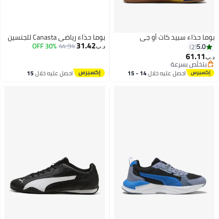
حذاء سبيد كات أو جي
بوما حذاء رياضي Canasta للجنسين
31.42
30% OFF
44.94
5
2
د.ب‏
61.
لّص بسرعة
لّص بسرعة
احصل عليه خلال
14 - 15
احصل عليه خلال
15
اغسطس
اغسطس