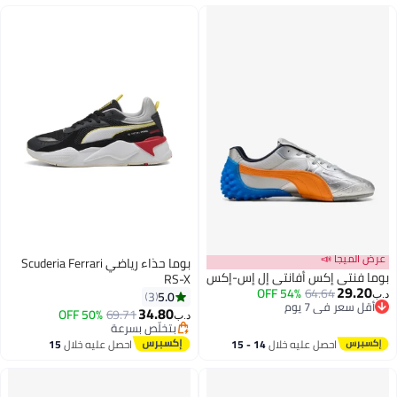
لميجا 📣
بوما حذاء رياضي Scuderia Ferrari
فنتي إكس أفانتي إل إس-إكس
RS-X
29.
54% OFF
64.64
5.0
3
 سعر في 7 يوم
34.80
50% OFF
69.71
د.ب‏
 سعر في 7 يوم
بتخلّص بسرعة
بتخلّص بسرعة
احصل عليه خلال
14 - 15
احصل عليه خلال
15
اغسطس
اغسطس