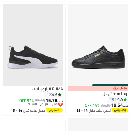
اغسطس
اغسطس
:
m
برق
00
·
100% Left
PUMA أنزارون لايت
سماش . ل
4.6
12
4
192
15.78
33.20
أقل سعر في السنة
52% OFF
د.ب‏
19.
35.20
44% OFF
باقي 3 وحدات في المخزون
4
أقل سعر في السنة
احصل عليه خلال
14 - 15
احصل عليه خلال
14 - 15
اغسطس
اغسطس