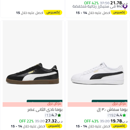
21.
#31 في سنيكرز رجالية منخفضة
لية منخفضة
37.56
42% OFF
ات في المخزون
لية منخفضة
احصل عليه خلال
14 - 15
احصل عليه خلال
15
اغسطس
اغسطس
:
m
برق
00
·
100% Left
s
00
:
m
عرض برق
00
·
100% Left
اش ٣.٠ إل
بوما نادي الثاني عصر
4.7
4
13
192
27.32
19.
22% OFF
35.20
43% OFF
35.20
د.ب‏
4
4
احصل عليه خلال
14 - 15
احصل عليه خلال
14 - 15