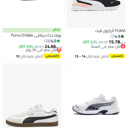
عرض
ايت
بوما حذاء رياضي Puma Dribble
4
7
4.0
28
15.
52% OFF
33.20
24.66
ل سعر في السنة
أقل سعر في 30 يوم
40.43
39% OFF
د.ب‏
ل سعر في السنة
بتخلّص بسرعة
أقل سعر في 30 يوم
احصل عليه خلال
14 - 15
احصل عليه خلال
15
اغسطس
اغسطس