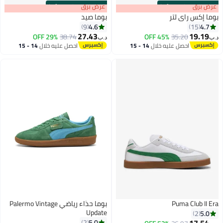
:
m
برق
00
·
100% Left
s
00
:
m
عرض برق
00
·
100% Left
كس راي لتر
بوما صيد
4.6
4
9
15
27.43
19.
29% OFF
38.74
45% OFF
35.20
د.ب‏
2
2
احصل عليه خلال
14 - 15
احصل عليه خلال
14 - 15
اغسطس
اغسطس
Puma Club I
بوما حذاء رياضي Palermo Vintage
Update
5
2
5.0
2