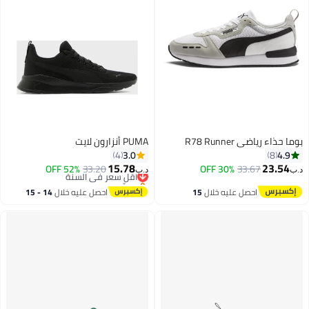
ء رياضي R78 Runner
PUMA أنزارون لايت
3.0
4
4
8
15.78
23.
33.67
30% OFF
33.20
أقل سعر في السنة
52% OFF
د.ب‏
بتخلّص بسرعة
أقل سعر في السنة
احصل عليه خلال
15
احصل عليه خلال
14 - 15
اغسطس
اغسطس