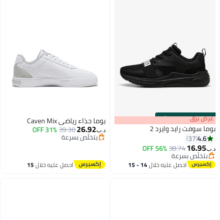
:
m
برق
00
·
100% Left
بوما حذاء رياضي Caven Mix
26.92
وفت رايد وايرد 2
31% OFF
39.30
د.ب‏
بتخلّص بسرعة
4
37
بتخلّص بسرعة
16.
56% OFF
38.74
لّص بسرعة
لّص بسرعة
احصل عليه خلال
14 - 15
احصل عليه خلال
15
اغسطس
اغسطس