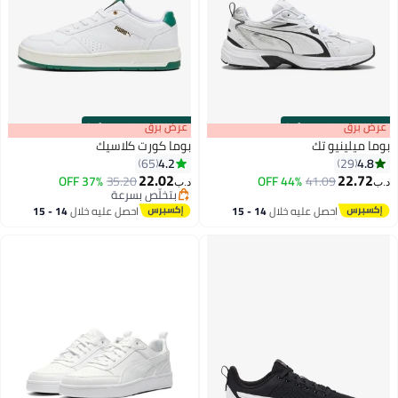
:
m
برق
00
·
100% Left
s
00
:
m
عرض برق
00
·
100% Left
ميلينيو تك
بوما كورت كلاسيك
4.2
4
65
29
22.02
22.
37% OFF
35.20
44% OFF
41.09
د.ب‏
2
4
بتخلّص بسرعة
بتخلّص بسرعة
احصل عليه خلال
14 - 15
احصل عليه خلال
14 - 15
اغسطس
اغسطس