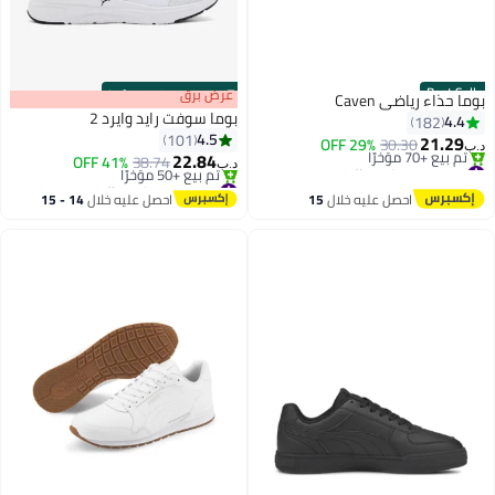
Best
s
00
:
m
عرض برق
00
·
100% Left
اء رياضي Caven
بوما سوفت رايد وايرد 2
4
182
4.5
101
21.
29% OFF
30.30
22.84
ة
38.74
41% OFF
د.ب‏
ات في المخزون
#8 في سنيكرز رجالية منخفضة
 +70 مؤخرًا
بتخلّص بسرعة
احصل عليه خلال
15
احصل عليه خلال
14 - 15
ة
تم بيع +50 مؤخرًا
اغسطس
اغسطس
#8 في سنيكرز رجالية منخفضة