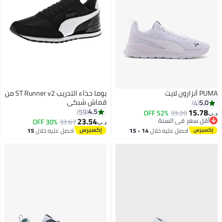
ايت
بوما حذاء التدريب ST Runner v2 من
قماش شبكي
5
4
15.
4.5
59
52% OFF
33.20
23.54
ل سعر في السنة
30% OFF
33.67
د.ب‏
ل سعر في السنة
احصل عليه خلال
14 - 15
احصل عليه خلال
15
اغسطس
اغسطس