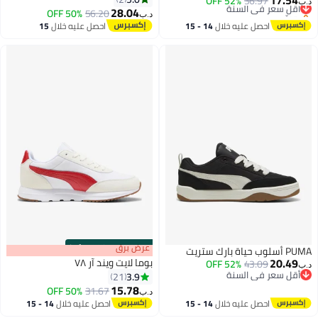
17.
36.97
ل سعر في السنة
52% OFF
28.04
لّص بسرعة
50% OFF
56.20
د.ب‏
ل سعر في السنة
احصل عليه خلال
14 - 15
احصل عليه خلال
15
اغسطس
اغسطس
s
00
:
m
عرض برق
00
·
100% Left
ستريت
20.
بوما لايت ويند آر ٧٨
52% OFF
43.09
ل سعر في السنة
3.9
21
ل سعر في السنة
15.78
50% OFF
31.67
د.ب‏
2
احصل عليه خلال
14 - 15
احصل عليه خلال
14 - 15
اغسطس
اغسطس