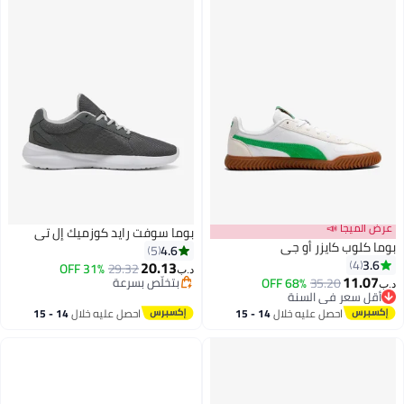
لميجا 📣
بوما سوفت رايد كوزميك إل تي
كلوب كايزر أو جي
4.6
5
3
4
20.13
31% OFF
29.32
د.ب‏
11.
35.20
68% OFF
بتخلّص بسرعة
ل سعر في السنة
بتخلّص بسرعة
ل سعر في السنة
احصل عليه خلال
14 - 15
احصل عليه خلال
14 - 15
اغسطس
اغسطس