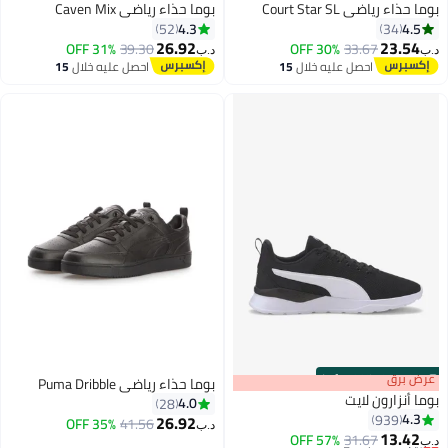
 رياضي Court Star SL
بوما حذاء رياضي Caven Mix
4.3
4
52
34
26.92
23.
31% OFF
39.30
30% OFF
33.67
د.ب‏
احصل عليه خلال
15
احصل عليه خلال
15
اغسطس
اغسطس
:
m
برق
00
·
100% Left
بوما حذاء رياضي Puma Dribble
نزارون لايت
4.0
28
4
939
26.92
35% OFF
41.56
د.ب‏
13.
 سعر في 7 يوم
31.67
57% OFF
4