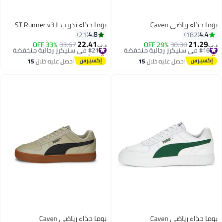
اء رياضي Caven
بوما حذاء تدريب ST Runner v3 L
4.8
4
21
182
22.41
21.
لية منخفضة
30.30
29% OFF
#21 في سنيكرز رجالية منخفضة
33.67
33% OFF
د.ب‏
ات في المخزون
بتخلّص بسرعة
لية منخفضة
#21 في سنيكرز رجالية منخفضة
احصل عليه خلال
15
احصل عليه خلال
15
اغسطس
اغسطس
اء رياضي Caven
بوما حذاء رياضي Caven