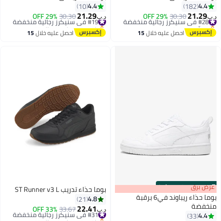
4.4
4
10
182
21.29
21.
لية منخفضة
30.30
29% OFF
#19 في سنيكرز رجالية منخفضة
30.30
29% OFF
د.ب‏
لّص بسرعة
باقي 2 وحدات في المخزون
لية منخفضة
#19 في سنيكرز رجالية منخفضة
احصل عليه خلال
15
احصل عليه خلال
15
اغسطس
اغسطس
:
m
برق
00
·
100% Left
بوما حذاء تدريب ST Runner v3 L
بوما حذاء ريباوند في6 برقبة
4.8
21
ضة
22.41
#31 في سنيكرز رجالية منخفضة
33.67
33% OFF
د.ب‏
4
33
باقي 1 وحدات في المخزون
3