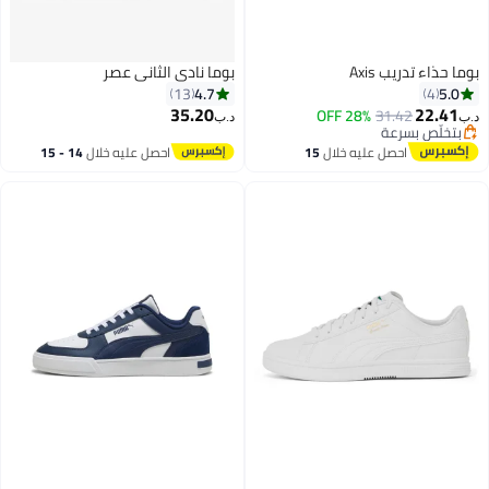
اء تدريب Axis
بوما نادي الثاني عصر
4.7
5
13
4
35.20
22.
28% OFF
31.42
د.ب‏
لّص بسرعة
4
لّص بسرعة
احصل عليه خلال
15
احصل عليه خلال
14 - 15
اغسطس
اغسطس