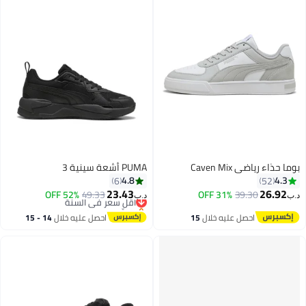
ء رياضي Caven Mix
PUMA أشعة سينية 3
4.8
4
6
52
23.43
26.
39.30
31% OFF
49.33
أقل سعر في السنة
52% OFF
د.ب‏
بتخلّص بسرعة
أقل سعر في السنة
احصل عليه خلال
15
احصل عليه خلال
14 - 15
اغسطس
اغسطس