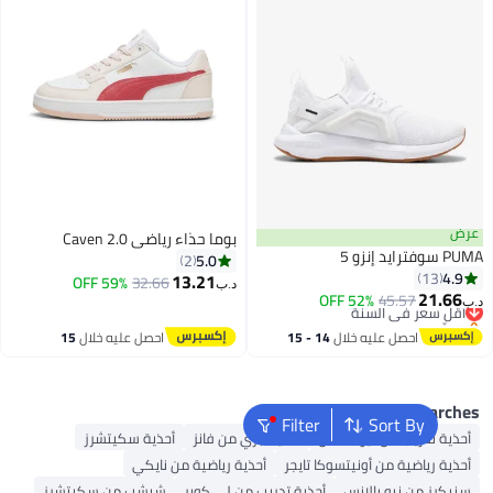
بوما حذاء رياضي Caven 2.0
زو 5
5.0
2
4
13
13.21
59% OFF
32.66
د.ب‏
21.
45.57
ل سعر في السنة
52% OFF
لّص بسرعة
ل سعر في السنة
احصل عليه خلال
14 - 15
احصل عليه خلال
15
اغسطس
اغسطس
Popular Sear
Filter
Sort By
ة تدريب من نيو بالانس
أحذية جري من فانز
أحذية سكيتشرز
ة رياضية من أونيتسوكا تايجر
أحذية رياضية من نايكي
رز من نيو بالانس
أحذية تدريب من لي كوبر
شبشب من سكيتشرز