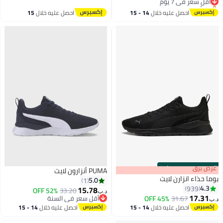
لّص بسرعة
 سعر في 7 يوم
احصل عليه خلال
14 - 15
احصل عليه خلال
15
اغسطس
اغسطس
:
m
برق
00
·
100% Left
PUMA أنزارون لايت
ذاء انزارن لايت
5.0
1
4
939
15.78
52% OFF
33.20
د.ب‏
17.
31.67
45% OFF
أقل سعر في السنة
4
أقل سعر في السنة
احصل عليه خلال
14 - 15
احصل عليه خلال
14 - 15
اغسطس
اغسطس