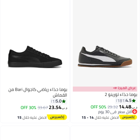
لميجا 📣
بوما حذاء رياضي كاجوال Bari من
ذاء تورينو 2
القماش
4
181
5.0
1
14.
23.54
50% OFF
29.32
30% OFF
33.67
د.ب‏
سعر في 30 يوم
سعر في 30 يوم
احصل عليه خلال
14 - 15
احصل عليه خلال
15
اغسطس
اغسطس