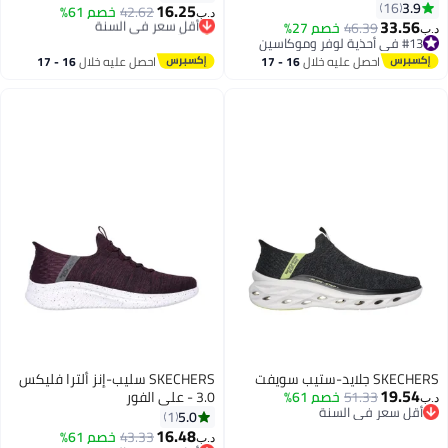
3.9
16
16.25
42.62
أقل سعر في السنة
خصم 61%
د.ب‏
33.56
46.39
خصم 27%
بتخلّص بسرعة
د.ب‏
#13 في أحذية لوفر وموكاسين
أقل سعر في السنة
#13 في أحذية لوفر وموكاسين
احصل عليه خلال
16 - 17
احصل عليه خلال
16 - 17
اغسطس
اغسطس
SKECHERS جلايد-ستيب سويفت
SKECHERS سليب-إنز ألترا فليكس
19.54
51.33
خصم 61%
3.0 - على الفور
د.ب‏
أقل سعر في السنة
5.0
1
أقل سعر في السنة
16.48
43.33
خصم 61%
د.ب‏