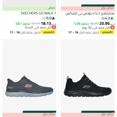
s
00
:
m
عرض برق
00
·
باقي 100%
عرض
سكيتشرز حذاء بوبس بي فليكس
SKECHERS GO WALK 7
5.0
4.3
2
8
18.13
20.96
34.03
خصم 38%
47.57
أقل سعر في السنة
خصم 61%
د.ب‏
د.ب‏
5
أقل سعر في 30 يوم
بتخلّص بسرعة
أقل سعر في 30 يوم
أقل سعر في السنة
احصل عليه خلال
16 - 17
احصل عليه خلال
16 - 17
اغسطس
اغسطس
s
00
:
m
عرض برق
00
·
باقي 100%
s
00
:
m
عرض برق
00
·
باقي 100%