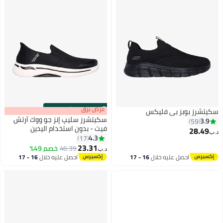
s
00
:
m
عرض برق
00
·
باقي 100%
سكيتشرز بوبز بي فليكس
سكيتشرز سليپ إنز جو ووك آرتش
3.9
59
فيت - بدون استخدام اليدين
28.49
د.ب‏
4.3
17
2
23.31
46.39
خصم 49%
د.ب‏
احصل عليه خلال
16 - 17
احصل عليه خلال
16 - 17
اغسطس
اغسطس