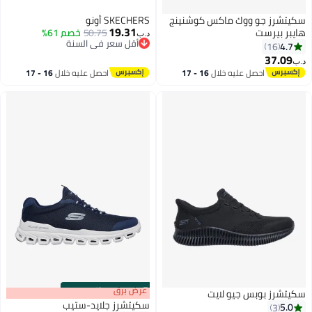
سكيتشرز جو ووك ماكس كوشنينج
SKECHERS أونو
19.31
هايبر بيرست
50.75
خصم 61%
د.ب‏
أقل سعر في السنة
4.7
16
أقل سعر في السنة
37.09
د.ب‏
احصل عليه خلال
16 - 17
احصل عليه خلال
16 - 17
اغسطس
اغسطس
s
00
:
m
عرض برق
00
·
باقي 100%
سكيتشرز بوبس جيو لايت
سكيتشرز جلايد-ستيب
5.0
3