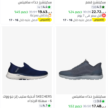
سكيتشرز قمم
سكيتشرز حذاء ساميتس
4.4
4.5
41
58
19.43
22.72
30.26
خصم 24%
بتخلّص بسرعة
35.91
خصم 45%
د.ب‏
د.ب‏
3
3
أقل سعر في 7 يوم
تم بيع +20 مؤخرًا
أقل سعر في 7 يوم
بتخلّص بسرعة
احصل عليه خلال
16 - 17
احصل عليه خلال
16 - 17
اغسطس
اغسطس
سكيتشرز حذاء ساميتس
SKECHERS أحذية سليب إنز جو ووك
6 - سهلة الارتداء
3.6
3
17.48
4.1
4
36.50
خصم 52%
د.ب‏