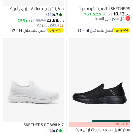
SKECHERS أرك فيت غو فوم 1
سكيتشرز جو ووك ٧ - إيزي أون ٢
10.13
26.61
خصم 61%
4.7
12
د.ب‏
أقل سعر في السنة
22.68
50.75
خصم 55%
د.ب‏
أقل سعر في السنة
بتخلّص بسرعة
بتخلّص بسرعة
احصل عليه خلال
16 - 17
احصل عليه خلال
16 - 17
اغسطس
اغسطس
s
00
:
m
عرض برق
00
·
باقي 100%
SKECHERS GO WALK 7
سكيتشرز حذاء جو ووك آرش فيت
4.0
4