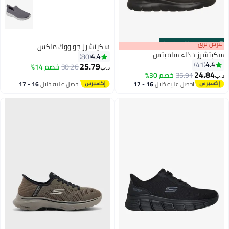
s
00
:
m
عرض برق
00
·
باقي 100%
سكيتشرز جو ووك ماكس
سكيتشرز حذاء ساميتس
4.4
80
4.4
41
25.79
30.26
خصم 14%
د.ب‏
24.84
35.91
خصم 30%
د.ب‏
4
3
احصل عليه خلال
16 - 17
احصل عليه خلال
16 - 17
اغسطس
اغسطس