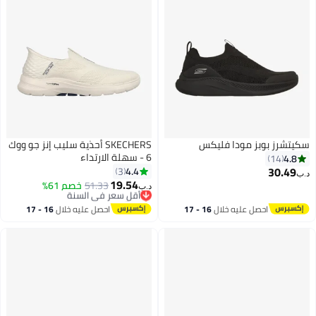
سكيتشرز بوبز مودا فليكس
SKECHERS أحذية سليب إنز جو ووك
6 - سهلة الارتداء
4.8
14
30.49
4.4
3
د.ب‏
19.54
51.33
أقل سعر في السنة
خصم 61%
د.ب‏
بتخلّص بسرعة
أقل سعر في السنة
احصل عليه خلال
16 - 17
احصل عليه خلال
16 - 17
اغسطس
اغسطس