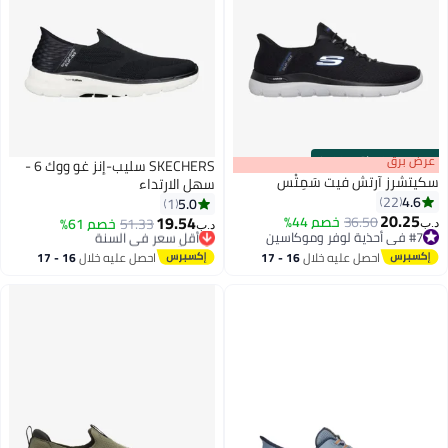
s
00
:
m
عرض برق
00
·
باقي 100%
SKECHERS سليب-إنز غو ووك 6 -
سكيتشرز آرتش فيت سَمِتْس
سهل الارتداء
4.6
22
5.0
1
20.25
19.54
36.50
خصم 44%
51.33
أقل سعر في السنة
خصم 61%
د.ب‏
د.ب‏
5
#7 في أحذية لوفر وموكاسين
بتخلّص بسرعة
#7 في أحذية لوفر وموكاسين
أقل سعر في السنة
احصل عليه خلال
16 - 17
احصل عليه خلال
16 - 17
اغسطس
اغسطس