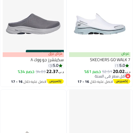
عرض
s
00
:
m
عرض برق
00
·
باقي 100%
SKECHERS GO WALK 7
سكيتشرز جو ووك ٨
5.0
5.0
3
1
22.37
20.02
52.51
خصم 61%
34.03
خصم 34%
د.ب‏
د.ب‏
أقل سعر في السنة
أقل سعر في السنة
احصل عليه خلال
16 - 17
احصل عليه خلال
16 - 17
اغسطس
اغسطس