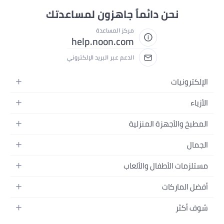
نحن دائماً جاهزون لمساعدتك
مركز المساعدة
help.noon.com
الدعم عبر البريد الإلكتروني
الإلكترونيات
الجوالات
الأزياء
التابلت
أزياء نسائية
المطبخ والأجهزة المنزلية
اللابتوبات
أزياء رجالية
الحمام
الأجهزة المنزلية
الجمال
أزياء البنات
ديكور البيت
الكاميرات
العطور
أزياء الأولاد
مستلزمات الأطفال والألعاب
المطبخ والسفرة
التلفزيونات
المكياج
الساعات
الحفاضات
أدوات وتحسين المنزل
السماعات
أفضل الماركات
العناية بالشعر
المجوهرات
وسائل تنقل الأطفال
المفارش
ألعاب القيمنق
سامسونج
العناية بالبشرة
شوف أكثر
حقائب نسائية
الرضاعة والتغذية
الأثاث
أبل
منتجات الحمام والجسم
نظارات رجالية