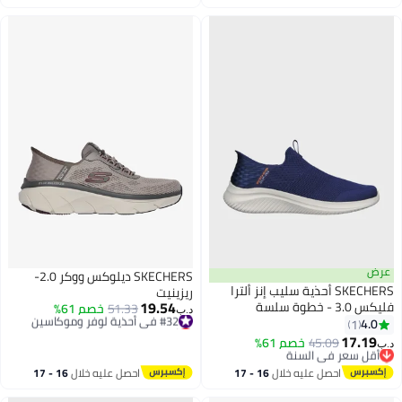
اغسطس
اغسطس
عرض
SKECHERS ديلوكس ووكر 2.0-
SKECHERS أحذية سليب إنز ألترا
ريزينيت
19.54
فليكس 3.0 - خطوة سلسة
#32 في أحذية لوفر وموكاسين
51.33
خصم 61%
د.ب‏
أقل سعر في السنة
4.0
1
#32 في أحذية لوفر وموكاسين
17.19
45.09
أقل سعر في السنة
خصم 61%
د.ب‏
بتخلّص بسرعة
أقل سعر في السنة
احصل عليه خلال
16 - 17
احصل عليه خلال
16 - 17
اغسطس
اغسطس