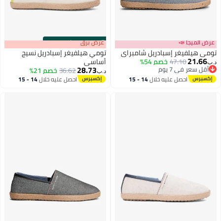
عرض الميجا 📣
s
00
:
m
عرض برق
00
·
باقي 100%
تومي هيلفيغر إسبادريل شامبراي
تومي هيلفيغر إسبادريل نسيج
21.66
47.10
خصم 54%
أساسي
د.ب‏
28.73
أقل سعر في 7 يوم
36.62
خصم 21%
د.ب‏
3
أقل سعر في 7 يوم
احصل عليه خلال
14 - 15
احصل عليه خلال
14 - 15
اغسطس
اغسطس