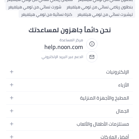
بنطلون رياضي نسائي من تومي هيلفيغر
شورت نسائي من تومي هيلفيغر
تيشيرت نسائي من تومي هيلفيغر
كنزة نسائية من تومي هيلفيغر
نحن دائماً جاهزون لمساعدتك
مركز المساعدة
help.noon.com
الدعم عبر البريد الإلكتروني
الإلكترونيات
الجوالات
الأزياء
التابلت
أزياء نسائية
المطبخ والأجهزة المنزلية
اللابتوبات
أزياء رجالية
الحمام
الأجهزة المنزلية
الجمال
أزياء البنات
ديكور البيت
الكاميرات
العطور
أزياء الأولاد
مستلزمات الأطفال والألعاب
المطبخ والسفرة
التلفزيونات
المكياج
الساعات
الحفاضات
أدوات وتحسين المنزل
السماعات
أفضل الماركات