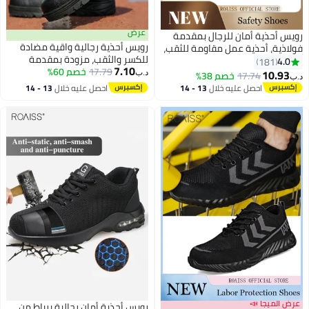
عرض
رويس أحذية أمان للرجال بمقدمة
رويس أحذية رجالية واقية مضادة
فولاذية، أحذية عمل مقاومة للثقب،
للكسر والثقب، مزودة بمقدمة
أحذية رياضية أنيقة للرجال، أحذية
4.0
181
7.10
17.79
خصم 60%
فولاذية مانعة للانزلاق، مريحة، برباط،
جري قابلة للتنفس بنعل ناعم، أحذية
10.93
17.74
خصم 38%
د.ب‏
د.ب‏
مقاومة للتآكل، مناسبة لمواقع
رياضية مريحة منخفضة، مناسبة
احصل عليه خلال
13 - 14
احصل عليه خلال
13 - 14
البناء، أحذية عمل آمنة، لون أسود
لمواقع البناء والصناعية والتصنيع
اغسطس
اغسطس
والأنشطة الخارجية
عرض الميجا 📣
رويس أحذية أمان رجالية برباط من