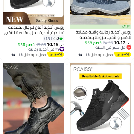
عرض
رويس أحذية أمان للرجال بمقدمة
رويس أحذية رجالية واقية مضادة
فولاذية، أحذية عمل مقاومة للثقب،
للكسر والثقب، مزودة بمقدمة
أحذية رياضية أنيقة للرجال، أحذية
4.0
181
10.12
24.55
خصم 58%
فولاذية مانعة للانزلاق، مريحة، برباط،
جري قابلة للتنفس بنعل ناعم، أحذية
10.15
15.88
خصم 36%
د.ب‏
د.ب‏
أقل سعر في السنة
مقاومة للتآكل، مناسبة لمواقع
رياضية مريحة منخفضة، مناسبة
#9 في أحذية رجالية
أقل سعر في السنة
البناء، أحذية عمل آمنة، لون أزرق
#9 في أحذية رجالية
لمواقع البناء والمواقع الصناعية
احصل عليه خلال
13 - 14
احصل عليه خلال
13 - 14
والتصنيع والأنشطة الخارجية، الأسود
اغسطس
اغسطس