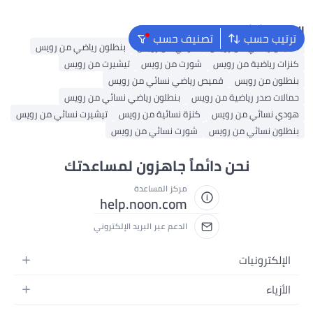
والأنشطة الخارجية، لون أسود
خارجي
البحث الشائع
ترتيب حسب
تصنيف حسب
قميص رياضي من رويس
هودي من رويس
بنطلون رياضي من رويس
كنزات رياضية من رويس
شورت من رويس
تيشيرت من رويس
بنطلون من رويس
قميص رياضي نسائي من رويس
حمالات صدر رياضية من رويس
بنطلون رياضي نسائي من رويس
هودي نسائي من رويس
كنزة نسائية من رويس
تيشيرت نسائي من رويس
بنطلون نسائي من رويس
شورت نسائي من رويس
نحن دائماً جاهزون لمساعدتك
مركز المساعدة
help.noon.com
الدعم عبر البريد الإلكتروني
الإلكترونيات
الجوالات
الأزياء
التابلت