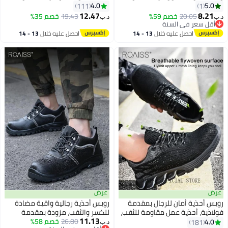
للكسرغطاء فولاذي مقاوم للثقب،
أحذية عمل مقاومة للثقب، أحذية
4.0
5.0
111
1
نعل مانع للانزلاق، مريح، مقاوم
رياضية أنيقة للرجال، أحذية جري
12.47
8.21
20.05
خصم 59%
19.43
خصم 35%
د.ب‏
د.ب‏
للتآكل، مناسب لمواقع البناء
جيدة التهوية بنعل ناعم، أحذية
أقل سعر في السنة
والأعمال الشاقة
أقل سعر في السنة
رياضية مريحة منخفضة، ماصة
احصل عليه خلال
13 - 14
احصل عليه خلال
13 - 14
للصدمات وخفيفة الوزن مناسبة
اغسطس
اغسطس
لمواقع البناء والمواقع الصناعية
والتصنيع والأنشطة الخارجية، أسود
عرض
عرض
رويس أحذية أمان للرجال بمقدمة
رويس أحذية رجالية واقية مضادة
فولاذية، أحذية عمل مقاومة للثقب،
للكسر والثقب، مزودة بمقدمة
11.13
أحذية رياضية أنيقة للرجال، أحذية
26.80
خصم 58%
فولاذية مانعة للانزلاق، مريحة، برباط،
4.0
181
د.ب‏