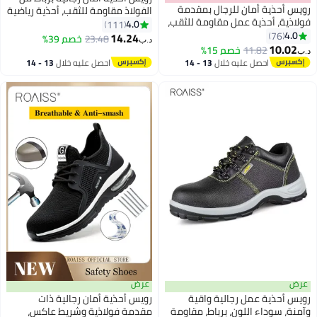
رويس أحذية أمان للرجال بمقدمة
الفولاذ مقاومة للثقب، أحذية رياضية
فولاذية، أحذية عمل مقاومة للثقب،
أنيقة للرجال، أحذية جري قابلة
4.0
111
أحذية رياضية أنيقة قابلة للتنفس
4.0
76
للتهوية بنعل ناعم، أحذية رياضية
14.24
23.48
خصم 39%
د.ب‏
بنعل ناعم، أحذية رياضية مريحة
10.02
مريحة منخفضة الارتفاع، مناسبة
11.82
خصم 15%
د.ب‏
منخفضة، مناسبة لمواقع البناء
للبناء والمواقع الصناعية والتصنيع
احصل عليه خلال
13 - 14
احصل عليه خلال
13 - 14
والصناعية والتصنيع والأنشطة
والأنشطة الخارجية، لون أسود
اغسطس
اغسطس
الخارجية، الأسود
عرض
عرض
رويس أحذية عمل رجالية واقية
رويس أحذية أمان رجالية ذات
وآمنة، سوداء اللون، برباط، مقاومة
مقدمة فولاذية وشريط عاكس،