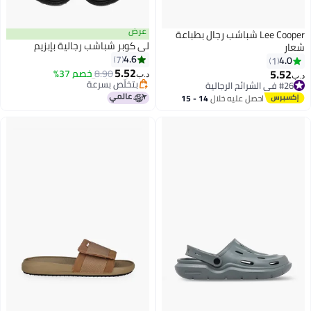
عرض
Lee Cooper شباشب رجال بطباعة
لي كوبر شباشب رجالية بإبزيم
شعار
4.6
7
4.0
1
#25 في الشرائح الرجالية
5.52
5.52
8.90
خصم 37%
أقل سعر في السنة
د.ب‏
د.ب‏
2
بتخلّص بسرعة
#26 في الشرائح الرجالية
#25 في الشرائح الرجالية
بتخلّص بسرعة
احصل عليه خلال
14 - 15
#26 في الشرائح الرجالية
اغسطس