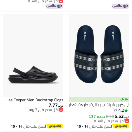
أقل سعر في السنة
باقي 1 وحدات في المخزون
أقل سعر في السنة
عرض
Lee Cooper Men Backstrap Clogs
7.77
لي كوبر شباشب رجالية بطبعة شعار
د.ب‏
أقل سعر في 7 يوم
4.2
3
أقل سعر في 7 يوم
5.52
8.90
خصم 37%
د.ب‏
2
أقل سعر في السنة
أقل سعر في السنة
احصل عليه خلال
14 - 15
احصل عليه خلال
14 - 15
اغسطس
اغسطس