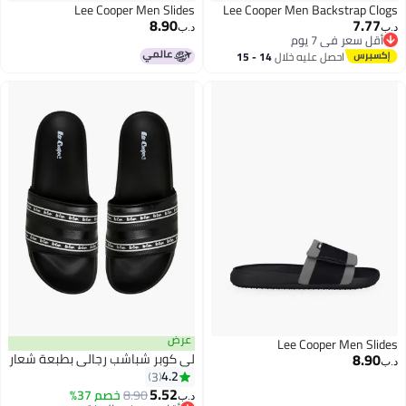
Lee Cooper Men Slides
Lee Cooper Men Backstrap Clogs
8.90
7.77
د.ب‏
د.ب‏
أقل سعر في 7 يوم
أقل سعر في 7 يوم
احصل عليه خلال
14 - 15
2
2
اغسطس
عرض
Lee Cooper Men Slides
8.90
لي كوبر شباشب رجالي بطبعة شعار
د.ب‏
4.2
3
5.52
8.90
خصم 37%
د.ب‏
2