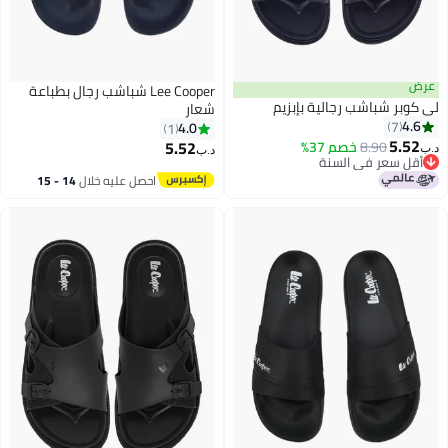
عرض
Lee Cooper شباشب رجال بطباعة
لي كوبر شباشب رجالية بإبزيم
شعار
4.6
7
4.0
1
5.52
5.52
8.90
خصم 37%
د.ب‏
د.ب‏
2
أقل سعر في السنة
باقي 2 وحدات في المخزون
احصل عليه خلال
14 - 15
أقل سعر في السنة
اغسطس