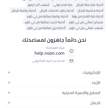
أحذية كرة سلة للرجال
كرة قدم غوتي
شبشب أندر آرمور
أحذية مكتبية للرجال
أحذية ركوب الدراجات للرجال
أحذية رياضية للرجال
أحذية كرة القدم من بوما
أحذية رياضية نسائية من لي كوبر
سنيكرز نسائي من لي كوبر
أحذية تدريب نسائية من لي كوبر
شبشب نسائي من لي كوبر
أحذية جري نسائية من لي كوبر
نحن دائماً جاهزون لمساعدتك
مركز المساعدة
help.noon.com
الدعم عبر البريد الإلكتروني
الإلكترونيات
الجوالات
الأزياء
التابلت
أزياء نسائية
المطبخ والأجهزة المنزلية
اللابتوبات
أزياء رجالية
الحمام
الأجهزة المنزلية
الجمال
أزياء البنات