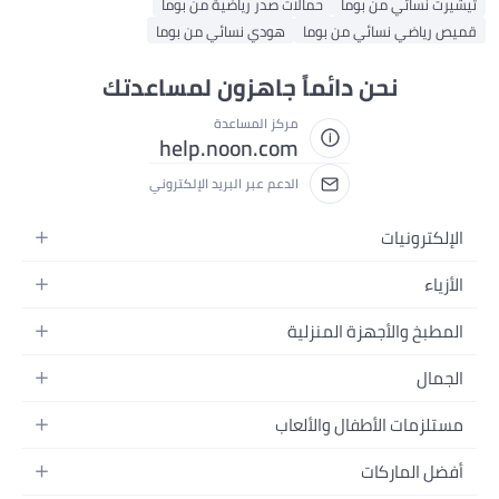
تيشيرت نسائي من بوما
حمالات صدر رياضية من بوما
قميص رياضي نسائي من بوما
هودي نسائي من بوما
نحن دائماً جاهزون لمساعدتك
مركز المساعدة
help.noon.com
الدعم عبر البريد الإلكتروني
الإلكترونيات
الجوالات
الأزياء
التابلت
أزياء نسائية
المطبخ والأجهزة المنزلية
اللابتوبات
أزياء رجالية
الحمام
الأجهزة المنزلية
الجمال
أزياء البنات
ديكور البيت
الكاميرات
العطور
أزياء الأولاد
مستلزمات الأطفال والألعاب
المطبخ والسفرة
التلفزيونات
المكياج
الساعات
الحفاضات
أدوات وتحسين المنزل
السماعات
أفضل الماركات
العناية بالشعر
المجوهرات
وسائل تنقل الأطفال
المفارش