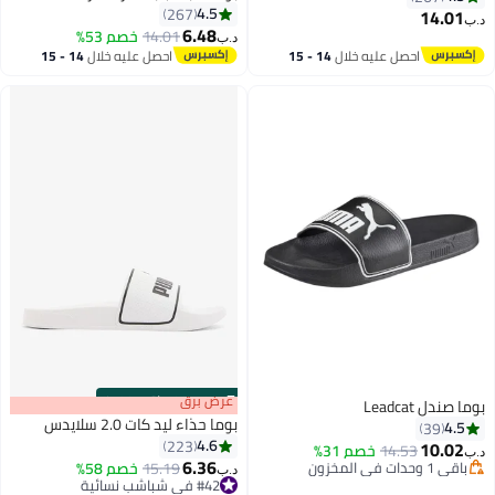
4.5
267
14.01
د.ب‏
6.48
14.01
خصم 53%
د.ب‏
9
9
احصل عليه خلال
14 - 15
احصل عليه خلال
14 - 15
اغسطس
اغسطس
s
00
:
m
عرض برق
00
·
باقي 100%
بوما صندل Leadcat
بوما حذاء ليد كات 2.0 سلايدس
4.5
39
4.6
223
10.02
14.53
خصم 31%
د.ب‏
6.36
باقي 1 وحدات في المخزون
15.19
خصم 58%
د.ب‏
7
باقي 1 وحدات في المخزون
#42 في شباشب نسائية