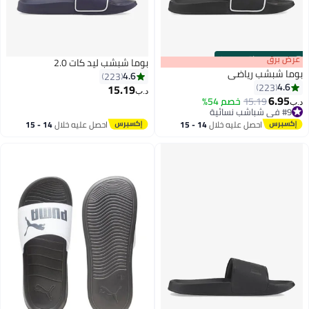
s
00
:
m
عرض برق
00
·
باقي 100%
بوما شبشب ليد كات 2.0
بوما شبشب رياضي
4.6
223
4.6
223
15.19
د.ب‏
6.95
15.19
خصم 54%
د.ب‏
7
7
#9 في شباشب نسائية
#9 في شباشب نسائية
احصل عليه خلال
14 - 15
احصل عليه خلال
14 - 15
اغسطس
اغسطس