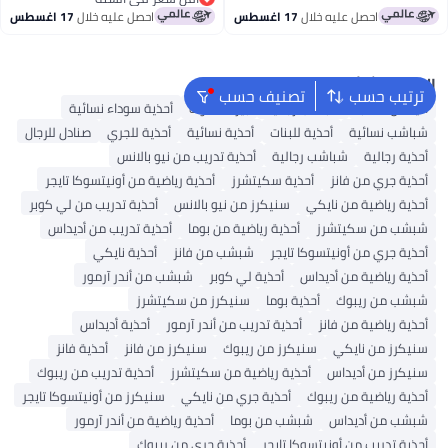
أقل سعر في السنة
احصل عليه خلال
17 اغسطس
احصل عليه خلال
17 اغسطس
البحث الشائع
ترتيب حسب
تصنيف حسب
أديداس سامبا
شباشب رجالية
بيركنستوك
أحذية سوداء نسائية
شباشب نسائية
أحذية للبنات
أحذية نسائية
أحذية للجري
صنادل للرجال
أحذية رجالية
شباشب رجالية
أحذية تدريب من نيو بالانس
أحذية جري من فانز
أحذية سكيتشرز
أحذية رياضية من أونيتسوكا تايجر
أحذية رياضية من نايكي
سنيكرز من نيو بالانس
أحذية تدريب من لي كوبر
شبشب من سكيتشرز
أحذية رياضية من بوما
أحذية تدريب من أديداس
أحذية جري من أونيتسوكا تايجر
شبشب من فانز
أحذية نايكي
أحذية رياضية من أديداس
أحذية لي كوبر
شبشب من أندر آرمور
شبشب من ريبوك
أحذية بوما
سنيكرز من سكيتشرز
أحذية رياضية من فانز
أحذية تدريب من أندر آرمور
أحذية أديداس
سنيكرز من نايكي
سنيكرز من ريبوك
سنيكرز من فانز
أحذية فانز
سنيكرز من أديداس
أحذية رياضية من سكيتشرز
أحذية تدريب من ريبوك
أحذية رياضية من ريبوك
أحذية جري من نايكي
سنيكرز من أونيتسوكا تايجر
شبشب من أديداس
شبشب من بوما
أحذية رياضية من أندر آرمور
أحذية تدريب من أونيتسوكا تايجر
أحذية جري من ريبوك