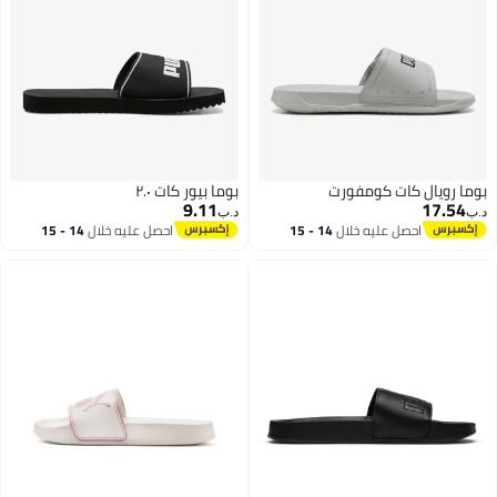
بوما رويال كات كومفورت
بوما بيور كات ٢.٠
9.11
17.54
د.ب‏
د.ب‏
احصل عليه خلال
14 - 15
احصل عليه خلال
14 - 15
اغسطس
اغسطس