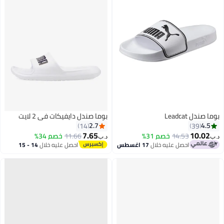
بوما صندل Leadcat
بوما صندل دايفيكات في 2 لايت
2.7
4.5
14
39
7.65
10.02
14.53
خصم 31%
11.66
خصم 34%
د.ب‏
د.ب‏
احصل عليه خلال
17 اغسطس
احصل عليه خلال
14 - 15
4
اغسطس