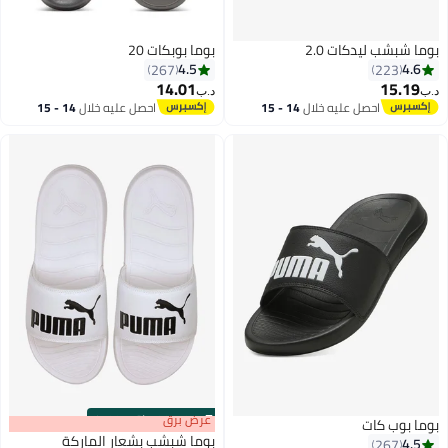
بوما شبشب ليدكات 2.0
بوما بوبكات 20
4.5
4.6
267
223
14.01
15.19
د.ب‏
د.ب‏
احصل عليه خلال
14 - 15
احصل عليه خلال
14 - 15
9
7
اغسطس
اغسطس
s
00
:
m
عرض برق
00
·
باقي 100%
بوما بوب كات
بوما شبشب بشعار الماركة
4.5
267