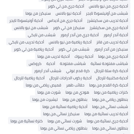
أحذية جري من نيو بالانس
أحذية جري من لي كوبر
شبشب من أونيتسوكا تايجر
أحذية نيو بالانس
سنيكرز من بوما
أحذية تدريب من سكيتشرز
أحذية جري من أديداس
أحذية أونيتسوكا تايجر
أحذية جري من سكيتشرز
سنيكرز من لي كوبر
شبشب من نيو بالانس
أحذية أندر آرمور
أحذية جري من أندر آرمور
شبشب من نايكي
أحذية تدريب من فانز
أحذية رياضية من نيو بالانس
أحذية تدريب من نايكي
سنيكرز من أندر آرمور
شبشب من لي كوبر
أحذية رياضية من لي كوبر
أحذية جري من بوما
أحذية ريبوك
أحذية تدريب من بوما
شباشب مفتوحة نسائية
شباشب مفتوحة
أحذية
كروكس
أحذية كرة سلة للرجال
كرة قدم غوتي
شبشب أندر آرمور
أحذية مكتبية للرجال
أحذية ركوب الدراجات للرجال
أحذية رياضية للرجال
أحذية كرة القدم من بوما
حقائب ظهر
قميص رياضي من بوما
كنزات رياضية من بوما
هودي من بوما
شورت من بوما
بنطلون رياضي من بوما
بنطلون من بوما
تيشيرت من بوما
شبشب نسائي من بوما
أحذية رياضية نسائية من بوما
أحذية تدريب نسائية من بوما
سنيكرز نسائي من بوما
أحذية جري نسائية من بوما
شورت نسائي من بوما
كنزة نسائية من بوما
بنطلون نسائي من بوما
بنطلون رياضي نسائي من بوما