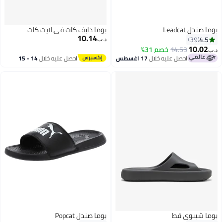
بوما صندل Leadcat
بوما دايف كات في لايت كات
10.14
4.5
39
د.ب‏
10.02
14.53
خصم 31%
د.ب‏
احصل عليه خلال
17 اغسطس
احصل عليه خلال
14 - 15
اغسطس
بوما شيبوي قط
بوما صندل Popcat