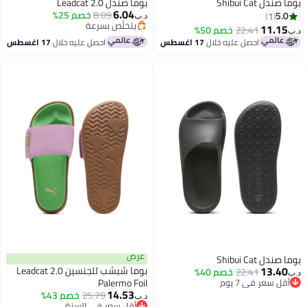
بوما صندل Shibui Cat
بوما صندل Leadcat 2.0
6.04
8.09
خصم 25%
5.0
1
د.ب‏
بتخلّص بسرعة
11.15
22.41
خصم 50%
د.ب‏
بتخلّص بسرعة
احصل عليه خلال
17 اغسطس
احصل عليه خلال
17 اغسطس
عرض
بوما صندل Shibui Cat
13.40
بوما شبشب للجنسين Leadcat 2.0
22.41
خصم 40%
د.ب‏
أقل سعر في 7 يوم
Palermo Foil
14.53
باقي 1 وحدات في المخزون
25.79
خصم 43%
د.ب‏
أقل سعر في 7 يوم
أقل سعر في السنة