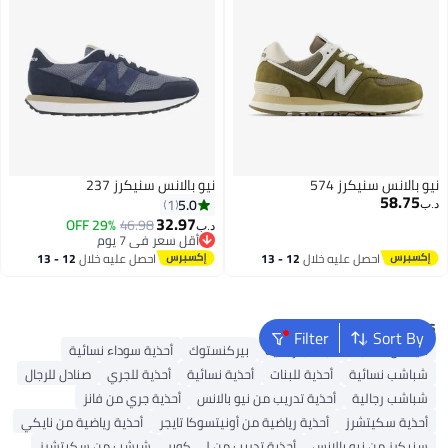
نيو بالانس سنيكرز 574
نيو بالانس سنيكرز 237
58.75
5.0
1
د.ب‏
32.97
أقل سعر في 7 يوم
46.98
29% OFF
د.ب‏
بتخلّص بسرعة
أقل سعر في 7 يوم
احصل عليه خلال
12 - 13
احصل عليه خلال
12 - 13
اغسطس
اغسطس
Popular Searches
Filter
Sort By
أديداس سامبا
شباشب رجالية
بيركنستوك
أحذية سوداء نسائية
شباشب نسائية
أحذية للبنات
أحذية نسائية
أحذية للجري
صنادل للرجال
شباشب رجالية
أحذية تدريب من نيو بالانس
أحذية جري من فانز
أحذية سكيتشرز
أحذية رياضية من أونيتسوكا تايجر
أحذية رياضية من نايكي
سنيكرز من نيو بالانس
أحذية تدريب من لي كوبر
شبشب من سكيتشرز