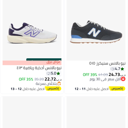
s
00
:
m
عرض برق
00
·
100% Left
نيو بالانس سنيكرز ٥١٥
نيو بالانس أحذية رياضية ٤١٣
4.7
3
5.0
2
24.73
39% OFF
41.09
د.ب‏
22.72
أقل سعر في 30 يوم
35.20
35% OFF
د.ب‏
أقل سعر في 30 يوم
بتخلّص بسرعة
بتخلّص بسرعة
احصل عليه خلال
11 - 12
احصل عليه خلال
12 - 13
اغسطس
اغسطس