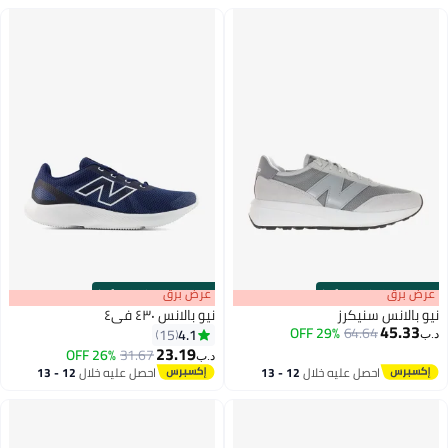
s
00
:
m
عرض برق
00
·
100% Left
s
00
:
m
عرض برق
00
·
100% Left
نيو بالانس سنيكرز
نيو بالانس ٤٣٠ في٤
45.33
29% OFF
64.64
4.1
15
د.ب‏
23.19
26% OFF
31.67
د.ب‏
احصل عليه خلال
12 - 13
احصل عليه خلال
12 - 13
اغسطس
اغسطس