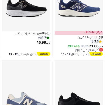
عرض الميجا 📣
نيو بالانس 520 شوز رياضي
نيو بالانس ٤٦٠ في٤
4.7
9
3.5
9
46.98
د.ب‏
21.66
44% OFF
38.74
د.ب‏
أقل سعر في 7 يوم
أقل سعر في 7 يوم
احصل عليه خلال
12 - 13
احصل عليه خلال
12 - 13
اغسطس
اغسطس