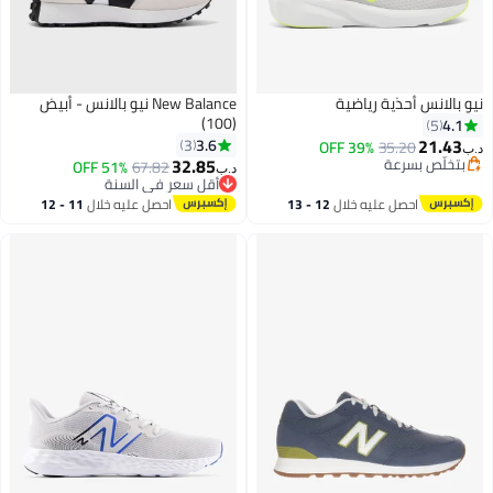
نيو بالانس أحذية رياضية
New Balance نيو بالانس - أبيض
(100)
4.1
5
21.43
3.6
3
39% OFF
35.20
د.ب‏
32.85
بتخلّص بسرعة
67.82
أقل سعر في السنة
51% OFF
د.ب‏
بتخلّص بسرعة
بتخلّص بسرعة
أقل سعر في السنة
احصل عليه خلال
12 - 13
احصل عليه خلال
11 - 12
اغسطس
اغسطس