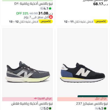
68.17
نيو بالانس أحذية رياضية ٥٢٠
د.ب‏
4.1
6
31.08
33% OFF
46.98
د.ب‏
أقل سعر في 7 يوم
أقل سعر في 7 يوم
احصل عليه خلال
11 - 12
احصل عليه خلال
12 - 13
اغسطس
اغسطس
s
00
:
m
عرض برق
00
·
100% Left
عرض الميجا 📣
نيو بالانس سنيكرز 237
نيو بالانس أحذية رياضية فلاش
5.0
4.5
2
4