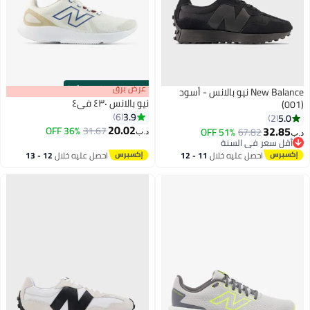
s
00
:
m
عرض برق
00
·
100% Left
New Balance نيو بالانس - أسود
نيو بالانس ٤٣٠ في٤
(001)
3.9
6
5.0
2
20.02
32.85
36% OFF
31.67
51% OFF
67.82
د.ب‏
د.ب‏
أقل سعر في السنة
أقل سعر في السنة
احصل عليه خلال
11 - 12
احصل عليه خلال
12 - 13
اغسطس
اغسطس