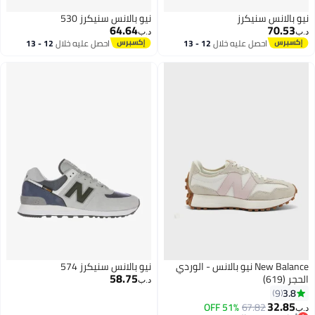
نيو بالانس سنيكرز
نيو بالانس سنيكرز 530
64.64
70.53
د.ب‏
د.ب‏
احصل عليه خلال
12 - 13
احصل عليه خلال
12 - 13
اغسطس
اغسطس
New Balance نيو بالانس - الوردي
نيو بالانس سنيكرز 574
58.75
الحجر (619)
د.ب‏
3.8
9
32.85
51% OFF
67.82
د.ب‏