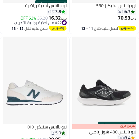
9 Left
·
00
m
:
00
s
نيو بالانس سنيكرز 530
نيو بالانس أحذية رياضية
3.8
4.7
19
41
16.32
70.53
53% OFF
35.20
د.ب‏
د.ب‏
#22 في أحذية رجالية للتدريب
#22 في أحذية رجالية للتدريب
احصل عليه خلال
11 - 12
احصل عليه خلال
12 - 13
اغسطس
اغسطس
s
00
:
m
عرض برق
00
·
100% Left
نيو بالانس سنيكرز ٥١٥
نيو بالانس 430 شوز رياضي
5.0
2
3.4
30
28.85