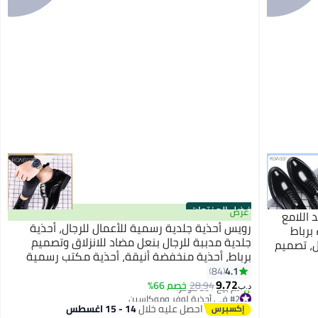
أفضل المنتجات
عرض
اللامع
رويس أحذية جلدية رسمية للأعمال للرجال، أحذية
برباط
جلدية مدببة للرجال بنعل مضاد للانزلاق وتصميم
ل، تصميم
برباط، أحذية منخفضة أنيقة، أحذية مكتب رسمية
م مدبب
للرجال، مناسبة للمناسبات الرسمية، الأسود
4.1
84
9.72
الكلاسيكي
28.94
خصم 66%
د.ب‏
#2 في أحذية لوفر وموكاسين
تم بيع +20 مؤخرًا
احصل عليه خلال
14 - 15 اغسطس