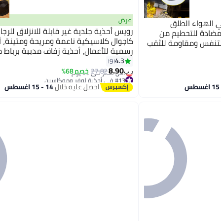
عرض
 في الهواء الطلق
رويس أحذية جلدية غير قابلة للانزلاق للرجا
مضادة للتحطيم من
كاجوال كلاسيكية ناعمة ومريحة ومتينة، أ
للتنفس ومقاومة للثقب
رسمية للأعمال، أحذية زفاف مدببة برباط 
لوفر مسطح خفيف الوزن، الأسود
4.3
9
8.90
27.82
خصم 68%
د.ب‏
#13 في أحذية لوفر وموكاسين
أقل سعر في 30 يوم
احصل عليه خلال
14 - 15 اغسطس
#13 في أحذية لوفر وموكاسين