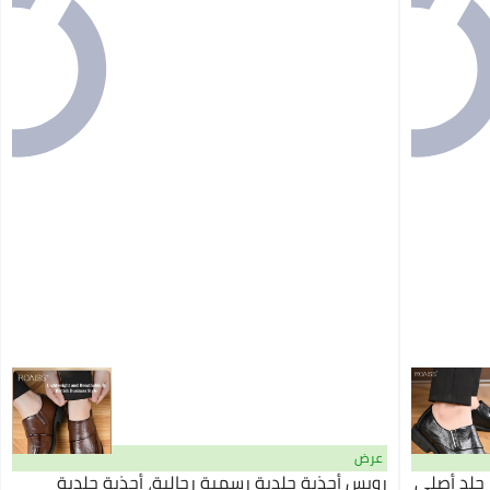
عرض
 جلد أصلي
رويس أحذية جلدية رسمية رجالية، أحذية جلدية