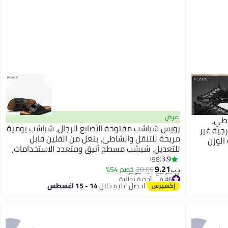
عرض
اطي،
رويس شباشب مفتوحة الأصابع للرجال، شباشب يومية
رجية غير
مريحة للتنقل والشاطئ، بنعل من الفلين قابل
 الوزن
للتعديل، شبشب مسطح أنيق ومتعدد الاستخدامات،
 رياضية
خفيف الوزن وناعم ذو صفين من الأزرار، مثالي
3.9
98
9.21
لعطلات الصيف، أسود
20.05
خصم 54%
د.ب‏
#6 في أحذية رجالية
أقل سعر في 7 يوم
احصل عليه خلال
14 - 15 اغسطس
بتخلّص بسرعة
تم بيع +10 مؤخرًا
#6 في أحذية رجالية