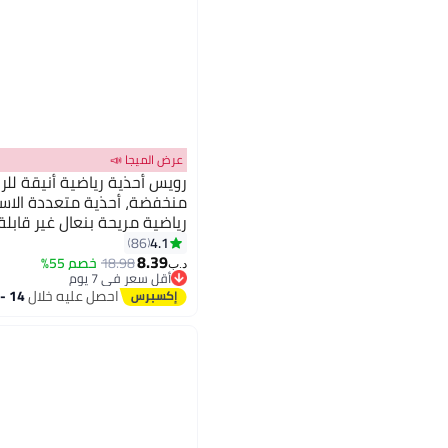
عرض الميجا 📣
رويس أحذية رياضية أنيقة للرج
منخفضة، أحذية متعددة الاست
رياضية مريحة بنعال غير قابلة 
للارتداء اليومي والأنشطة الخ
4.1
86
8.39
18.98
خصم 55%
د.ب‏
أقل سعر في 7 يوم
أقل سعر في 7 يوم
احصل عليه خلال
14 - 15 اغسطس