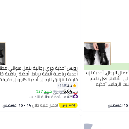
رويس أحذية جري رجالية بنعل هوائي مط
مال للرجال، أحذية تزيد
أحذية رياضية أنيقة برباط، أحذية رياضية خا
 نسيج عالي الأناقة، نعل ناعم،
قابلة للانزلاق للرجال، أحذية كاجوال خفيفة
ت الزفاف، أحذية
ومريحة للمشي للشباب والمراهقين، أحذية
3.3
148
ضة برباط أمامي،
6.64
سوداء متعددة الألوان
10.59
خصم 37%
د.ب‏
تكاك، أحذية عمل،
#25 في أحذية رجالية للتدريب
أقل سعر في 7 يوم
#25 في أحذية رجالية للتدريب
احصل عليه خلال
14 - 15 اغسطس