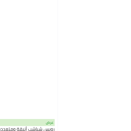
عرض
رويس شباشب أنيقة ومتعددة