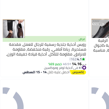
عرض
الرقبة
رويس أحذية جلدية رسمية للرجال للعمل، مقدمة
ية كاجوال
مستديرة، رباط أمامي، رقبة منخفضة، مقاومة
، مناسبة
للانزلاق، مقاومة للتآكل، أحذية قيادة خفيفة الوزن،
والأنشطة
خامات عصرية عالية الجودة، نعل ناعم، مريحة، أحذية
4.1
162
14.16
عمل، بنية اللون
46.51
خصم 69%
د.ب‏
#7 في أحذية لوفر وموكاسين
#7 في أحذية لوفر وموكاسين
احصل عليه خلال
14 - 15 اغسطس