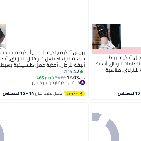
رويس أحذية جلدية للرجال، أحذية منخفضة 
ال، أحذية برباط
سهلة الارتداء بنعل غير قابل للانزلاق، أحذ
خدامات للرجال، أحذية
أنيقة للرجال، أحذية عمل كلاسيكية بسيطة
للانزلاق، مناسبة
للارتداء اليومي والأعمال وحفلات الزفاف 
4.2
114
ارجية
12.03
الخارجية، الأسود
34.80
خصم 65%
د.ب‏
#9 في أحذية لوفر وموكاسين
#9 في أحذية لوفر وموكاسين
احصل عليه خلال
14 - 15 اغسطس