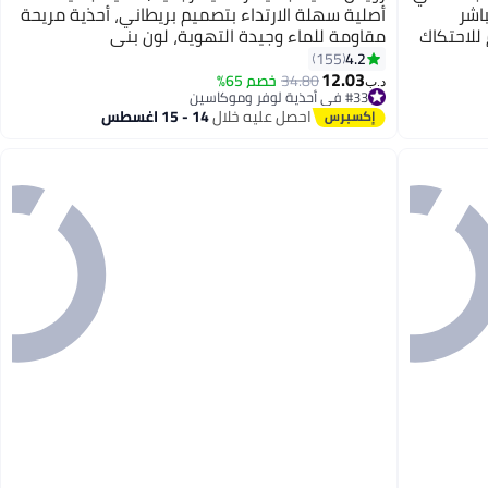
اشر
أصلية سهلة الارتداء بتصميم بريطاني، أحذية مريحة
للاحتكاك
مقاومة للماء وجيدة التهوية، لون بني
مريحة
4.2
155
12.03
34.80
خصم 65%
د.ب‏
#33 في أحذية لوفر وموكاسين
#33 في أحذية لوفر وموكاسين
احصل عليه خلال
14 - 15 اغسطس