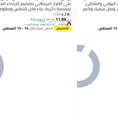
قل اليومي والشاطئ،
على الطراز البريطاني بتصميم للارتداء المب
، ونعل سميك وناعم،
بمقدمة دائرية، بناء قابل للتنفس ومقاوم 
فرة بألوان كلاسيكية،
للارتداء المكتبي الكاجوال، أحذية سوداء 
4.2
155
11.99
26.54
خصم 54%
د.ب‏
#14 في أحذية لوفر وموكاسين
أقل سعر في 7 يوم
احصل عليه خلال
14 - 15 اغسطس
#14 في أحذية لوفر وموكاسين