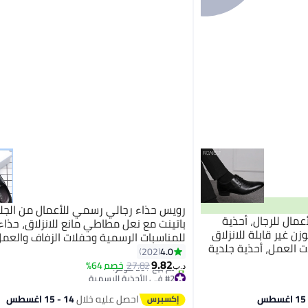
رويس حذاء رجالي رسمي للأعمال من الجلد 
مال للرجال، أحذية
باتينت مع نعل مطاطي مانع للانزلاق، حذاء 
ن غير قابلة للانزلاق
للمناسبات الرسمية وحفلات الزفاف والعم
ت العمل، أحذية جلدية
راق ومريح للقدمين باللون الأسود وبتصمي
4.0
202
لرجال، مناسبة للعريس،
9.82
27.82
خصم 64%
د.ب‏
#2 في الأحذية الرسمية
تم بيع +20 مؤخرًا
#2 في الأحذية الرسمية
احصل عليه خلال
14 - 15 اغسطس