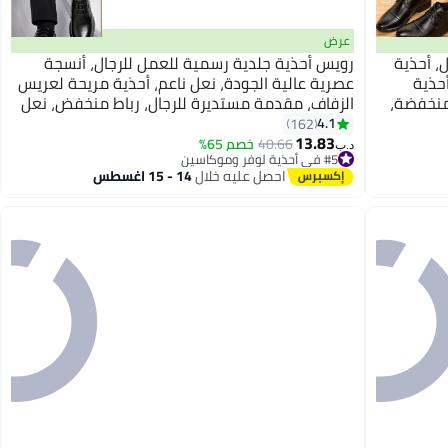
عرض
ل، أحذية
رويس أحذية جلدية رسمية للعمل للرجال، أنسجة
حذية
عصرية عالية الجودة، نعل ناعم، أحذية مريحة لعريس
منخفضة،
الزفاف، مقدمة مستديرة للرجال، رباط منخفض، نعل
أمامي مقاوم للانزلاق، أحذية عمل متينة، أسود نقي
4.1
162
للرجال
13.83
40.66
خصم 65%
د.ب‏
#5 في أحذية لوفر وموكاسين
#5 في أحذية لوفر وموكاسين
احصل عليه خلال
14 - 15 اغسطس