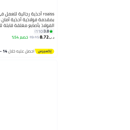
roaiss أحذية رجالية للعمل
بمقدمة فولاذية أحذية أمان 
الفولاذ بأصابع مغلقة قابلة 
لحماية العمل
3.8
110
2
8.72
19.15
خصم 54%
د.ب‏
احصل عليه خلال
14 - 15 اغسطس