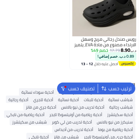
رويس صندل رجالي مريح وسهل
الارتداء مصنوع من مادة EVA، يتميز
8.90
17.79
خصم 49%
بتهوية جيدة، ومقاومة للانزلاق،
د.ب‏
ونعل سميك، مثالي للرحلات النهرية
0.89 د.ب. خصم إضافي!
الصيفية والأنشطة الخارجية. صندل
احصل عليه خلال
12 - 13
بكعب مغلق مناسب للارتداء
اغسطس
اليومي والشاطئ. لون أسود
البحث الشائع
ترتيب حسب
تصنيف حسب
أديداس سامبا
شباشب رجالية
بيركنستوك
أحذية سوداء نسائية
شباشب نسائية
أحذية للبنات
أحذية نسائية
أحذية للجري
أحذية رجالية
شباشب رجالية
أحذية تدريب من نيو بالانس
أحذية جري من فانز
أحذية سكيتشرز
أحذية رياضية من أونيتسوكا تايجر
أحذية رياضية من نايكي
سنيكرز من نيو بالانس
أحذية تدريب من لي كوبر
شبشب من سكيتشرز
أحذية رياضية من بوما
أحذية تدريب من أديداس
أحذية جري من أونيتسوكا تايجر
شبشب من فانز
أحذية نايكي