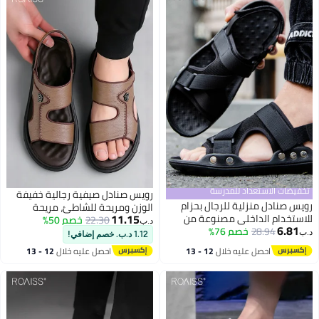
أو شاطئ أو قيادة أسود
تخفيضات الاستعداد للمدرسة
رويس صنادل صيفية رجالية خفيفة
رويس صنادل منزلية للرجال بحزام
الوزن ومريحة للشاطئ، مريحة
11.15
للاستخدام الداخلي مصنوعة من
22.30
خصم 50%
وجيدة التهوية، ذات نعل سميك
د.ب‏
6.81
28.94
خصم 76%
الكتان غير قابلة للانزلاق ومقاومة
ومتينة ومقاومة للانزلاق، لون بني
د.ب‏
1.12 د.ب. خصم إضافي!
للرائحة مع خاصية تدليك القدمين
احصل عليه خلال
12 - 13
احصل عليه خلال
12 - 13
ونعل محكم، ونعل ناعم مريح، وأصابع
اغسطس
اغسطس
مفتوحة قابلة للتهوية، صنادل
كاجوال باللون الأسود