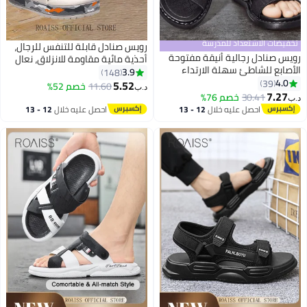
تخفيضات الاستعداد للمدرسة
رويس صنادل قابلة للتنفس للرجال،
رويس صنادل رجالية أنيقة مفتوحة
أحذية مائية مقاومة للانزلاق، نعال
الأصابع للشاطئ سهلة الارتداء
شاور للشاطئ والأنشطة الخارجية،
3.9
148
بنقوش حروف، نعال خارجية مريحة
4.0
39
صنادل صيفية للرجال ، أحذية خارجية
5.52
11.60
خصم 52%
د.ب‏
قابلة للتنفس ومقاومة للصدمات
7.27
على طراز القبقاب)مريحة ومقاومة
30.41
خصم 76%
د.ب‏
ومقاومة للتآكل مع نعل مرن باللون
للتآكل وناعمة، مناسبة للارتداء
احصل عليه خلال
12 - 13
احصل عليه خلال
12 - 13
الأسود
اليومي الكاجوال، الأبيض
اغسطس
اغسطس