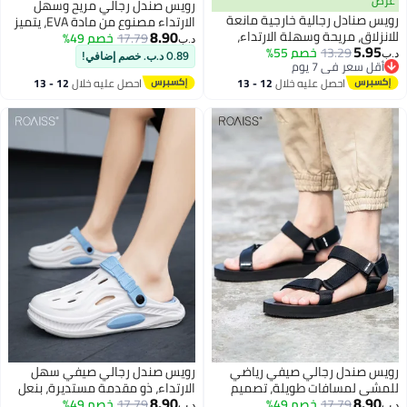
عرض
رويس صندل رجالي مريح وسهل
رويس صنادل رجالية خارجية مانعة
الارتداء مصنوع من مادة EVA، يتميز
8.90
للانزلاق، مريحة وسهلة الارتداء،
17.79
خصم 49%
بتهوية جيدة، ومقاومة للانزلاق،
د.ب‏
5.95
13.29
خصم 55%
مثالية للشاطئ، خفيفة الوزن،
ونعل سميك، مثالي للرحلات النهرية
د.ب‏
0.89 د.ب. خصم إضافي!
أقل سعر في 7 يوم
ناعمة، مانعة للانزلاق، وجيدة
الصيفية والأنشطة الخارجية. صندل
أقل سعر في 7 يوم
احصل عليه خلال
12 - 13
احصل عليه خلال
12 - 13
التهوية، مناسبة للأنشطة الخارجية
بكعب مغلق مناسب للارتداء
اغسطس
اغسطس
غير الرسمية، والمشي على
اليومي والشاطئ. لون أسود
الشاطئ، وحمام السباحة، وقضاء
المشاوير اليومية. لون أسود
رويس صندل رجالي صيفي رياضي
رويس صندل رجالي صيفي سهل
للمشي لمسافات طويلة، تصميم
الارتداء، ذو مقدمة مستديرة، بنعل
8.90
8.90
17.79
خصم 49%
مفتوح من الأمام بإبزيم وأشرطة
17.79
خصم 49%
ناعم من مادة EVA، مريح، يسمح
د.ب‏
د.ب‏