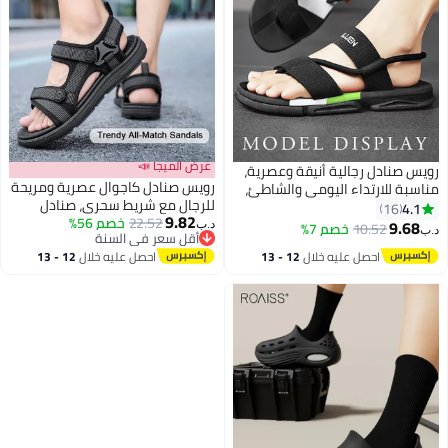
عرض الميجا 📣
رويس صنادل رجالية أنيقة وعصرية،
رويس صنادل كاجوال عصرية ومريحة
مناسبة للارتداء اليومي والشاطئ،
للرجال مع شريط سحري، صنادل
مزودة بحزام مطاطي مفتوح من
4.1
16
9.82
22.52
خصم 56%
خفيفة الوزن وناعمة ومتعددة
الأمام، شباشب خارجية رجالية مريحة
9.68
10.52
خصم 7%
د.ب‏
د.ب‏
أقل سعر في السنة
الاستخدامات تناسب الاستخدام
مقاومة للانزلاق، شريط مطاطي
أقل سعر في السنة
احصل عليه خلال
12 - 13
احصل عليه خلال
12 - 13
اليومي للرجال، صنادل شاطئ علوية
مريح ومقاوم للتآكل، لون أسود
اغسطس
اغسطس
من النسيج المقاوم للانزلاق والماء
باللون الأسود