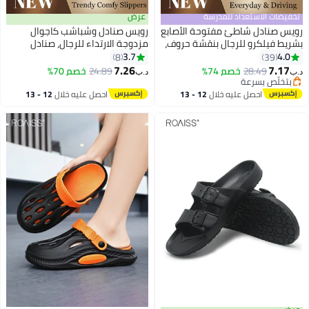
تخفيضات الاستعداد للمدرسة
عرض
رويس صنادل شاطئ مفتوحة الأصابع
رويس صنادل وشباشب كاجوال
بشريط فيلكرو للرجال بنقشة حروف،
مزدوجة الارتداء للرجال، صنادل
مريحة وقابلة للتنفس ومضادة
شاطئ عصرية متعددة الاستخدامات
3.7
4.0
8
39
للانزلاق، أحذية خارجية مقاومة
ونعل ناعم ونعل ناعم للرجال،
7.26
7.17
28.49
خصم 74%
24.89
خصم 70%
د.ب‏
د.ب‏
للصدمات ومقاومة للاهتراء، أحذية
شباشب قابلة للتنفس ومقاومة
بتخلّص بسرعة
بتخلّص بسرعة
مسطحة للقيادة بنعل مطاطي ناعم،
للانزلاق للصيف أو ملابس السباحة
احصل عليه خلال
12 - 13
احصل عليه خلال
12 - 13
ملابس يومية غير رسمية باللون
اغسطس
اغسطس
الأسود