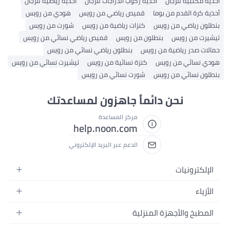
أحذية مكتبية للرجال
أحذية ركوب الدراجات للرجال
أحذية رياضية للرجال
أحذية كرة القدم من بوما
قميص رياضي من رويس
هودي من رويس
بنطلون رياضي من رويس
كنزات رياضية من رويس
شورت من رويس
تيشيرت من رويس
بنطلون من رويس
قميص رياضي نسائي من رويس
حمالات صدر رياضية من رويس
بنطلون رياضي نسائي من رويس
هودي نسائي من رويس
كنزة نسائية من رويس
تيشيرت نسائي من رويس
بنطلون نسائي من رويس
شورت نسائي من رويس
نحن دائماً جاهزون لمساعدتك
مركز المساعدة
help.noon.com
الدعم عبر البريد الإلكتروني
الإلكترونيات
الجوالات
الأزياء
التابلت
أزياء نسائية
المطبخ والأجهزة المنزلية
اللابتوبات
أزياء رجالية