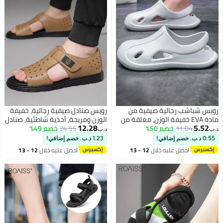
رويس شباشب رجالية صيفية من
رويس صنادل صيفية رجالية، خفيفة
مادة EVA خفيفة الوزن، مغلقة من
الوزن ومريحة، أحذية شاطئية، صنادل
12.28
5.52
11.04
خصم 50%
الأمام، مناسبة للأنشطة الخارجية
24.55
خصم 49%
مفتوحة بشريط لاصق، مريحة، جيدة
د.ب‏
د.ب‏
والشاطئ، ناعمة، مسامية، سميكة،
التهوية، نعل سميك، متينة، مانعة
0.55 د.ب. خصم إضافي!
1.23 د.ب. خصم إضافي!
سهلة الارتداء، مثالية للاستخدام
للانزلاق، مناسبة للارتداء اليومي،
احصل عليه خلال
12 - 13
احصل عليه خلال
12 - 13
اليومي والاستحمام، لون رمادي
لون بيج.
اغسطس
اغسطس