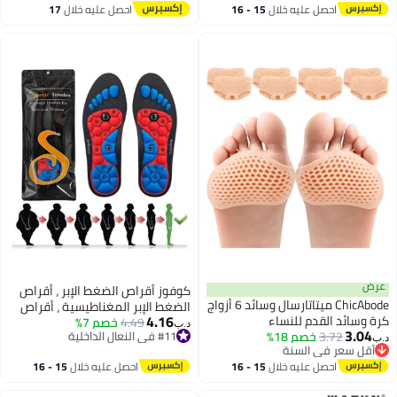
إعادة الاستخدام لاصقة كعب حراس
Cushioning Comfort Insoles for
احصل عليه خلال
15 - 16
احصل عليه خلال
17
طانات منع فرك البثور حشو الانزلاق
Men and Women (Men 38-42.5/
اغسطس
اغسطس
حسين الحذاء المناسب للرجال
Women 37-42)
لنساء
رض
كوفوز أقراص الضغط الإبر ، أقراص
ChicAbode ميتاتارسال وسائد 6 أزواج
الضغط الإبر المغناطيسية ، أقراص
4.16
رة وسائد القدم للنساء
4.49
خصم 7%
التدليك العظامي ، تخفيف ألم
د.ب‏
3.04
3.72
خصم 18%
الرجال,وسائد القدم للتخفيف من
#11 في النعال الداخلية
الكعب التهاب العظام الوطني دعم
ب‏
أقل سعر في السنة
#11 في النعال الداخلية
لألم لوسائد الأحذية, وسائد القدم
الوحيد تخفيف الألم إيرغونومية
أقل سعر في السنة
احصل عليه خلال
15 - 16
احصل عليه خلال
15 - 16
لأمامية بونيون, وسائد القدم لكرة
مساندة القدم للراحة (M 40-43)
اغسطس
اغسطس
لقدم (البيج)