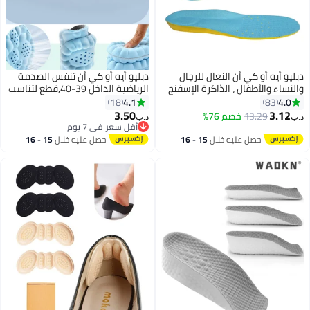
بليو أيه أو كي أن النعال للرجال
دبليو أيه أو كي أن تنفس الصدمة
النساء والأطفال ، الذاكرة الإسفنج
الرياضية الداخل 39-40,قطع لتناسب
لنعال ، النعال الرياضية مريحة
وسادة الأحذية, ممتصة للعرق,
4.1
4.0
18
83
امتصاص الصدمات وتخفيف آلام
الوقوف لساعات طويلة دون التعب,
3.50
3.12
13.29
خصم 76%
ب‏
د.ب‏
لقدم ، قوس دعم النعال اللفافة
الداخل مريحة تخفيف من آلام القدم
أقل سعر في 7 يوم
أخمصية ( ق 34-37 ) .
أقل سعر في 7 يوم
و ضغط آلام وسادة للنساء والرجال,
احصل عليه خلال
15 - 16
احصل عليه خلال
15 - 16
مناسبة للرياضة العادية والعمل
اغسطس
اغسطس