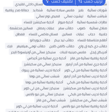
ترتيب حسب
تصنيف حسب
شنط ألدو
شنط جيس نسائية
شنط نسائية
فستان داخلي تقليدي
شورتات نسائية
بلايز
ملابس سباحة نسائية
شنط يد
حمالة صدر رياضية
شباشب نسائية
تيشيرت نسائي
قميص نوم نسائي
نظارات شمسية نسائية
أحذية ميولز
أحذية سكيتشرز للنساء
صنادل نسائية
كعوب
حقائب سفر
عبايات رمضان
فساتين محتشمة
جلابية
حجاب
عبايات
فساتين
فستان ماكسي للنساء
قفطان
أطقم متناسقة للنساء
حقائب تيد بيكر
حقائب جيوردانو
حقائب دي كيه إن واي
حقائب كالفن كلاين
حقائب تومي هيلفيغر
نايك
أمريكان إيجل
ملابس صينيه للبنات
سنيكرز نسائي من أونيتسوكا تايجر
أحذية رياضية نسائية من فانز
أحذية جري نسائية من أديداس
أحذية جري نسائية من أندر آرمور
سنيكرز نسائي من سكيتشرز
أحذية رياضية نسائية من لي كوبر
أحذية تدريب نسائية من ريبوك
أحذية تدريب نسائية من أندر آرمور
شبشب نسائي من بوما
أحذية رياضية نسائية من نايكي
أحذية رياضية نسائية من بوما
أحذية تدريب نسائية من سكيتشرز
سنيكرز نسائي من لي كوبر
أحذية تدريب نسائية من نايكي
سنيكرز نسائي من نيو بالانس
شبشب نسائي من سكيتشرز
شبشب نسائي من فانز
أحذية رياضية نسائية من نيو بالانس
أحذية تدريب نسائية من لي كوبر