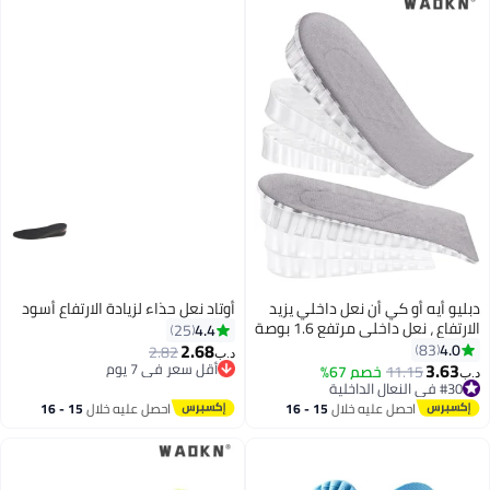
بليو أيه أو كي أن نعل داخلي يزيد
أوتاد نعل حذاء لزيادة الارتفاع أسود
الارتفاع ، نعل داخلي مرتفع 1.6 بوصة
4.4
25
لرجال ، وسادة رفع كعب ممتصة
2.68
4.0
83
2.82
د.ب‏
لصدمات نصف ملحقة للرجال ،
3.63
أقل سعر في 7 يوم
11.15
خصم 67%
ب‏
مكن ارتداؤها في الجوارب ، نعل
أقل سعر في 7 يوم
#30 في النعال الداخلية
#30 في النعال الداخلية
اخلي مريح ومسامي لزيادة الارتفاع
احصل عليه خلال
15 - 16
احصل عليه خلال
15 - 16
اغسطس
اغسطس