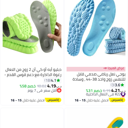
عرض الميجا 
دبليو أيه أو كي أن 2 زوج من النعال
يوجي نعل رياضي صدمي قاب
رغوة الذاكرة مع دعم قوس القدم -
للتنفس زوج واحد 38-44 ، وسادة
الرجال والنساء النعال مريحة - تنفس
4.1
18
حذاء مقطوعة ، ماصة للعرق ، نعا
3.6
امتصاص الصدمات - أحذية التدريب ،
3
4.19
خصم 58%
10.02
د.ب‏
مريحة تخفف آلام القدم ووسادة أل
4.21
أحذية رياضية ، أحذية العمل الخيار
أقل سعر في 7 يوم
خصم 31%
6.19
#22 في النعال الداخلية
د.
ضغط للنساء والرجال ، مناسب
المثالي ، الأخضر
أقل سعر في 7 يوم
أقل سعر في السنة
للرياضة عارضة والعم
#22 في النعال الداخلية
15 - 16
احصل عليه خلال
15 - 16
احصل عليه خلال
اغسطس
اغسطس