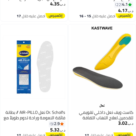
4.35
غير المرئية، وسادات امتصاص
4.1
22
د.ب‏
الصدمات المرنة، 3 ارتفاعات للرجال
4.17
ب‏
والنساء
احصل عليه خلال
15 - 16
احصل عليه خلال
17
اغسطس
اغسطس
است ويف نعل داخلي تقويمي
Dr. Scholl's نعل AIR-PILLO // بطانة
لقدمين لعلاج التهاب اللفافة
فائقة النعومة وراحة تدوم طويلاً مع
3.02
لأخمصية، نعل داخلي من إسفنج
طبقتين من الرغوة تناسب أي حذاء -
2.9
9
ب‏
لذاكرة، زيادة في الطول بمقدار
زوج واحد
5.32
د.ب‏
صف بوصة، امتصاص ممتاز
احصل عليه خلال
17
احصل عليه خلال
17