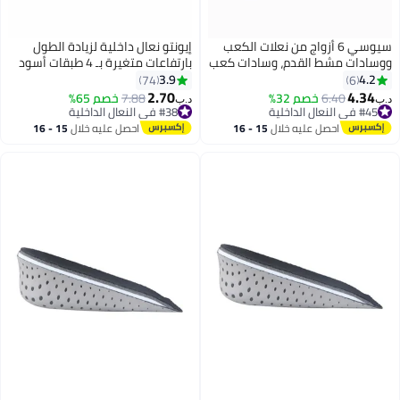
سيوسي 6 أزواج من نعلات الكعب
إيونتو نعال داخلية لزيادة الطول
وسادات مشط القدم، وسادات كعب
بارتفاعات متغيرة بـ 4 طبقات أسود
ن السيليكون الناعم، نعل أحذية
3.9
4.2
74
6
بير الحجم، مناسب للجنسين لآلام
2.70
4.34
6.40
خصم 32%
7.88
خصم 65%
ب‏
د.ب‏
لقدم، ومنع ظهور البثور، وواقيات
#45 في النعال الداخلية
#38 في النعال الداخلية
#45 في النعال الداخلية
لكعب العالي
#38 في النعال الداخلية
احصل عليه خلال
15 - 16
احصل عليه خلال
15 - 16
اغسطس
اغسطس