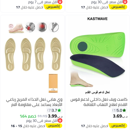
أقل سعر في 30 يوم
أقل سعر في 7 يوم
لبولي يوريثان، مريح وجيد التهوية،
صدمات ممتاز وراحة عازلة للرجال
أقل سعر في 30 يوم
أقل سعر في 7 يوم
احصل عليه خلال
17
احصل عليه خلال
17
عل داخلي ممتص للصدمات يدعم
والنساء (رجال 38-42.5 / نساء 37-
اغسطس
اغسطس
قوس القدم (مقاس 42-44 / 29
42)
م)
است ويف نعل داخلي لدعم قوس
وي هابي نعل الحذاء المريح رباعي
لقدم لعلاج التهاب اللفافة
الأبعاد يساعد على مقاومة آلام
لأخمصية للرجال والنساء، نعل
القدم وتوسيد مشط القدم ودعم
3.7
5.0
7
1
اخلي صلب للأحذية التقويمية
الكعب
3.99
3.69
11.19
خصم 64%
ب‏
د.ب‏
بطول 3/4 مع كعب عميق للقدم
أقل سعر في 30 يوم
لمسطحة لتخفيف آلام القدم وقوس
أقل سعر في 30 يوم
احصل عليه خلال
17
احصل عليه خلال
15 - 16