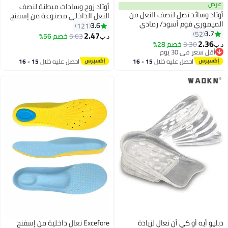
رض
أوتاد زوج وسادات مبطنة لنصف
وتاد وسائد تصل لنصف النعل من
النعل الداخلي مصنوعة من إسفنج
لميموري فوم أسود/ رمادي
ميموري فوم أسود/ رمادي
3.6
121
3.7
52
2.47
5.63
خصم 56%
د.ب‏
2.36
3.30
خصم 28%
ب‏
أقل سعر في 30 يوم
أقل سعر في 30 يوم
احصل عليه خلال
15 - 16
احصل عليه خلال
15 - 16
اغسطس
اغسطس
بليو أيه أو كي أن نعال لزيادة
Excefore نعال داخلية من إسفنج