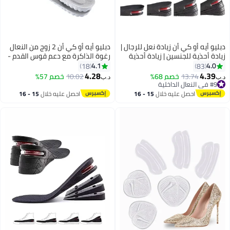
بليو أيه أو كي أن زيادة نعل للرجال |
دبليو أيه أو كي أن 2 زوج من النعال
يادة أحذية للجنسين | زيادة أحذية
رغوة الذاكرة مع دعم قوس القدم -
لرجال | رفع الأحذية للرجال | زيادة
الرجال والنساء النعال مريحة - تنفس
4.1
4.0
18
83
عل مع وسادة الهواء | الرجال شقة
امتصاص الصدمات - أحذية التدريب ،
4.28
4.39
13.74
خصم 68%
10.02
خصم 57%
ب‏
د.ب‏
فل الأحذية | 4 طبقات
أحذية رياضية ، أحذية العمل الخيار
#9 في النعال الداخلية
#9 في النعال الداخلية
المثالي ، رمادي
احصل عليه خلال
15 - 16
احصل عليه خلال
15 - 16
اغسطس
اغسطس