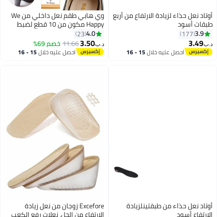
وتاد نعل حذاء لزيادة الارتفاع من أربع
وي هابي طقم نعل داخلي من We
بقات أسود
Happy مكون من 10 قطع لضبط
مقاسات واقي الكعب اللاصق
4.0
3.9
23
177
3.50
3.49
11.66
خصم 69%
ب‏
د.ب‏
احصل عليه خلال
15 - 16
احصل عليه خلال
15 - 16
اغسطس
اغسطس
وتاد نعل حذاء من طبقتينلزيادة
Excefore زوجان من نعل زيادة
لارتفاع أسود
الارتفاع من الجل، نعلات رفع الكعب