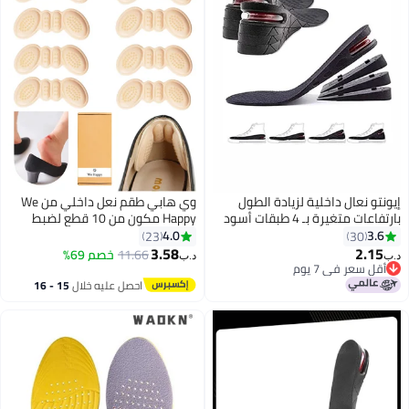
يونتو نعال داخلية لزيادة الطول
وي هابي طقم نعل داخلي من We
رتفاعات متغيرة بـ 4 طبقات أسود
Happy مكون من 10 قطع لضبط
مقاسات واقي الكعب اللاصق
4.0
3.6
23
30
3.58
2.15
11.66
خصم 69%
ب‏
د.ب‏
أقل سعر في 7 يوم
أقل سعر في 7 يوم
احصل عليه خلال
15 - 16
اغسطس