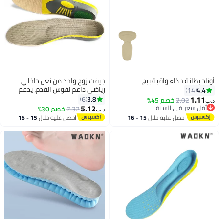
وتاد بطانة حذاء واقية بيج
جيفت زوج واحد من نعل داخلي
رياضي داعم لقوس القدم، يدعم
4.4
14
التهاب اللفافة الأخمصية، نعل
1.11
3.8
6
2.02
خصم 45%
ب‏
داخلي قابل للقص، مضاد للبكتيريا،
5.12
أقل سعر في السنة
7.32
خصم 30%
د.ب‏
أقل سعر في السنة
ممتص للصدمات، لتخفيف آلام القدم
احصل عليه خلال
15 - 16
احصل عليه خلال
15 - 16
المسطحة وتقليل آلام العضلات
اغسطس
اغسطس
(مقاس كبير، 40-46).