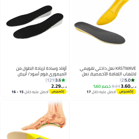
KASTWAVE نعل داخلي تقويمي
أوتاد وسادة لزيادة الطول من
التهاب اللفافة الأخمصية، نعل
الميموري فوم أسود/ أبيض
اخلي من الإسفنج الذكي، زيادة في
3.6
5.0
121
2
الطول بمقدار 1/2 بوصة، امتصاص
2.29
3.60
9.23
خصم 60%
ب‏
د.ب‏
متاز للصدمات ونعل داخلي مريح
احصل عليه خلال
17
احصل عليه خلال
15 - 16
للرجال والنساء (الرجال 38-42.5/
اغسطس
اغسطس
نساء 37-42)