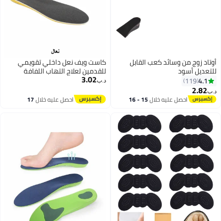
وتاد زوج من وسائد كعب القابل
كاست ويف نعل داخلي تقويمي
لتعديل أسود
للقدمين لعلاج التهاب اللفافة
3.02
الأخمصية، نعل داخلي من إسفنج
4.1
119
د.ب‏
الذاكرة، زيادة في الطول بمقدار
2.82
ب‏
نصف بوصة، امتصاص ممتاز
احصل عليه خلال
15 - 16
احصل عليه خلال
17
للصدمات ونعل داخلي مريح مبطن
اغسطس
اغسطس
للرجال والنساء (مقاسات الرجال من
38 إلى 42.5/ النساء من 37 إلى 42)