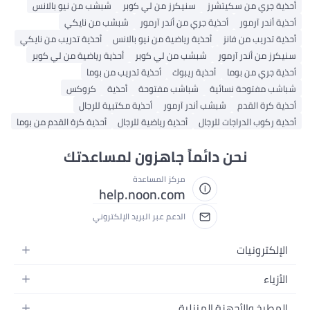
أحذية جري من سكيتشرز
سنيكرز من لي كوبر
شبشب من نيو بالانس
أحذية أندر آرمور
أحذية جري من أندر آرمور
شبشب من نايكي
أحذية تدريب من فانز
أحذية رياضية من نيو بالانس
أحذية تدريب من نايكي
سنيكرز من أندر آرمور
شبشب من لي كوبر
أحذية رياضية من لي كوبر
أحذية جري من بوما
أحذية ريبوك
أحذية تدريب من بوما
شباشب مفتوحة نسائية
شباشب مفتوحة
أحذية
كروكس
أحذية كرة القدم
شبشب أندر آرمور
أحذية مكتبية للرجال
أحذية ركوب الدراجات للرجال
أحذية رياضية للرجال
أحذية كرة القدم من بوما
نحن دائماً جاهزون لمساعدتك
مركز المساعدة
help.noon.com
الدعم عبر البريد الإلكتروني
الإلكترونيات
الجوالات
الأزياء
التابلت
أزياء نسائية
المطبخ والأجهزة المنزلية