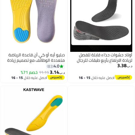
وتاد حشوات حذاء قابلة للفصل
دبليو أيه أو كي أن قاعدة الرياضة
زيادة الارتفاع بأربع طبقات للرجال
متعددة الوظائف مع تصميم زيادة
3.38
النساء
الارتفاع ، مناسبة للأحذية بحجم 41
4.0
83
ب‏
إلى 45 ، مع طبقة وسادة امتصاص
3.14
11.15
خصم 71%
د.ب‏
الصدمات لتحسين تجربة المشي ，
احصل عليه خلال
15 - 16
احصل عليه خلال
15 - 16
زيادة الارتفاع قاعدة الرياضة الرغوة
اغسطس
اغسطس
الذاكرة الناعمة للرجال والنساء ،
قاعدة رفع الكعب الراحة ، قابلة
للتنفس ، امتصاص الصدمات ، وسادة
الكعب