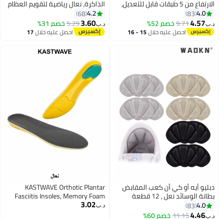
الارتفاع من 5 طبقات قابل للتعديل،
الذاكرة، نعال رياضية لتقويم العظام
عل داخلي شفاف لزيادة الارتفاع من
من البولي يوريثان، مريحة للتنفس،
4.2
4.0
68
83
سادة زيادة الارتفاع للرجال والنساء،
ممتصة للصدمات وتخفف آلام القدم،
3.60
4.57
9.71
خصم 52%
5.29
خصم 31%
ب‏
د.ب‏
شوات رفع الكعب من الجل لتباين
نعال داخلية داعمة لقوس التهاب
احصل عليه خلال
15 - 16
احصل عليه خلال
17
ول الساق
اللفافة الأخمصية (الأطفال 34-38/
اغسطس
اغسطس
النساء 35.5-36.5)
بليو أيه أو كي أن كعب المقابض
KASTWAVE Orthotic Plantar
بطانة الوسائد نعل ، 12 قطعة
Fasciitis Insoles, Memory Foam
3.02
نصات مقابض الكعب للأحذية
Insoles, 1/2 Inch Height Increase,
4.0
83
د.ب‏
حذية فضفاضة كبيرة جدا ، قابلة
Excellent Shock Absorption and
4.46
11.15
خصم 60%
ب‏