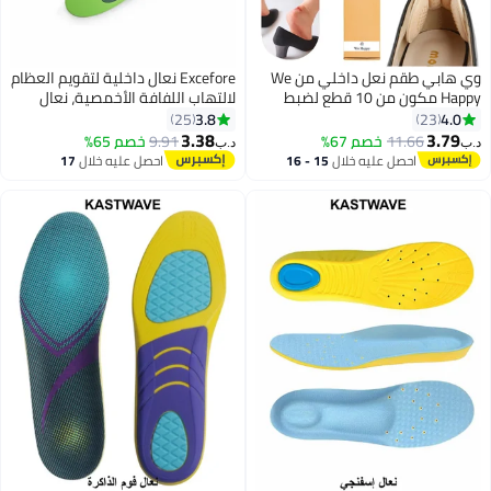
وي هابي طقم نعل داخلي من We
Excefore نعال داخلية لتقويم العظام
Happy مكون من 10 قطع لضبط
لالتهاب اللفافة الأخمصية، نعال
قاسات واقي الكعب اللاصق
داخلية من الإسفنج الذكي (الرجال
3.8
4.0
25
23
38-42.5/ النساء 37-42)
3.38
3.79
11.66
خصم 67%
9.91
خصم 65%
ب‏
د.ب‏
احصل عليه خلال
15 - 16
احصل عليه خلال
17
اغسطس
اغسطس