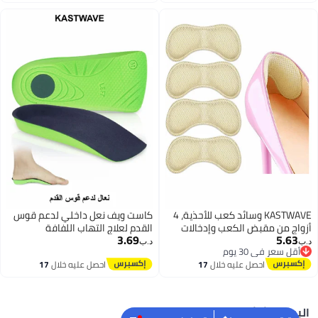
لقدم ونتوءات الكعب
اغسطس
اغسطس
KASTWAVE وسائد كعب للأحذية، 4
كاست ويف نعل داخلي لدعم قوس
زواج من مقبض الكعب وإدخالات
القدم لعلاج التهاب اللفافة
3.69
5.63
لأحذية للنساء والرجال، واقيات
الأخمصية للرجال والنساء، نعل
ب‏
د.ب‏
أقل سعر في 30 يوم
عب، وسادات كعب، إدخال كعب
داخلي صلب للأحذية التقويمية
أقل سعر في 30 يوم
احصل عليه خلال
17
احصل عليه خلال
17
منع احتكاك الكعب والبثور
بطول 3/4 مع كعب عميق للقدم
اغسطس
اغسطس
المسطحة لتخفيف آلام القدم وقوس
القدم ونتوءات الكعب
لبحث الشائع