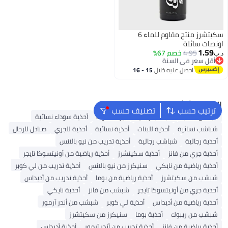
سكيتشرز منتج مقاوم للماء 6
اونصات سائلة
1.59
4.95
خصم 67%
د.ب‏
أقل سعر في السنة
أقل سعر في السنة
احصل عليه خلال
15 - 16
اغسطس
البحث الشائع
ترتيب حسب
تصنيف حسب
أديداس سامبا
شباشب رجالية
بيركنستوك
أحذية سوداء نسائية
شباشب نسائية
أحذية للبنات
أحذية نسائية
أحذية للجري
صنادل للرجال
أحذية رجالية
شباشب رجالية
أحذية تدريب من نيو بالانس
أحذية جري من فانز
أحذية سكيتشرز
أحذية رياضية من أونيتسوكا تايجر
أحذية رياضية من نايكي
سنيكرز من نيو بالانس
أحذية تدريب من لي كوبر
شبشب من سكيتشرز
أحذية رياضية من بوما
أحذية تدريب من أديداس
أحذية جري من أونيتسوكا تايجر
شبشب من فانز
أحذية نايكي
أحذية رياضية من أديداس
أحذية لي كوبر
شبشب من أندر آرمور
شبشب من ريبوك
أحذية بوما
سنيكرز من سكيتشرز
أحذية رياضية من فانز
أحذية تدريب من أندر آرمور
أحذية أديداس