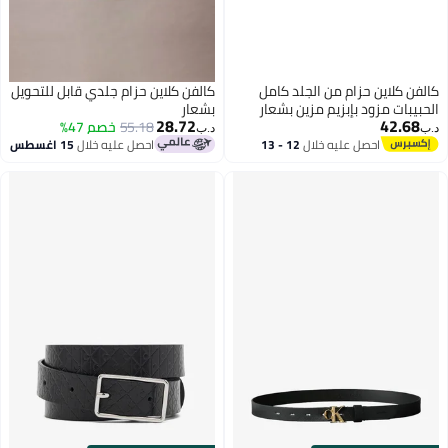
كالفن كلاين حزام من الجلد كامل
كالفن كلاين حزام جلدي قابل للتحويل
الحبيبات مزود بإبزيم مزين بشعار
بشعار
28.72
42.68
55.18
خصم 47%
د.ب‏
د.ب‏
احصل عليه خلال
12 - 13
احصل عليه خلال
15 اغسطس
اغسطس