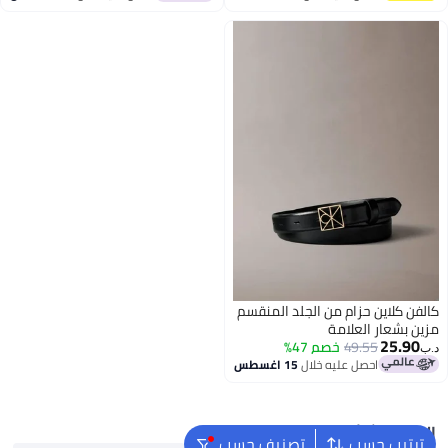
اغسطس
كالفن كلاين حزام من الجلد المنقسم
مزين بشعار العلامة
25.90
49.55
خصم 47%
د.ب‏
احصل عليه خلال
15 اغسطس
البحث الشائع
ترتيب حسب
تصنيف حسب