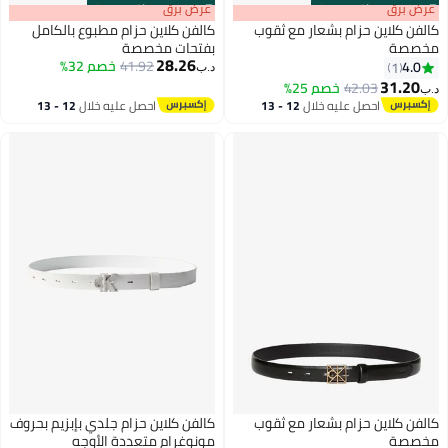
s
00
:
m
عرض برق
00
·
باقي 100%
s
00
:
m
عرض برق
00
·
باقي 100%
كالفن كلاين حزام بشعار مع ثقوب
كالفن كلاين حزام مطبوع بالكامل
مخصصة
بفتحات مخصصة
28.26
41.92
خصم 32%
4.0
1
د.ب‏
3
31.20
42.03
خصم 25%
د.ب‏
احصل عليه خلال
12 - 13
احصل عليه خلال
12 - 13
اغسطس
اغسطس
كالفن كلاين حزام بشعار مع ثقوب
كالفن كلاين حزام جلدي بإبزيم بحروف
مخصصة
مونوغرام متعددة الأوجه