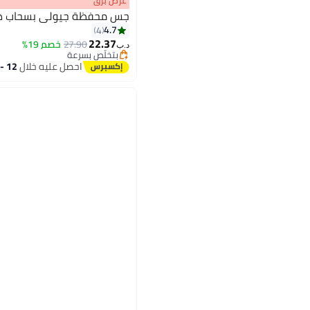
عرض برق
جس محفظة جيولي بسحاب دائري صغيرة
4.7
4
22.37
27.90
خصم 19%
د.ب‏
2
بتخلّص بسرعة
بتخلّص بسرعة
احصل عليه خلال
12 - 13 اغسطس