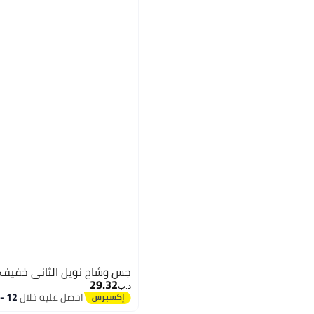
جس وشاح نويل الثاني خفيف ا
29.32
د.ب‏
احصل عليه خلال
12 - 13 اغسطس