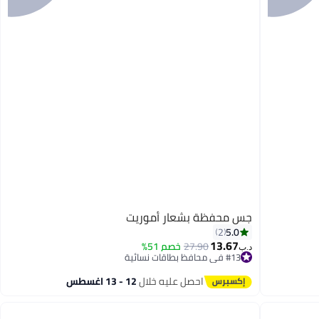
جس محفظة بشعار أموريت
5.0
2
13.67
27.90
خصم 51%
#13 في محافظ بطاقات نسائية
د.ب‏
أقل سعر في 7 يوم
#13 في محافظ بطاقات نسائية
احصل عليه خلال
12 - 13 اغسطس