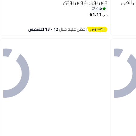
 الطي
جس نويل كروس بودي
4.6
2
61.11
د.ب‏
احصل عليه خلال
12 - 13 اغسطس