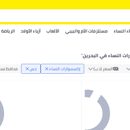
اء النساء
مستلزمات الأم والبيبي
الألعاب
أزياء الأولاد
الرياضة
ت النساء في البحرين
"
السعر (د.ب‏)
إكسسوارات النساء
جس
محافظ نسائ