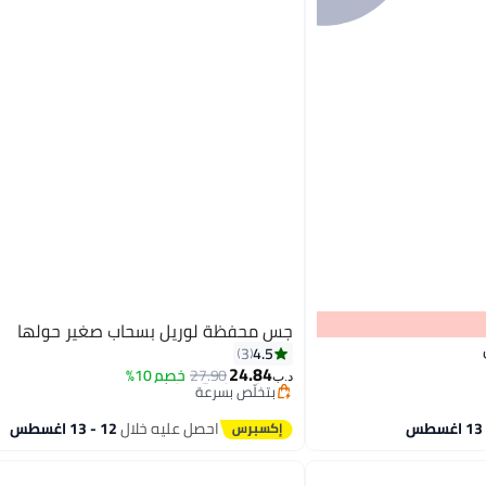
جس محفظة لوريل بسحاب صغير حولها
#24 في محافظ بطاقات نسائية
4.5
3
أقل سعر في 7 يوم
24.84
27.90
خصم 10%
بتخلّص بسرعة
د.ب‏
#24 في محافظ بطاقات نسائية
احصل عليه خلال
12 - 13 اغسطس