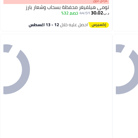
عرض برق
تومي هيلفيغر محفظة بسحاب وشعار بارز
30.02
44.51
خصم 32%
د.ب‏
2
احصل عليه خلال
12 - 13 اغسطس