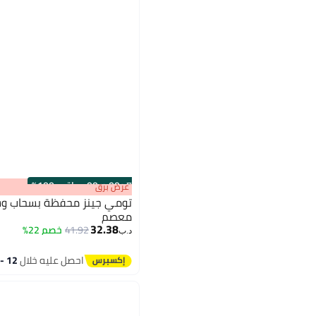
s
00
:
m
00
·
باقي 100%
عرض برق
تومي جينز محفظة بسحاب وش
معصم
32.38
41.92
خصم 22%
د.ب‏
2
احصل عليه خلال
12 - 13 اغسطس