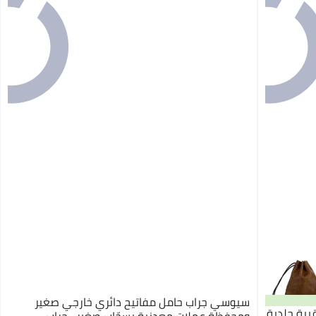
سيوسي جراب حامل مفاتيح دائري خارجي صغير
يبة جلدية