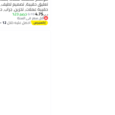
تعليق حقيبة، تصميم لطيف، ل
حقيبة عملات، تخزين، جراب، 
4.75
أنيقة، حامل سماعات، حامل مف
6.19
خصم 23%
د.ب‏
أقل سعر في السنة
(وردي)
أقل سعر في السنة
احصل عليه خلال
12 - 13 اغسطس