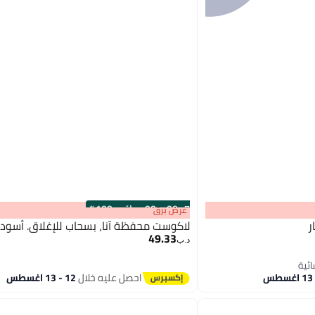
s
00
:
m
00
·
باقي 100%
عرض برق
ر
لاكوست محفظة آنا، بسحاب للإغلاق. أسود
49.33
د.ب‏
احصل عليه خلال
12 - 13 اغسطس