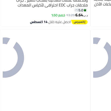
ومحفظة عملات معدنية بسحّاب صغير ، جراب
عات الأذن
ملحقات جراب EDC احترافي لأكياس المعدات
العسكرية ، محفظة صغيرة التغيير ، حزمة سماعة
5.0
1
6.64
لاسلكية ، 3 قطع
13.29
خصم 50%
د.ب‏
احصل عليه خلال
14 اغسطس