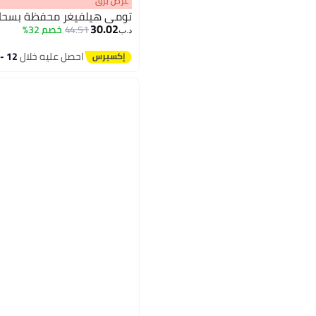
عرض برق
تومي هيلفيغر محفظة بسحاب 
30.02
44.51
خصم 32%
د.ب‏
احصل عليه خلال
12 - 13 اغسطس