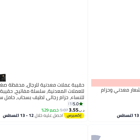
حقيبة عملات معدنية للرجال، محفظة صغي
عار معدني وحزام
للعملات المعدنية، سلسلة مفاتيح، حقيب
للنساء، حزام رجالي لطيف بسحاب، حامل سي
ملحقات حقيبة ظهر صغيرة. (أسود)
5.0
1
3.55
5.07
خصم 29%
د.ب‏
احصل عليه خلال
12 - 13 اغسطس