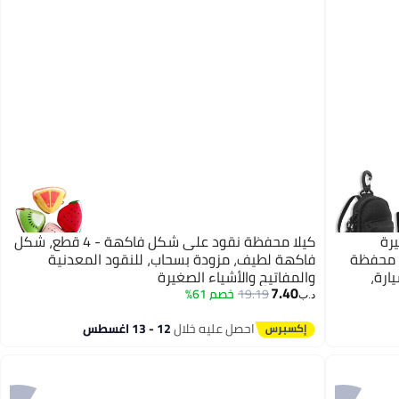
رة
كيلا محفظة نقود على شكل فاكهة - 4 قطع، شكل
ة محفظة
فاكهة لطيف، مزودة بسحاب، للنقود المعدنية
ارة،
والمفاتيح والأشياء الصغيرة
7.40
19.19
خصم 61%
د.ب‏
احصل عليه خلال
12 - 13 اغسطس