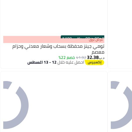
s
00
:
m
00
·
باقي 100%
عرض برق
تومي جينز محفظة بسحاب وشعار معدني وحزام
معصم
32.38
41.92
خصم 22%
د.ب‏
2
احصل عليه خلال
12 - 13 اغسطس