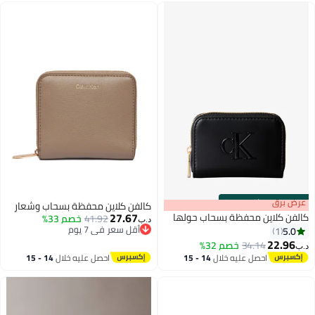
كالفن كلاين محفظة بسحاب وشعار
27.67
ب حولها
41.92
خصم 33%
د.ب‏
أقل سعر في 7 يوم
أقل سعر في 7 يوم
2
14 - 15
احصل عليه خلال
14 - 15
اغسطس