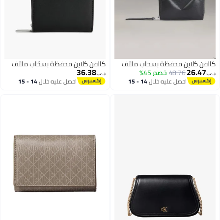
اب ملتف
كالفن كلاين محفظة بسحّاب ملتف
36.38
د.ب‏
14 - 15
احصل عليه خلال
14 - 15
اغسطس