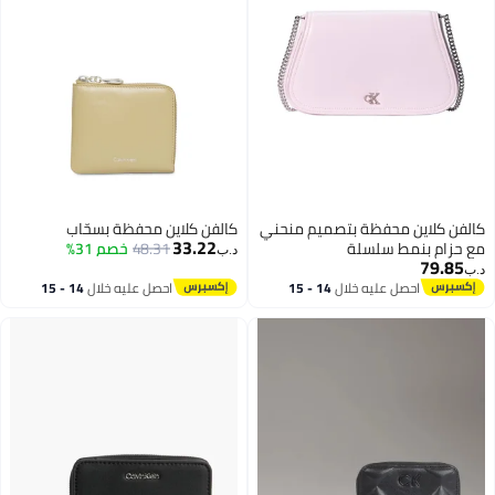
يم منحني
كالفن كلاين محفظة بسحّاب
33.22
48.31
خصم 31%
د.ب‏
14 - 15
احصل عليه خلال
14 - 15
اغسطس