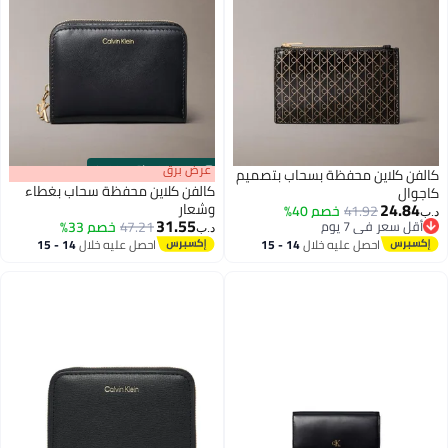
s
00
:
m
عرض برق
00
·
باقي 100%
ب بتصميم
كالفن كلاين محفظة سحاب بغطاء
وشعار
31.55
47.21
خصم 33%
د.ب‏
2
14 - 15
احصل عليه خلال
14 - 15
اغسطس