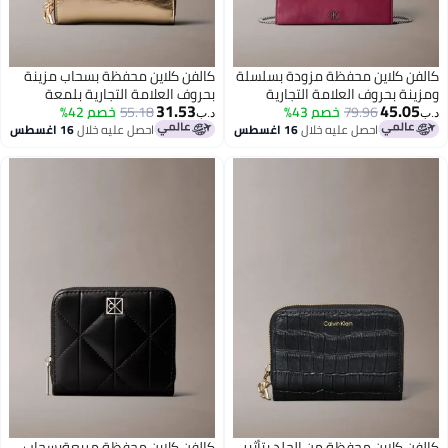
ة بسلسلة
كالفن كلاين محفظة بسحاب مزينة
جارية
بحروف العلامة التجارية بلمعة
31.53
معدنية
55.18
خصم 42%
د.ب‏
 اغسطس
احصل عليه خلال
16 اغسطس
لد بتأثير
كالفن كلاين محفظة مربعةبسحاب