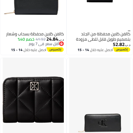
جلد
كالفن كلاين محفظة بسحاب وشعار
24.84
مزودة
41.92
خصم 40%
د.ب‏
أقل سعر في 7 يوم
أقل سعر في 7 يوم
14 - 15
احصل عليه خلال
14 - 15
2
اغسطس