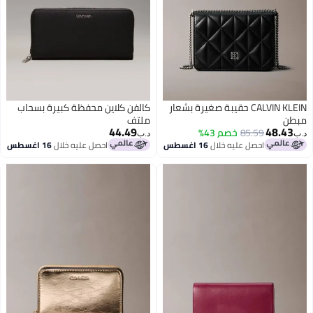
ة صغيرة بشعار
كالفن كلاين محفظة كبيرة بسحاب
ملتف
44.49
د.ب‏
 اغسطس
احصل عليه خلال
16 اغسطس