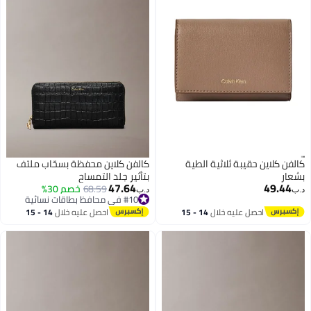
الطية
كالفن كلاين محفظة بسحّاب ملتف
بتأثير جلد التمساح
47.64
68.59
خصم 30%
د.ب‏
#10 في محافظ بطاقات نسائية
#10 في محافظ بطاقات نسائية
14 - 15
احصل عليه خلال
14 - 15
اغسطس