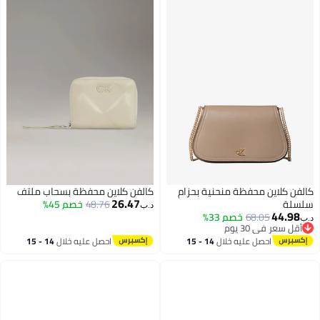
ة بحزام
كالفن كلاين محفظة بسحاب ملتف
26.47
48.76
خصم 45%
د.ب‏
14 - 15
احصل عليه خلال
14 - 15
اغسطس