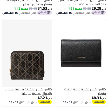
ب
بشعار بتصميم مبطن
31.53
55.18
خصم 42%
د.ب‏
 اغسطس
احصل عليه خلال
16 اغسطس
الطية
كالفن كلاين محفظة مربعة بسحاب
كاجوال بطبعة شاملة
47.21
د.ب‏
14 - 15
احصل عليه خلال
14 - 15
2
اغسطس