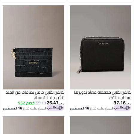
اغسطس
تدويرها
كالفن كلاين حامل بطاقات من الجلد
بتأثير جلد التمساح
26.47
55.18
خصم 52%
د.ب‏
 اغسطس
احصل عليه خلال
16 اغسطس