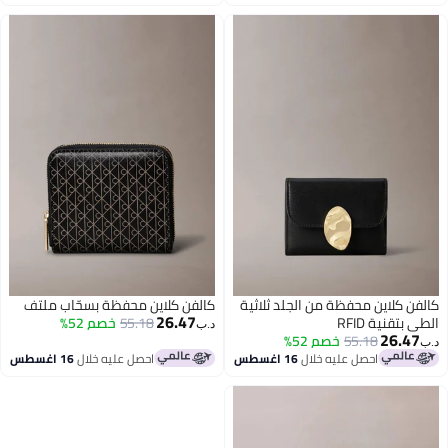
لد ثلاثية
كالفن كلاين محفظة بسحّاب ملتف
26.47
55.18
خصم 52%
د.ب‏
 اغسطس
احصل عليه خلال
16 اغسطس