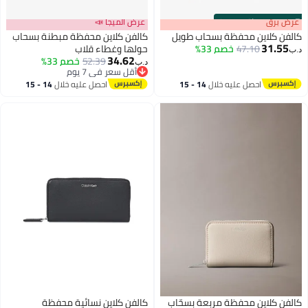
عرض الميجا 📣
ب طويل
كالفن كلاين محفظة مبطنة بسحاب
حولها وغطاء قلاب
34.62
52.39
خصم 33%
د.ب‏
2
أقل سعر في 7 يوم
أقل سعر في 7 يوم
14 - 15
احصل عليه خلال
14 - 15
اغسطس
ة بسحّاب
كالفن كلاين نسائية محفظة