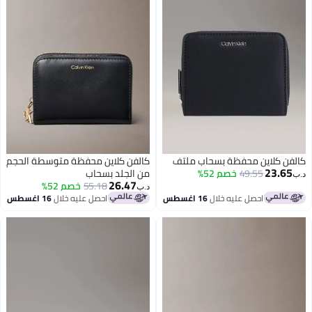
اب ملتف
كالفن كلاين محفظة متوسطة الحجم
من الجلد بسحاب
26.47
55.18
خصم 52%
د.ب‏
 اغسطس
احصل عليه خلال
16 اغسطس