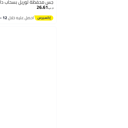
جس محفظة لوريل بسحاب دائري صغيرة ثنائية الطي
26.61
د.ب‏
احصل عليه خلال
12 - 13 اغسطس