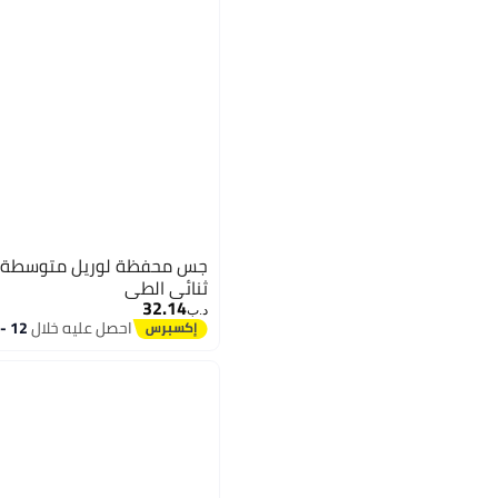
جس محفظة لور
ثنائي الطي
32.14
د.ب‏
احصل عليه خلال
12 - 13 اغسطس