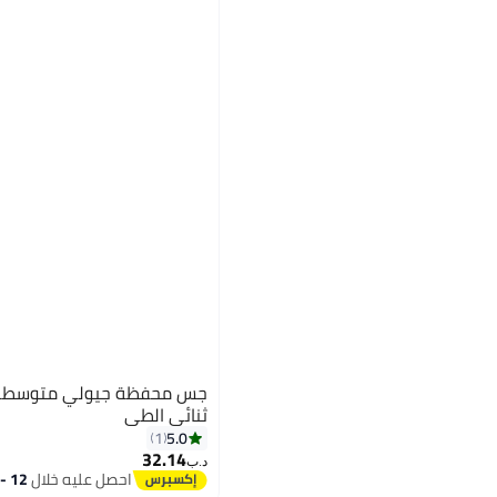
جس محفظة جيولي متوسطة 
ثنائي الطي
5.0
1
32.14
د.ب‏
احصل عليه خلال
12 - 13 اغسطس