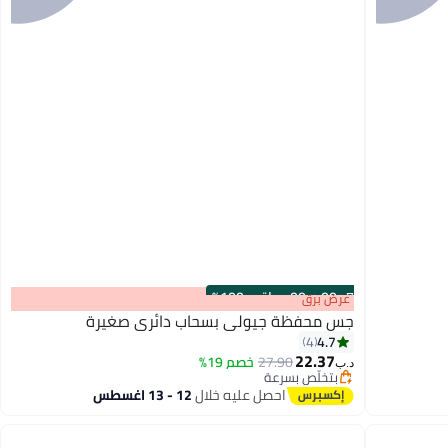
s
00
:
m
00
·
باقي 100%
عرض برق
جس محفظة جيولي بسحاب دائري صغيرة
4.7
4
22.37
27.90
خصم 19%
د.ب‏
2
بتخلّص بسرعة
بتخلّص بسرعة
احصل عليه خلال
12 - 13 اغسطس