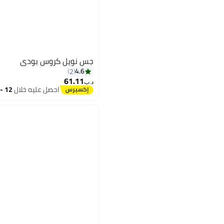
جس نويل كروس بودي
4.6
2
61.11
د.ب‏
احصل عليه خلال
12 - 13 اغسطس