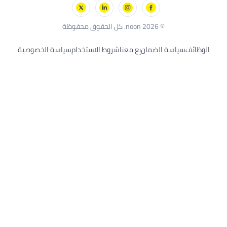
رز
د ديكر
© 2026 noon. كل الحقوق محفوظة
ئف
سياسة الضمان
بِع معنا
شروط الاستخدام
سياسة الخصوصية