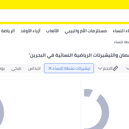
اء النساء
مستلزمات الأم والبيبي
الألعاب
أزياء الأولاد
الرياضة
طة للنساء
صان والتيشيرتات الرياضية النسائية في البحرين
"
الحجم
تيشيرتات نشطة للنساء
اديداس
نايكي
بوم