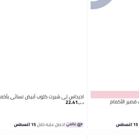
اديداس تي شيرت كلوب أبيض نسائي بأكما
قصير الأكمام
22.41
د.ب‏
احصل عليه خلال
15 اغسطس