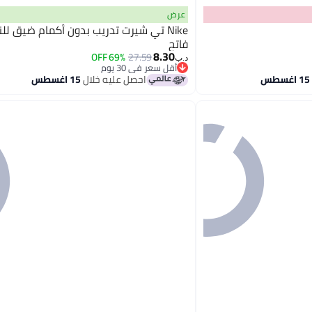
عرض
Nike تي شيرت تدريب بدون أكمام ضيق للن
فاتح
8.30
69% OFF
27.59
د.ب‏
أقل سعر في 30 يوم
أقل سعر في 30 يوم
احصل عليه خلال
15 اغسطس