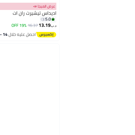
عرض الميجا 📣
اديداس تيشيرت ران ات
5.0
3
13.19
19% OFF
16.37
د.ب‏
احصل عليه خلال
14 - 15 اغسطس