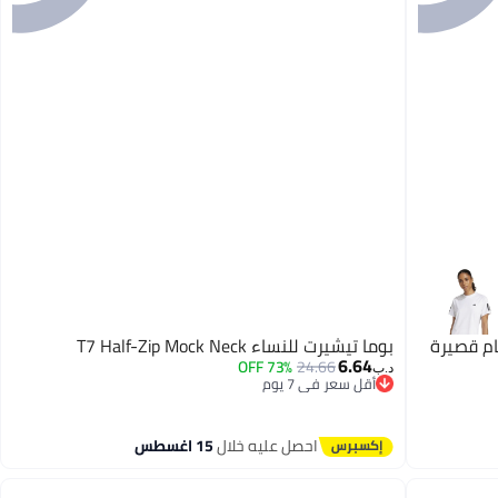
م قصيرة
بوما تيشيرت للنساء T7 Half-Zip Mock Neck
6.64
73% OFF
24.66
د.ب‏
أقل سعر في 7 يوم
أقل سعر في 7 يوم
احصل عليه خلال
15 اغسطس