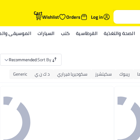
Cart
Wishlist
Orders
Log in
الصحة والتغذية
القرطاسية
كتب
السيارات
الموسيقى والمي
Recommended
:
Sort By
ا
ريبوك
سكيتشرز
سكوديريا فيراري
د ك ن ي
Generic