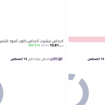
اديداس تيشيرت أديداس كلوب أسود للتنس
10.81
51% OFF
22.41
د.ب‏
احصل عليه خلال
15 اغسطس