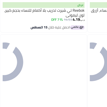
عرض
ساء، أزرق
Reebok تي شيرت تدريب بلا أكمام للنساء بحجم كبير،
لون ليموني
4.19
71% OFF
14.53
د.ب‏
احصل عليه خلال
15 اغسطس