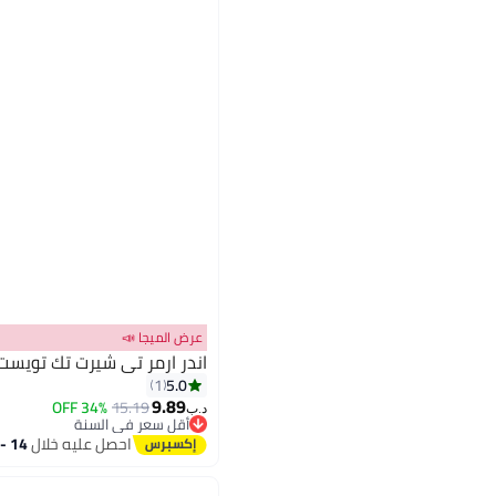
عرض الميجا 📣
اندر ارمر تي شيرت تك تويست 
5.0
1
9.89
34% OFF
15.19
د.ب‏
أقل سعر في السنة
أقل سعر في السنة
احصل عليه خلال
14 - 15 اغسطس