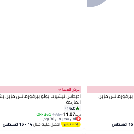
عرض الميجا 📣
بيرفورمانس مزين
اديداس تيشيرت بولو بيرفورمانس مزين بش
الماركة
5.0
1
11.07
36% OFF
17.54
د.ب‏
أقل سعر في 30 يوم
أقل سعر في 30 يوم
احصل عليه خلال
14 - 15 اغسطس