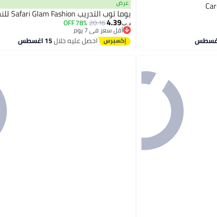
عرض
Car
بوما توب التدريب Safari Glam Fashion للنساء
4.39
78% OFF
20.16
د.ب‏
أقل سعر في 7 يوم
أقل سعر في 7 يوم
احصل عليه خلال
15 اغسطس