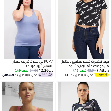
ا تيشيرت قصير مطبوع بالكامل
PUMA تي شيرت تدريب مبطن
مجموعة أمبليفايد أسود
للنساء، أزرق فولاذي
12.36
7.43
13.51
خصم 45%
24.66
خصم 49%
د.ب‏
احصل عليه خلال
12 - 13
احصل عليه خلال
14 اغسطس
اغسطس