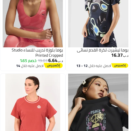
ا تيشيرت لكرة القدم نسائي
بوما بلوزة تدريب للنساء Studio
16.37
Printed Cropped
6.64
19.03
خصم 65%
د.ب‏
احصل عليه خلال
12 - 13
احصل عليه خلال
14
اغسطس
اغسطس