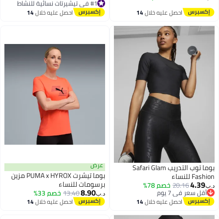
أقل سعر في 7 يوم
#1 في تيشيرتات نسائية للنشاط
احصل عليه خلال
14
احصل عليه خلال
14
اغسطس
اغسطس
عرض
بوما توب التدريب Safari Glam
بوما تيشرت PUMA x HYROX مزين
Fa للنساء
4.39
برسومات للنساء
20.16
خصم 78%
8.90
أقل سعر في 7 يوم
13.40
خصم 33%
د.ب‏
أقل سعر في 7 يوم
احصل عليه خلال
14
احصل عليه خلال
14
اغسطس
اغسطس