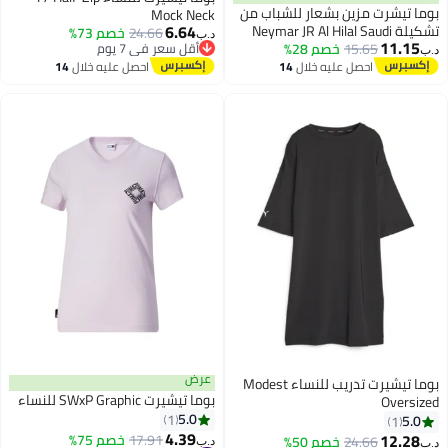
ا تيشرت مزين بشعار للشباب من
Mock Neck
6.64
تشكيلة Neymar JR Al Hilal Saudi
24.66
خصم 73%
د.ب‏
11.15
15.65
خصم 28%
أقل سعر في 7 يوم
أقل سعر في 7 يوم
احصل عليه خلال
14
احصل عليه خلال
14
اغسطس
اغسطس
عرض
بوما تيشيرت تدريب للنساء Modest
بوما تيشيرت SWxP Graphic للنساء
Oversi
5.0
1
5.0
1
4.39
12.28
#1 في تيشيرتات نسائية للنشاط
17.91
خصم 75%
24.66
خصم 50%
د.ب‏