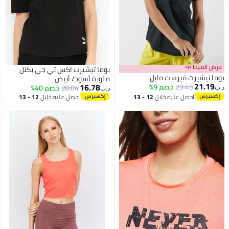
ض الميجا 📣
بوما تيشيرت اكس تي جي بكتل
ا تيشيرت فيرست مايل
ملونة أسود/ أبيض
21.19
16.78
23.43
خصم 9%
28.04
خصم 40%
د.ب‏
احصل عليه خلال
12 - 13
احصل عليه خلال
12 - 13
اغسطس
اغسطس