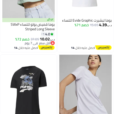
عرض
شيرت Evide Graphic للنساء
4.39
بوما قميص بولو للنساء SWxP
15.65
خصم 71%
Striped Long Sleeve
4.0
1
10.02
37.05
خصم 72%
د.ب‏
أقل سعر في 7 يوم
أقل سعر في 7 يوم
احصل عليه خلال
14
احصل عليه خلال
14
اغسطس
اغسطس