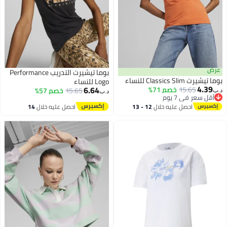
ض
بوما تيشيرت التدريب Performance
شيرت Classics Slim للنساء
Logo للنساء
4.39
6.64
15.65
خصم 71%
15.65
خصم 57%
د.ب‏
أقل سعر في 7 يوم
أقل سعر في 7 يوم
احصل عليه خلال
12 - 13
احصل عليه خلال
14
اغسطس
اغسطس