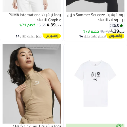
بوما تيشرت Summer Squeeze مزين
بوما تيشرت PUMA International
ومات للنساء
Graphic للنساء
4.39
15.65
خصم 71%
5.0
1
د.ب‏
4.39
16.78
خصم 73%
احصل عليه خلال
14
احصل عليه خلال
14
اغسطس
اغسطس
ض
بوما تيشيرت للنساء T7 Half-Zip