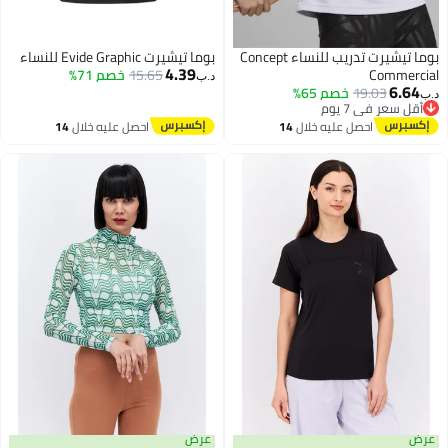
بوما تيشيرت تدريب للنساء Concept
بوما تيشيرت Evide Graphic للنساء
4.39
Commerc
15.65
خصم 71%
د.ب‏
6.64
19.03
خصم 65%
أقل سعر في 7 يوم
أقل سعر في 7 يوم
احصل عليه خلال
14
احصل عليه خلال
14
اغسطس
اغسطس
ض
عرض