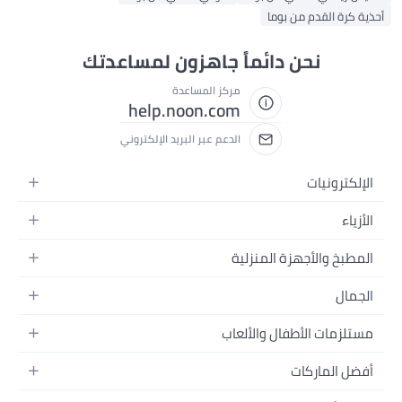
حذية كرة القدم من بوما
نحن دائماً جاهزون لمساعدتك
مركز المساعدة
help.noon.com
الدعم عبر البريد الإلكتروني
الإلكترونيات
الجوالات
الأزياء
التابلت
أزياء نسائية
المطبخ والأجهزة المنزلية
اللابتوبات
أزياء رجالية
الحمام
الأجهزة المنزلية
الجمال
أزياء البنات
ديكور البيت
الكاميرات
العطور
أزياء الأولاد
مستلزمات الأطفال والألعاب
المطبخ والسفرة
التلفزيونات
المكياج
الساعات
الحفاضات
أدوات وتحسين المنزل
السماعات
أفضل الماركات
العناية بالشعر
المجوهرات
وسائل تنقل الأطفال
المفارش
ألعاب القيمنق