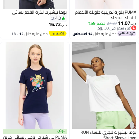
PUMA بلوزة تدريبية طويلة الأكمام
بوما تيشيرت لكرة القدم نسائي
ساء، سوداء
4.0
2
11.07
27.37
خصم 59%
16.72
د.ب‏
أقل سعر في 30 يوم
أقل سعر في 30 يوم
احصل عليه خلال
14 اغسطس
احصل عليه خلال
12 - 13
اغسطس
عرض
بوما تيشيرت للجري للنساء RUN
PUMA تي شيرت رياضي نسائي مزين
Short Sleeve L