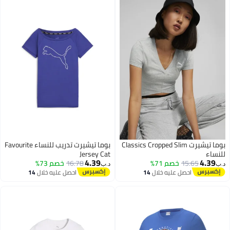
بوما تيشيرت Classics Cropped Slim
بوما تيشيرت تدريب للنساء Favourite
ساء
Jersey Cat
4.39
4.39
15.65
خصم 71%
16.78
خصم 73%
د.ب‏
احصل عليه خلال
14
احصل عليه خلال
14
اغسطس
اغسطس