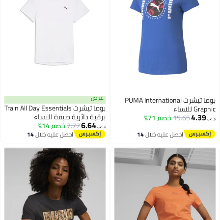
عرض
بوما تيشرت PUMA International
بوما تيشرت Train All Day Essentials
Gr للنساء
4.39
برقبة دائرية ضيقة للنساء
15.65
خصم 71%
6.64
7.77
خصم 14%
د.ب‏
احصل عليه خلال
14
احصل عليه خلال
14
اغسطس
اغسطس