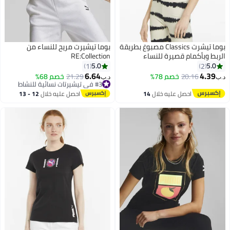
بوما تيشرت Classics مصبوغ بطريقة
بوما تيشيرت مريح للنساء من
بط وبأكمام قصيرة للنساء
RE:Collection
5.0
5.0
1
2
6.64
4.39
20.16
خصم 78%
#3 في تيشيرتات نسائية للنشاط
21.29
خصم 68%
د.ب‏
بتخلّص بسرعة
#3 في تيشيرتات نسائية للنشاط
احصل عليه خلال
14
احصل عليه خلال
12 - 13
اغسطس
اغسطس