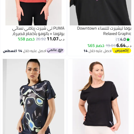
بوما تيشيرت للنساء Downtown
PUMA تي شيرت رياضي نسائي
Relaxed Grap
بولوما × بالومو بأكمام قصيرة،
11.07
خارجي، أحمر
26.92
خصم 58%
4.0
1
د.ب‏
6.64
19.03
خصم 65%
احصل عليه خلال
14
احصل عليه خلال
14 اغسطس
اغسطس