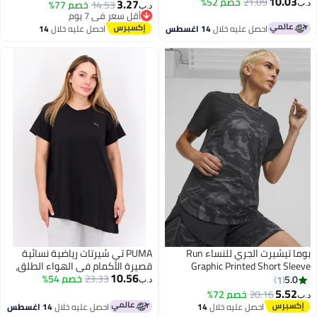
10.03
خي
21.09
خصم 52%
3.27
14.53
خصم 77%
د.ب‏
أقل سعر في 7 يوم
أقل سعر في 7 يوم
احصل عليه خلال
14 اغسطس
احصل عليه خلال
14
اغسطس
بوما تيشيرت الجري للنساء Run
PUMA تي شيرتات رياضية نسائية
Graphic Printed Short Sle
قصيرة الأكمام في الهواء الطلق،
10.56
سوداء
23.33
خصم 54%
5.0
1
د.ب‏
5.52
20.16
خصم 72%
احصل عليه خلال
14
احصل عليه خلال
14 اغسطس