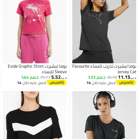
بوما تيشيرت تدريب للنساء Favourite
بوما تيشيرت Evide Graphic Short
Jersey 
Sleeve للنساء
5.52
11.15
16.78
خصم 33%
15.77
خصم 64%
د.ب‏
احصل عليه خلال
14
احصل عليه خلال
14
اغسطس
اغسطس