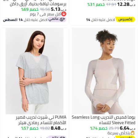
12.28
برسومات لياقة بدنية، أزرق داكن
17.91
خصم 31%
5.13
16.56
خصم 69%
د.ب‏
أقل سعر في 7 يوم
أقل سعر في 7 يوم
احصل عليه خلال
14
احصل عليه خلال
14 اغسطس
اغسطس
بوما قميص التدريب Seamless Long
PUMA تي شيرت تدريب قصير
Sleeve Fi للنساء
الأكمام للنساء، رمادي هيثر
8.48
6.64
25.79
خصم 74%
19.82
خصم 57%
د.ب‏
بتخلّص بسرعة
بتخلّص بسرعة