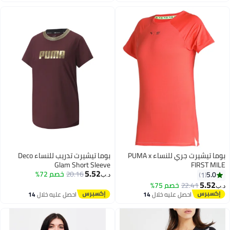
اغسطس
بوما تيشيرت جري للنساء PUMA x
بوما تيشيرت تدريب للنساء Deco
Glam Short Sleeve
FIRST M
5.52
20.16
خصم 72%
5.0
1
د.ب‏
5.52
22.41
خصم 75%
احصل عليه خلال
14
احصل عليه خلال
14
اغسطس
اغسطس