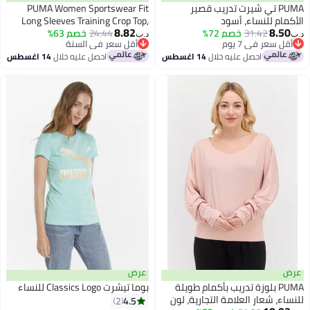
PUMA تي شيرت تدريب قصير
PUMA Women Sportswear Fit
كمام للنساء، أسود
Long Sleeves Training Crop Top,
8.82
8.50
31.42
خصم 72%
White
24.44
خصم 63%
د.ب‏
أقل سعر في 7 يوم
أقل سعر في السنة
أقل سعر في 7 يوم
أقل سعر في السنة
احصل عليه خلال
14 اغسطس
احصل عليه خلال
14 اغسطس
ض
عرض
PUMA بلوزة تدريب بأكمام طويلة
بوما تيشرت Classics Logo للنساء
ساء، شعار العلامة التجارية، لون
4.5
2