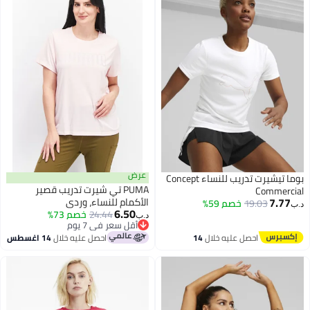
عرض
بوما تيشيرت تدريب للنساء Concept
PUMA تي شيرت تدريب قصير
Commerc
7.77
الأكمام للنساء، وردي
19.03
خصم 59%
6.50
24.44
خصم 73%
د.ب‏
أقل سعر في 7 يوم
أقل سعر في 7 يوم
احصل عليه خلال
14
احصل عليه خلال
14 اغسطس
اغسطس