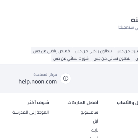
نه
لتي ستعجبك!
يرت من جس
بنطلون رياضي من جس
قميص رياضي من جس
س
بنطلون نسائي من جس
شورت نسائي من جس
مركز المساعدة
help.noon.com
 والألعاب
أفضل الماركات
شوف أكثر
سامسونج
العودة إلى المدرسة
أبل
نايك