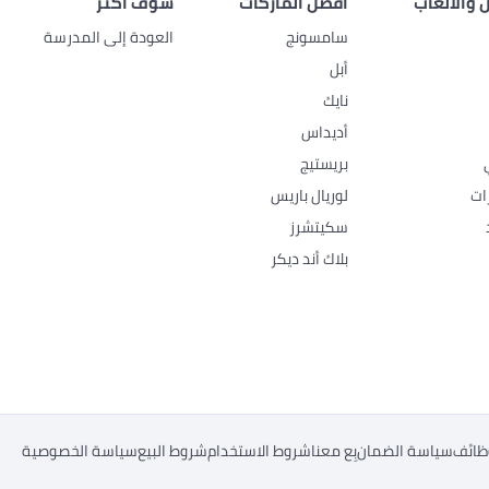
 والألعاب
أفضل الماركات
شوف أكثر
سامسونج
العودة إلى المدرسة
أبل
نايك
أديداس
بريستيج
ات
لوريال باريس
سكيتشرز
بلاك أند ديكر
ظائف
سياسة الضمان
بِع معنا
شروط الاستخدام
شروط البيع
سياسة الخصوصية