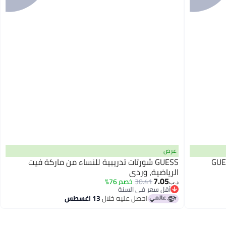
عرض
GUE
GUESS شورتات تدريبية للنساء من ماركة فيت
الرياضية، وردي
7.05
30.41
خصم 76%
د.ب‏
أقل سعر في السنة
أقل سعر في السنة
احصل عليه خلال
13 اغسطس