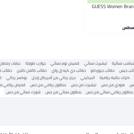
GUESS Women Brand 
باشب نسائية
تيشيرت نسائي
قميص نوم نسائي
جوارب طويلة
عبايات رمضان
ائب جيس
حقائب جيوردانو
حقائب دي كيه إن واي
حقائب كالفن كلاين
حقائب ت
كنزات بناتية رياضية
البيكيني
جينز رجالي من أمريكان إيجل
بوكسر رجالي
ق
جس
هودي من جس
تيشيرت من جس
بنطلون رياضي من جس
قميص رياضي م
بنطلون رياضي نسائي من جس
بنطلون نسائي من جس
شورت نسائي من جس