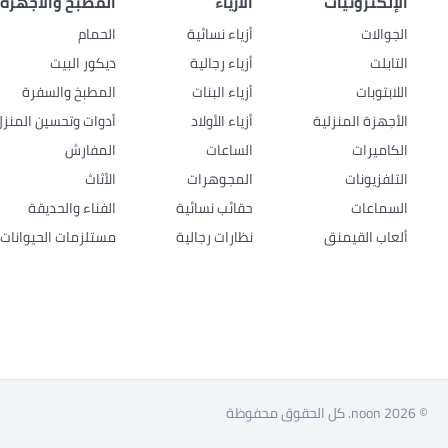
الإلكترونيات
الأزياء
المطبخ والأجهزة 
الجوالات
أزياء نسائية
الحمام
التابلت
أزياء رجالية
ديكور البيت
اللابتوبات
أزياء البنات
المطبخ والسفرة
الأجهزة المنزلية
أزياء الأولاد
أدوات وتحسين المنزل
الكاميرات
الساعات
المفارش
التلفزيونات
المجوهرات
الأثاث
السماعات
حقائب نسائية
الفناء والحديقة
ألعاب القيمنق
نظارات رجالية
مستلزمات الحيوانات ا
© 2026 noon. كل الحقوق محفوظة