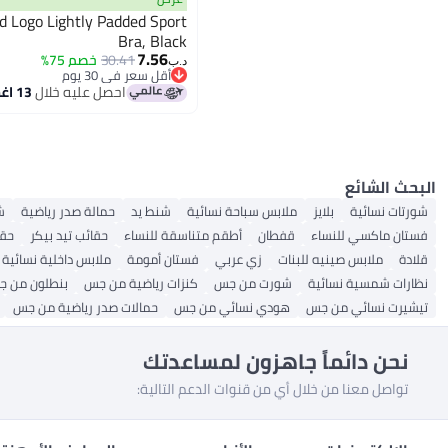
Logo Lightly Padded Sport
Bra, Black
7.56
30.41
خصم 75%
د.ب‏
أقل سعر في 30 يوم
أقل سعر في 30 يوم
احصل عليه خلال
13 اغسطس
البحث الشائع
شورتات نسائية
بلايز
ملابس سباحة نسائية
شنط يد
حمالة صدر رياضية
ش
فستان ماكسي للنساء
قفطان
أطقم متناسقة للنساء
حقائب تيد بيكر
حق
قلادة
ملابس صينيه للبنات
زي عربي
فستان أمومة
ملابس داخلية نسائية
نظارات شمسية نسائية
شورت من جس
كنزات رياضية من جس
بنطلون من 
تيشيرت نسائي من جس
هودي نسائي من جس
حمالات صدر رياضية من جس
نحن دائماً جاهزون لمساعدتك
تواصل معنا من خلال أي من قنوات الدعم التالية: