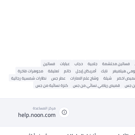
فساتين محتشمة
جلابية
حجاب
عبايات
فساتين
ومي هيلفيغر
نايك
أمريكان إيجل
خاتم
تعليقة
مجوهرات فاخرة
ميص اخضر
شيلة
وشاح علم الامارات
عطر جس
نظارات شمسية رجالية
ن جس
قميص رياضي نسائي من جس
كنزة نسائية من جس
مركز المساعدة
help.noon.com