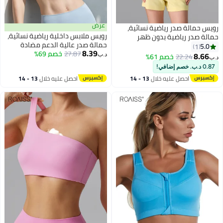
عرض
الة صدر رياضية نسائية،
رويس ملابس داخلية رياضية نسائية،
صدر رياضية بدون ظهر
حمالة صدر عالية الدعم مضادة
للبكتيريا بملمس طبيعي
1
8.39
27.87
خصم 69%
للصدمات بسحاب أمامي، حمالة صدر
 حمالة صدر رياضية عالية
8
22.24
خصم 61%
د.ب‏
لياقة بدنية بدون أسلاك بأشرطة
 لامتصاص الصدمات لليوجا
مزدوجة، قماش مقاوم للعفن مع
بحزامين، لون أصفر
احصل عليه خلال
13 - 14
احصل عليه خلال
13 - 14
أكواب مدمجة، ضرورية لليوجا
اغسطس
اغسطس
والجري، لون أسود