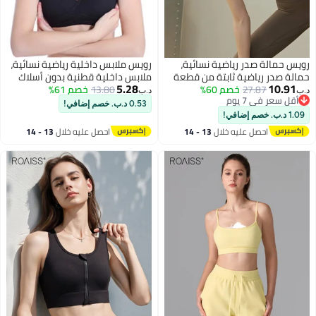
الة صدر رياضية نسائية،
رويس ملابس داخلية رياضية نسائية،
در رياضية ثابتة من قطعة
ملابس داخلية قطنية بدون أسلاك
5.28
10
27.87
خصم 60%
مضادة للترهل، بدون أسلاك،
13.80
خصم 61%
بحزام مزدوج، مناسبة للحمل
د.ب‏
ر في 7 يوم
لممارسة تمارين اليوجا.
والرضاعة، ملابس نوم للتجمعات
0.53 د.ب. خصم إضافي!
ر في 7 يوم
در داعمة لتدريبات البيلاتس
ومقاومة للانتشار، حمالة صدر يوغا
ات كتف، لون أصفر.
خفيفة الوزن للنساء، لون أسود
احصل عليه خلال
13 - 14
احصل عليه خلال
13 - 14
اغسطس
اغسطس