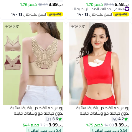
 حمالة صدر رياضية عالية
قابلة للتنفس لممارسة اليوجا
3.89
6
22.24
خصم 70%
16.61
خصم 76%
د.ب‏
 لامتصاص الصدمات لليوجا
والجري، حمالة صدر شبكية مجوفة
#24 في حمالات الصدر الرياضية النسائية
بحزامين، وردية اللون
#24 في حمالات الصدر الرياضية النسائية
قابلة للتنفس
احصل عليه خلال
13 - 14
احصل عليه خلال
13 - 14
اغسطس
اغسطس
الة صدر رياضية نسائية
رويس حمالة صدر رياضية نسائية
اطة مع وسادات قابلة
بدون خياطة مع وسادات قابلة
، حمالات صدر تدريب لاسلكية
للإزالة، حمالات صدر بدون أسلاك
3.6
31
48
، ملابس داخلية قابلة
بتصميم فراشة من الدانتيل، ملابس
3.99
3
14.08
خصم 75%
7.21
خصم 44%
د.ب‏
 ومناسبة للبشرة مع مرونة
داخلية قابلة للتنفس ومناسبة
0.4 د.ب. خصم إضافي!