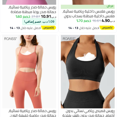
رويس حمالة صدر رياضية نسائية،
ابس داخلية رياضية نسائية،
حمالة صدر يوغا مبطنة مضادة
10.91
داخلية مبطنة بسحاب بدون
27.87
خصم 60%
للاهتزاز، حمالة صدر رياضية بدون
د.ب‏
4
16.61
خصم 70%
مزدوجة، تمتص الصدمات
ظهر للجري، بلوزة خفيفة الوزن من
1.09 د.ب. خصم إضافي!
ليوغا واللياقة البدنية،
النايلون بلون واحد للنساء، وردي
احصل عليه خلال
13 - 14
احصل عليه خلال
13 - 14
اخلية بدون درزات بتصميم
اغسطس
اغسطس
يل، لون أزرق
ميص رياضي نسائي بدون
رويس حمالة صدر رياضية نسائية،
حمالة صدر بدون ظهر بفتحة
حمالة صدر رياضية خفيفة الوزن