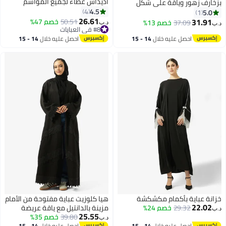
اديداس غطاء لجميع المواسم
بزخارف زهور وياقة على شكل
4.5
4
5.0
1
26.61
31.91
50.51
خصم 47%
37.09
خصم 13%
د.ب‏
د.ب‏
4
#8 في العبايات
#8 في العبايات
احصل عليه خلال
14 - 15
احصل عليه خلال
14 - 15
اغسطس
اغسطس
خزانة عباية بأكمام مكشكشة
هيا كلوزيت عباية مفتوحة من الأمام
22.02
29.32
خصم 24%
مزينة بالدانتيل مع ياقة عريضة
د.ب‏
25.55
39.80
خصم 35%
د.ب‏
احصل عليه خلال
14 - 15
احصل عليه خلال
14 - 15