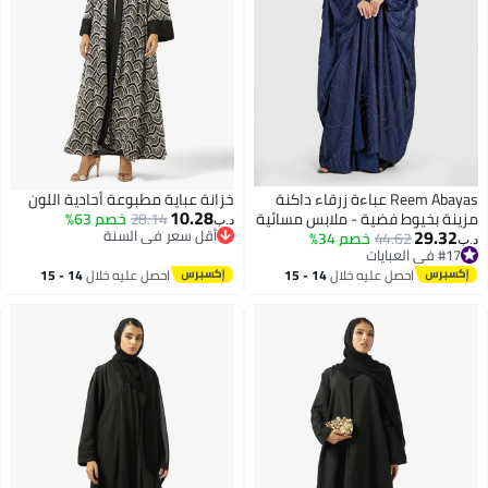
Reem Abayas عباءة زرقاء داكنة
خزانة عباية مطبوعة أحادية اللون
10.28
مزينة بخيوط فضية - ملابس مسائية
28.14
خصم 63%
د.ب‏
29.32
أقل سعر في السنة
فاخرة محتشمة
44.62
خصم 34%
د.ب‏
أقل سعر في السنة
#17 في العبايات
#17 في العبايات
احصل عليه خلال
14 - 15
احصل عليه خلال
14 - 15
اغسطس
اغسطس