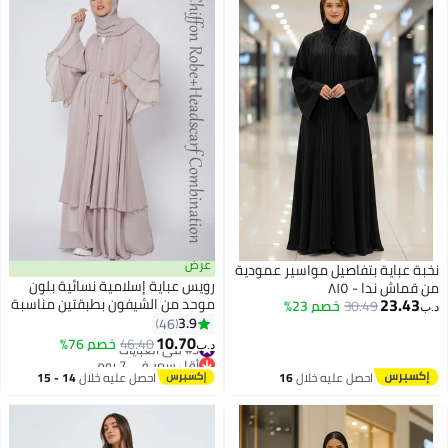
عرض
نخبة عباية بتفاصيل مواسير عمودية
رويس عباية إسلامية نسائية بلون
من قماش ندا - ٨١٥
23.43
موحد من الشيفون بطبقتين مناسبة
30.49
خصم 23%
د.ب‏
للارتداء اليومي والتنقلات
3.9
46
والمناسبات الرسمية، مع رداء
10.70
#3 في العبايات
46.40
خصم 76%
د.ب‏
كارديجان وحزام بإبزيم من نفس اللون
أقل سعر في 7 يوم
#3 في العبايات
باللون الكاكي (باستثناء الفستان
احصل عليه خلال
16
احصل عليه خلال
14 - 15
والحجاب المتناسقين).
اغسطس
اغسطس