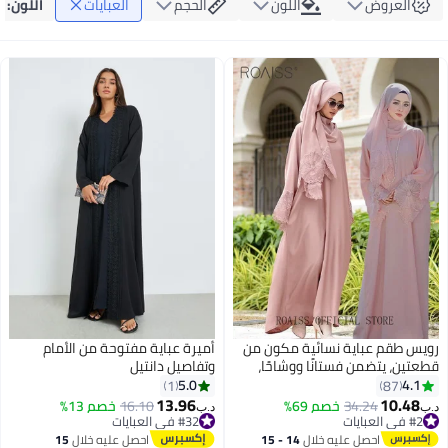
العروض
اللون
الحجم
العبايات
اللون
:
أ
رويس طقم عباية نسائية مكون من
أميرة عباية مفتوحة من الأمام
قطعتين، يتضمن فستانًا ووشاحًا،
وتفاصيل دانتيل
بلون وردي سادة، مطرز بالدانتيل
5.0
4.1
1
87
الزهري، بأكمام طويلة، مناسب
13.96
10.48
34.24
خصم 69%
16.10
خصم 13%
د.ب‏
د.ب‏
لفصلي الربيع والصيف، وعيد الفطر،
#2 في العبايات
#32 في العبايات
#2 في العبايات
وعيد الأضحى المبارك
#32 في العبايات
احصل عليه خلال
14 - 15
احصل عليه خلال
15