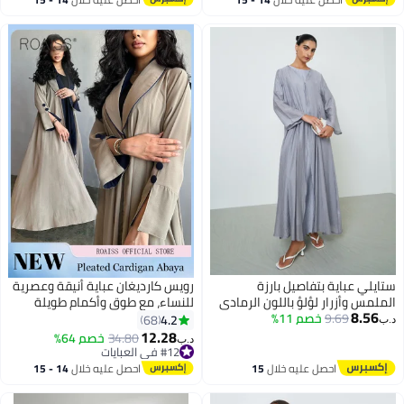
اغسطس
اغسطس
ستايلي عباية بتفاصيل بارزة
رويس كارديغان عباية أنيقة وعصرية
الملمس وأزرار لؤلؤ باللون الرمادي
للنساء، مع طوق وأكمام طويلة
8.56
9.69
خصم 11%
وطيات من الخلف، معطف كارديغان
4.2
68
د.ب‏
للمسلمات، معطف تنورة طويل
12.28
34.80
خصم 64%
د.ب‏
للمناسبات الرسمية والتنقلات
#12 في العبايات
#12 في العبايات
اليومية للنساء
احصل عليه خلال
15
احصل عليه خلال
14 - 15
اغسطس
اغسطس