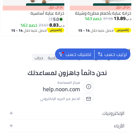
s
00
:
m
عرض برق
00
·
باقي 100%
s
00
:
m
عرض برق
00
·
باقي 100%
خزانة عباية بأكمام مطرزة وشيلة
خزانة عباية أساسية
13.89
37.56
خصم 63%
5.0
1
د.ب‏
8.83
23.67
خصم 62%
د.ب‏
احصل عليه خلال
14 - 15
احصل عليه خلال
14 - 15
اغسطس
اغسطس
البحث الشائع
ترتيب حسب
تصنيف حسب
فستان داخلي تقليدي
فساتين محتشمة
جلابية
حجاب
نحن دائماً جاهزون لمساعدتك
مركز المساعدة
help.noon.com
الدعم عبر البريد الإلكتروني
الإلكترونيات
الجوالات
الأزياء
التابلت