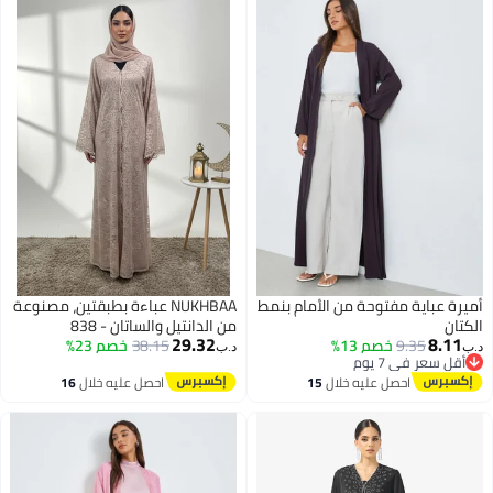
أميرة عباية مفتوحة من الأمام بنمط
NUKHBAA عباءة بطبقتين، مصنوعة
الكتان
من الدانتيل والساتان - 838
29.32
8.11
9.35
خصم 13%
38.15
خصم 23%
د.ب‏
د.ب‏
أقل سعر في 7 يوم
أقل سعر في 7 يوم
احصل عليه خلال
15
احصل عليه خلال
16
اغسطس
اغسطس