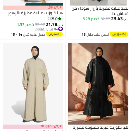
s
00
:
m
عرض برق
00
·
باقي 100%
نخبة عباية عصرية بأزرار سوداء من
هيا كلوزيت عباءة مطرزة بالزهور
قماش ندا
23.43
5.0
32.85
خصم 28%
1
د.ب‏
21.78
32.97
خصم 33%
د.ب‏
#4 في العبايات
#4 في العبايات
احصل عليه خلال
16
احصل عليه خلال
14 - 15
اغسطس
اغسطس
عرض الميجا 📣
هيا كلوزيت عباية مفتوحة مطرزة