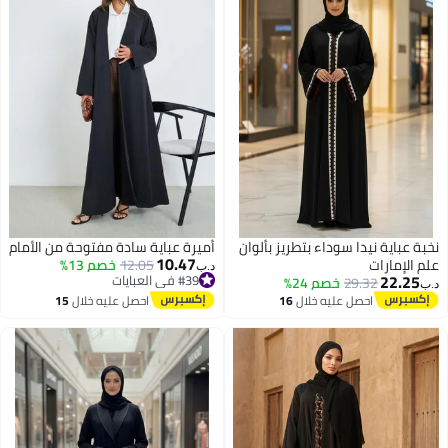
نخبة عباية نيدا سوداء بتطريز بألوان
أميرة عباية سادة مفتوحة من الأمام
10.47
علم الإمارات
12.05
خصم 13%
د.ب‏
22.25
#39 في العبايات
29.32
خصم 24%
د.ب‏
#39 في العبايات
احصل عليه خلال
16
احصل عليه خلال
15
اغسطس
اغسطس