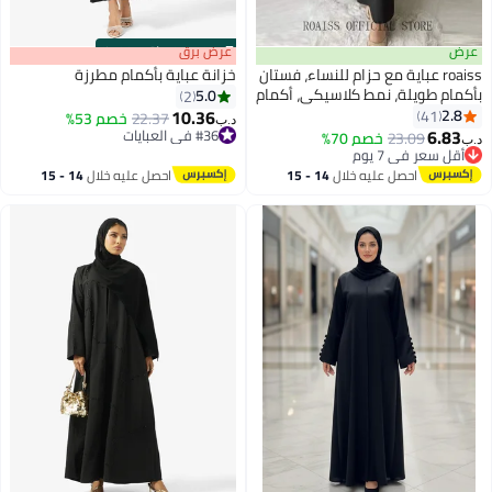
عرض
s
00
:
m
عرض برق
00
·
باقي 100%
roaiss عباية مع حزام للنساء، فستان
خزانة عباية بأكمام مطرزة
بأكمام طويلة، نمط كلاسيكي، أكمام
5.0
2
واسعة، رقبة دائرية، فستان أنيق
10.36
2.8
41
22.37
خصم 53%
د.ب‏
كاجوال للارتداء اليومي
6.83
#36 في العبايات
23.09
خصم 70%
د.ب‏
#36 في العبايات
أقل سعر في 7 يوم
أقل سعر في 7 يوم
احصل عليه خلال
14 - 15
احصل عليه خلال
14 - 15
اغسطس
اغسطس