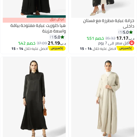
s
00
:
m
عرض برق
00
·
باقي 100%
خزانة عباية مطرزة مع فستان
هيا كلوزيت عباية مفتوحة بياقة
داخلي
واسعة مزينة
5.0
1
5.0
1
17.17
35.32
خصم 51%
د.ب‏
21.19
أقل سعر في 7 يوم
37.09
خصم 42%
د.ب‏
أقل سعر في 7 يوم
احصل عليه خلال
14 - 15
احصل عليه خلال
14 - 15
اغسطس
اغسطس