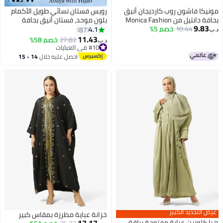
مونيكا فاشون روب كارديجان أنيق
رويس فستان نسائي طويل الأكمام
بحافة دانتيل من Monica Fashion
بلون موحد، فستان أنيق بحافة
9.83
10.44
خصم 5%
مع وشاح رأس - مجموعة ربيع 2026
واسعة متدفقة وخصر عالٍ، مناسب
4.1
87
د.ب‏
للإطلالات الكاجوال والمناسبات
11.43
27.82
خصم 58%
د.ب‏
الخاصة، لون أحمر فاتح وأخضر فاتح
#10 في العبايات
#10 في العبايات
احصل عليه خلال
14 - 15
اغسطس
عرض التجديد الكبير
خزانة عباية مطرزة بمقاس كبير
17.17
هيا كلوزيت عباية مفتوحة بياقة