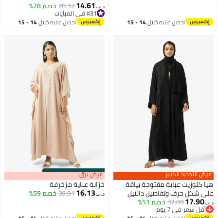
9
أنيقة الشرق الأوسط العربية مأدبة
14.61
20.32
خصم 28%
د.ب‏
حفل زفاف فستان نسائي ملابس
#31 في العبايات
#31 في العبايات
المهرجانات
احصل عليه خلال
14 - 15
احصل عليه خلال
14 - 15
اغسطس
اغسطس
عرض التجديد الكبير
s
00
:
m
عرض برق
00
·
باقي 100%
هيا كلوزيت عباية مفتوحة بياقة
خزانة عباية مزخرفة
16.13
على شكل حرف وتفاصيل دانتيل
39.91
خصم 59%
د.ب‏
17.90
وطيات
37.09
خصم 51%
د.ب‏
أقل سعر في 7 يوم
أقل سعر في 7 يوم