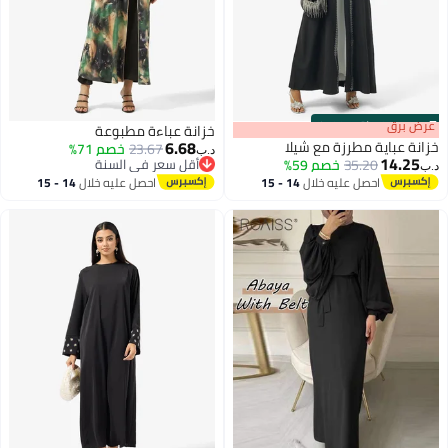
s
00
:
m
عرض برق
00
·
باقي 100%
خزانة عباءة مطبوعة
6.68
خزانة عباية مطرزة مع شيلا
23.67
خصم 71%
د.ب‏
14.25
35.20
خصم 59%
أقل سعر في السنة
د.ب‏
أقل سعر في السنة
احصل عليه خلال
14 - 15
احصل عليه خلال
14 - 15
اغسطس
اغسطس