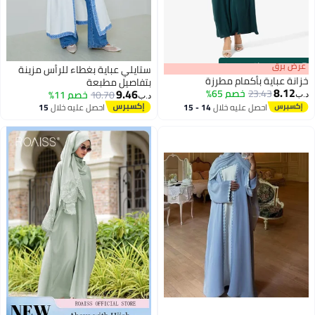
s
00
:
m
عرض برق
00
·
باقي 100%
ستايلي عباية بغطاء للرأس مزينة
خزانة عباية بأكمام مطرزة
بتفاصيل مطبعة
8.12
9.46
23.43
خصم 65%
10.70
خصم 11%
د.ب‏
د.ب‏
احصل عليه خلال
14 - 15
احصل عليه خلال
15
اغسطس
اغسطس