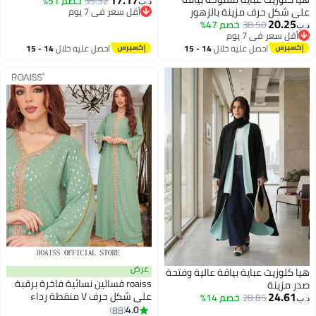
35.32
خصم 51%
د.ب‏
على شكل حرف مزينة بالزهور
أقل سعر في 7 يوم
20.25
أقل سعر في 7 يوم
38.50
خصم 47%
د.ب‏
أقل سعر في 7 يوم
أقل سعر في 7 يوم
احصل عليه خلال
14 - 15
احصل عليه خلال
14 - 15
اغسطس
اغسطس
عرض
هيا كلوزيت عباية بياقة عالية وفتحة
roaiss فساتين نسائية فاخرة برقبة
صدر مزينة
24.61
على شكل حرف V منقطة رداء
28.85
خصم 14%
د.ب‏
ماكسي أنماط حصرية عباية عصرية
4.0
88