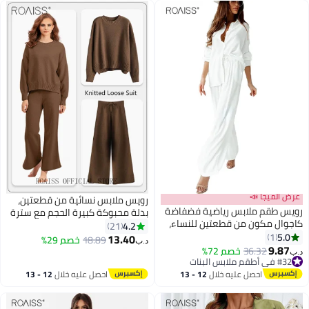
عرض الميجا 📣
رويس ملابس نسائية من قطعتين،
رويس طقم ملابس رياضية فضفاضة
بدلة محبوكة كبيرة الحجم مع سترة
كاجوال مكون من قطعتين للنساء،
بولوفر وسروال واسع الساقين، طقم
4.2
21
قميص بأكمام طويلة وبنطلون واسع
5.0
1
مريح للسيدات، مناسب للارتداء
13.40
18.89
خصم 29%
د.ب‏
الساق، بدلة أنيقة مع جيوب باللون
9.87
اليومي أو في المنزل أو في أي
36.32
خصم 72%
د.ب‏
الأبيض للسيدات
#32 في أطقم ملابس البنات
مناسبة غير رسمية
#32 في أطقم ملابس البنات
احصل عليه خلال
12 - 13
احصل عليه خلال
12 - 13
اغسطس
اغسطس