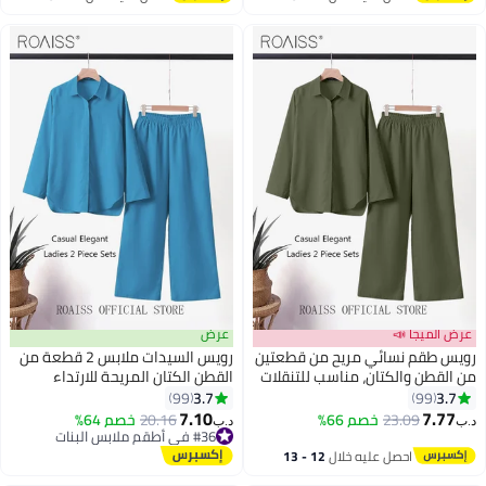
بدلة بيضاء للعطلات والتنقل
اغسطس
اغسطس
عرض الميجا 📣
عرض
رويس طقم نسائي مريح من قطعتين
رويس السيدات ملابس 2 قطعة من
من القطن والكتان، مناسب للتنقلات
القطن الكتان المريحة للارتداء
اليومية، قميص بأكمام طويلة
اليومي - قميص وبنطال واسع
3.7
3.7
99
99
وبنطال واسع الساقين بتصميم
الساقين بتصميم بسيط وتناسب
7.10
7.77
23.09
خصم 66%
20.16
خصم 64%
د.ب‏
د.ب‏
فضفاض بسيط، طقم قميص بلون
فضفاض للترفيه، وحرية الحركة.
#36 في أطقم ملابس البنات
موحد، أخضر
#36 في أطقم ملابس البنات
احصل عليه خلال
12 - 13
اغسطس