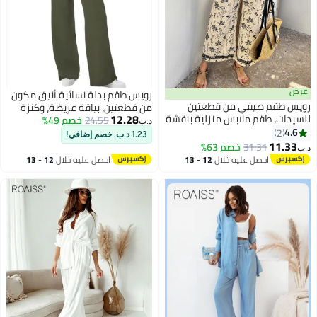
عرض
رويس طقم بدلة نسائية أنيق مكون
رويس طقم صيفي من قطعتين
من قطعتين، بياقة عريضة، وكنزة
12.28
للسيدات، طقم ملابس منزلية بنقشة
24.55
خصم 49%
بأكمام طويلة وسحاب، وبنطال واسع
د.ب‏
زهور يتألف من بلوزة بدون أكمام
4.6
2
الساقين برباط، مناسب للارتداء
1.23 د.ب. خصم إضافي!
برقبة على شكل V وبنطال بخصر
11.33
اليومي المريح، والعمل، والرياضة،
31.31
خصم 63%
د.ب‏
مطاطي، طقم أنيق على الطراز
باللون الأخضر العسكري.
احصل عليه خلال
12 - 13
احصل عليه خلال
12 - 13
القديم يتألف من سترة و بنطال واسع
اغسطس
اغسطس
للسيدات، مثالي للارتداء اليومي