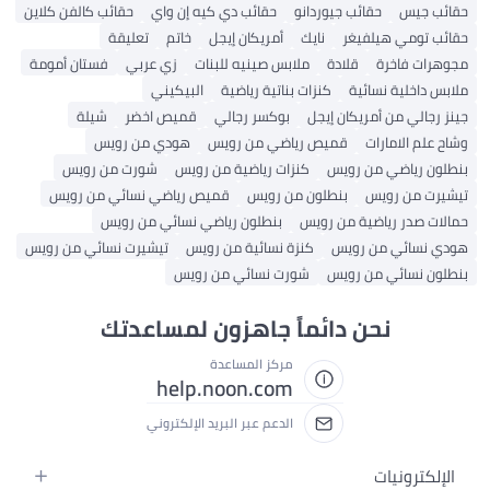
حقائب جيس
حقائب جيوردانو
حقائب دي كيه إن واي
حقائب كالفن كلاين
حقائب تومي هيلفيغر
نايك
أمريكان إيجل
خاتم
تعليقة
مجوهرات فاخرة
قلادة
ملابس صينيه للبنات
زي عربي
فستان أمومة
ملابس داخلية نسائية
كنزات بناتية رياضية
البيكيني
جينز رجالي من أمريكان إيجل
بوكسر رجالي
قميص اخضر
شيلة
وشاح علم الامارات
قميص رياضي من رويس
هودي من رويس
بنطلون رياضي من رويس
كنزات رياضية من رويس
شورت من رويس
تيشيرت من رويس
بنطلون من رويس
قميص رياضي نسائي من رويس
حمالات صدر رياضية من رويس
بنطلون رياضي نسائي من رويس
هودي نسائي من رويس
كنزة نسائية من رويس
تيشيرت نسائي من رويس
بنطلون نسائي من رويس
شورت نسائي من رويس
نحن دائماً جاهزون لمساعدتك
مركز المساعدة
help.noon.com
الدعم عبر البريد الإلكتروني
الإلكترونيات