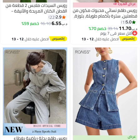
عرض الميجا 📣
رويس السيدات ملابس 2 قطعة من
رويس طقم نسائي محبوك مكون من
القطن الكتان المريحة والأنيقة -
قطعتين، سترة بأكمام طويلة، بلوزة،
قميص قصير الأكمام وبنطال واسع
2.9
22
بنطلون واسع الساق، بدلة رياضية،
5.0
1
الساقين مع حزام للاستخدام اليومي
6.55
16.10
خصم 59%
د.ب‏
طقم صالة، رقبة دائرية، غير منتظم،
11.70
والترفيه، بتصميم فضفاض بسيط.
39.14
خصم 70%
د.ب‏
حواف سوداء، طقم صغير من
أقل سعر في 7 يوم
أقل سعر في 7 يوم
قطعتين للسيدات، لون مشمشي
احصل عليه خلال
12 - 13
احصل عليه خلال
12 - 13
اغسطس
اغسطس
عرض
رويس طقم بدلة رياضية بغطاء