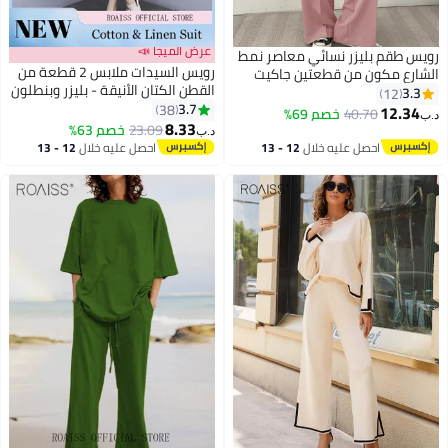
عرض الميجا 📣
رويس طقم بليزر نسائي معاصر نمط
رويس السيدات ملابس 2 قطعة من
الشارع مكون من قطعتين جاكيت
القطن الكتان الأنيقة - بليزر وبنطلون
بليزر كبير الحجم وبنطلون متناسق
3.3
12
مقصوص مع تصميم جيوب كبيرة
3.7
لربيع الخريف ملابس غير رسمية
38
12.34
40.70
خصم 69%
د.ب‏
وحزام للاستخدام اليومي والترفيه،
8.33
متعددة الاستخدامات وردي
23.09
خصم 63%
د.ب‏
بتصميم فضفاض بسيط.
احصل عليه خلال
12 - 13
احصل عليه خلال
12 - 13
اغسطس
اغسطس