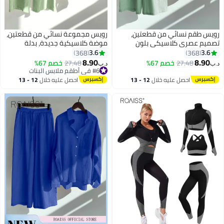
رويس طقم نسائي من قطعتين،
رويس مجموعة نسائي من قطعتين،
تصميم عصري كلاسيكي بلون
موضة كلاسيكية جديدة، بدلة
موحد، قميص من القطن والكتان،
قميص من قطني كتاني بلون
3.6
3.6
368
368
مناسب لفصلي الربيع والصيف،
صافي، ملابس صيف وربيع للمقاسات
8.90
8.90
27.48
خصم 67%
27.48
خصم 67%
د.ب‏
د.ب‏
بمقاسات كبيرة. قميص بأكمام
الكبيرة للنساء، قميص بأكمام
#6 في أطقم ملابس البنات
طويلة وياقة عريضة، وبنطال
#6 في أطقم ملابس البنات
طويلة وطية صدر قابلة للتنفس
احصل عليه خلال
12 - 13
احصل عليه خلال
12 - 13
فضفاض بلون أزرق مخضر.
ومنعشة، بنطلون فضفاض
اغسطس
اغسطس