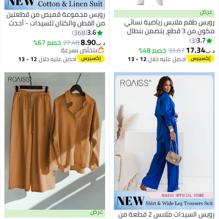
عرض
رويس مجموعة قميص من قطعتين
رويس طقم ملابس رياضية نسائي
من القطن والكتان للسيدات - أحدث
مكون من 3 قطع، يتضمن بنطال
صيحات الموضة - بدلة قميص
3.6
368
#26 في أطقم ملابس البنات
رياضي ضيق وحمالة صدر رياضية
3.7
3
كلاسيكية بلون موحد - ملابس
8.90
27.48
خصم 67%
بتخلّص بسرعة
د.ب‏
مطاطية، باللونين الأسود والرمادي.
17.34
صيفية وربيعية للمقاسات الكبيرة -
33.67
خصم 48%
#26 في أطقم ملابس البنات
د.ب‏
قميص بأكمام طويلة وياقة وملابس
احصل عليه خلال
12 - 13
احصل عليه خلال
12 - 13
مريحة للتهوية والانتعاش - بنطال
اغسطس
اغسطس
فضفاض
عرض
رويس السيدات ملابس 2 قطعة من