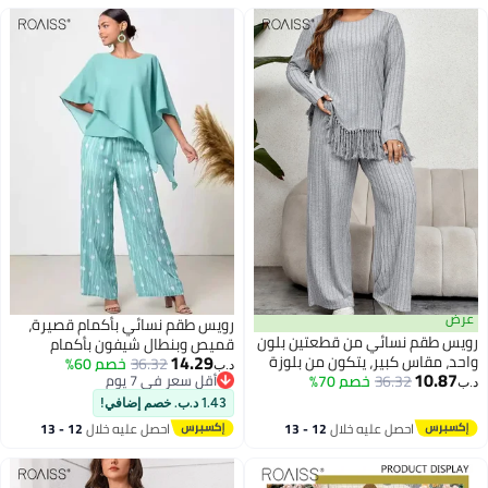
عرض
رويس طقم نسائي بأكمام قصيرة،
رويس طقم نسائي من قطعتين بلون
قميص وبنطال شيفون بأكمام
14.29
واحد، مقاس كبير، يتكون من بلوزة
36.32
خصم 60%
خفاش، قطعتان غير متماثلتان، بلوزة
د.ب‏
10.87
36.32
خصم 70%
غير منتظمة بأكمام طويلة وبنطلون
أقل سعر في 7 يوم
بلون واحد وبنطال منقط، طراز عتيق
د.ب‏
أقل سعر في 7 يوم
واسع الساق، مريح وأنيق للارتداء غير
أنيق، أخضر زمردي
1.43 د.ب. خصم إضافي!
الرسمي، تصميم متعدد
احصل عليه خلال
12 - 13
احصل عليه خلال
12 - 13
الاستخدامات لمناسبات مختلفة
اغسطس
اغسطس