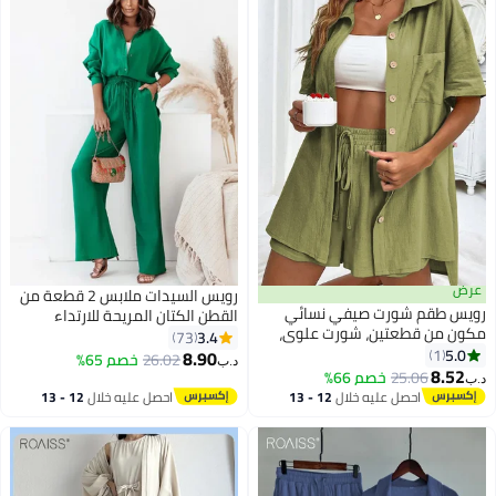
عرض
رويس السيدات ملابس 2 قطعة من
رويس طقم شورت صيفي نسائي
القطن الكتان المريحة للارتداء
مكون من قطعتين، شورت علوي،
اليومي - قميص وبنطال واسع
3.4
73
ملابس للاسترخاء على الشاطئ،
5.0
1
الساقين بتصميم بسيط وتناسب
8.90
26.02
خصم 65%
د.ب‏
طقم مكون من قطعتين، بدلات
8.52
فضفاض للترفيه، وحرية الحركة.
25.06
خصم 66%
د.ب‏
رياضية، قميص بلون سادة، بدلة
احصل عليه خلال
12 - 13
احصل عليه خلال
12 - 13
كاجوال فضفاضة بأكمام قصيرة،
اغسطس
اغسطس
أخضر