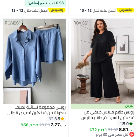
أقل سعر في 7 يوم
أقل سعر في 7 يوم
0.98 د.ب. خصم إضافي!
احصل عليه خلال
12 - 13
احصل عليه خلال
12 - 13
اغسطس
اغسطس
عرض
رويس مجموعة نسائية لصيف
رويس طقم ملابس صيفي من
مكونة من قطعتين قميص قطني
قطعتين للسيدات، طقم ملابس
من الكَتَّان بلون سادة وياقة ذات
3.5
32
منزلية ناعم يتألف من تي شيرت
5.0
1
طيات شورت عالي الخصر بنفس
7.77
23.09
خصم 66%
د.ب‏
بأكمام قصيرة وسروال بخصر
8.81
اللون مجموعة تتكون من قميص
31.92
خصم 72%
د.ب‏
مطاطي، طقم مكون من بلوزة
أقل سعر في 30 يوم
بأزرار وأكمام طويلة وشورت مطاطي