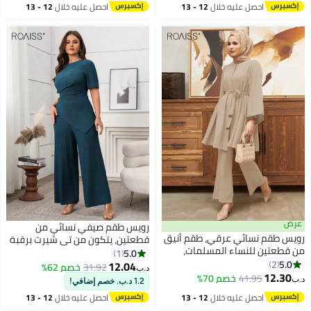
أقل سعر في 30 يوم
لطيفة على البشرة وسروال واسع
للراحة
احصل عليه خلال
12 - 13
احصل عليه خلال
12 - 13
الساق للسيدات، مثالي للارتداء
اغسطس
اغسطس
اليومي أو للاسترخاء في المنزل
عرض
رويس طقم صيفي نسائي من
رويس طقم نسائي عرقي، طقم أنيق
قطعتين، يتكون من تي شيرت برقبة
من قطعتين للنساء المسلمات،
مستديرة وأكمام قصيرة وسروال
5.0
1
بلوزة بأكمام جرس مطرزة بأحجار
5.0
2
بخصر مطاطي، طقم مريح على
12.04
31.92
خصم 62%
د.ب‏
الراين، طقم بنطلون واسع الساق
12.30
البشرة للسيدات، مثالي للارتداء
41.95
خصم 70%
د.ب‏
1.2 د.ب. خصم إضافي!
بخصر عالٍ، لون كاكي فاتح
اليومي أو في المكتب أو في أي
احصل عليه خلال
12 - 13
احصل عليه خلال
12 - 13
مناسبة
اغسطس
اغسطس