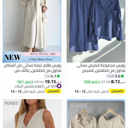
رويس مجموعة قميص نسائي
رويس طقم عباية نسائي من الساتان
مكون من قطعتين، قميص
مكون من قطعتين، يتألف من
كلاسيكي من القطن والكتان بلون
كارديغان بأكمام منفوخة وفستان بلا
4.1
3.6
24
368
واحد، موضة جديدة، ملابس صيفية
أكمام، طقم أنيق وراقي للسيدات،
19.15
8.72
27.48
خصم 68%
49.44
خصم 61%
د.ب‏
د.ب‏
ربيعية بمقاسات كبيرة للنساء،
مثالي للارتداء اليومي وحفلات
#29 في أطقم ملابس البنات
قميص بأكمام طويلة، ياقة دائرية،
#29 في أطقم ملابس البنات
الزفاف والحفلات والأنشطة الخارجية
احصل عليه خلال
12 - 13
احصل عليه خلال
12 - 13
بنطال فضفاض، قابل للتنفس، أزرق
اغسطس
اغسطس