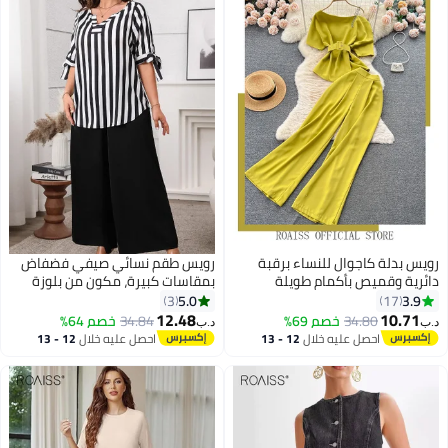
رويس بدلة كاجوال للنساء برقبة
رويس طقم نسائي صيفي فضفاض
دائرية وقميص بأكمام طويلة
بمقاسات كبيرة، مكون من بلوزة
وبنطلون فضفاض بسلسلة وحزام
مخططة كاجوال، وبنطلون واسع
5.0
3.9
3
17
كتف مزين بنسيج مريح وصديق للجلد
الساق، وبلوزة بفتحة رقبة على
12.48
10.71
34.80
خصم 69%
34.84
خصم 64%
د.ب‏
د.ب‏
بلون الحلوى متطابق مع حزام
شكل حرف V، وأكمام بنطلون قصيرة
احصل عليه خلال
12 - 13
احصل عليه خلال
12 - 13
للارتداء اليومي أثناء التنقل
مع فيونكة، وزي أسود للمكتب
اغسطس
اغسطس