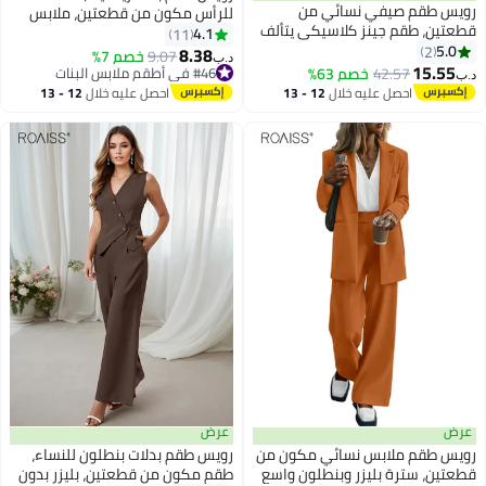
رويس طقم صيفي نسائي من
للرأس مكون من قطعتين، ملابس
قطعتين، طقم جينز كلاسيكي يتألف
متعددة الاستخدامات تتميز بغطاء
4.1
11
من بلوزة بأزرار وشورت بخصر عالٍ،
5.0
2
رأس مريح بأكمام طويلة مع بنطال
8.38
9.07
خصم 7%
د.ب‏
طقم بلوزة بدون أكمام وشورت
15.55
رياضي فضفاض للتنقل اليومي
42.57
خصم 63%
#46 في أطقم ملابس البنات
د.ب‏
للسيدات، مثالي للارتداء اليومي أو
#46 في أطقم ملابس البنات
والاسترخاء المريح والأنشطة غير
احصل عليه خلال
12 - 13
احصل عليه خلال
12 - 13
في أي مناسبة
الرسمية
اغسطس
اغسطس
عرض
عرض
رويس طقم ملابس نسائي مكون من
رويس طقم بدلات بنطلون للنساء،
قطعتين، سترة بليزر وبنطلون واسع
طقم مكون من قطعتين، بليزر بدون