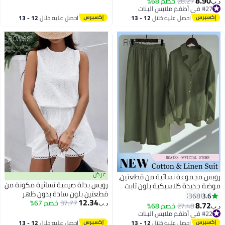
8.90
28.27
خصم 68%
د.ب‏
فضفاض للترفيه، طقم ملابس
#27 في أطقم ملابس البنات
وخصر مطاطي، لون كاكي
#27 في أطقم ملابس البنات
نسائي أسود
احصل عليه خلال
12 - 13
احصل عليه خلال
12 - 13
اغسطس
اغسطس
عرض
رويس مجموعة نسائية من قطعتين،
رويس بدلة صيفية نسائية مكونة من
موضة جديدة كلاسيكية بلون ثابت
قطعتين بلون سادة بدون ظهر
من قماش القطن والكتان، مناسب
3.6
368
12.34
37.77
خصم 67%
بيضاء مطرزة، بنطال قصير صيفي
للصيف والربيع، مقاسات كبيرة
8.72
27.48
خصم 68%
د.ب‏
د.ب‏
مقصوص بتصميم نقاط مجوفة،
للنساء، قابل للتنفس وبارد، قميص
#22 في أطقم ملابس البنات
بلوزة بدون أكمام فضفاضة ومريحة،
#22 في أطقم ملابس البنات
طويل الأكمام بياقة، بنطلون واسع
احصل عليه خلال
12 - 13
احصل عليه خلال
12 - 13