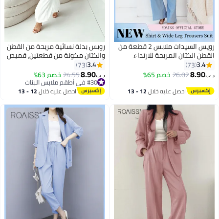
رويس السيدات ملابس 2 قطعة من
رويس بدلة نسائية مريحة من القطن
القطن الكتان المريحة للارتداء
والكتان مكونة من قطعتين، قميص
اليومي - قميص وبنطال واسع
متعدد الاستخدامات وسروال واسع
3.4
3.4
73
73
الساقين بتصميم بسيط وتناسب
الساق للتنقل اليومي والترفيه،
8.90
8.90
26.02
خصم 65%
24.55
خصم 63%
د.ب‏
د.ب‏
فضفاض للترفيه، وحرية الحركة.
مسامي، بسيط وفضفاض لراحة
#30 في أطقم ملابس البنات
#30 في أطقم ملابس البنات
طوال اليوم، طراز بدون مجهود،
احصل عليه خلال
12 - 13
احصل عليه خلال
12 - 13
أبيض
اغسطس
اغسطس