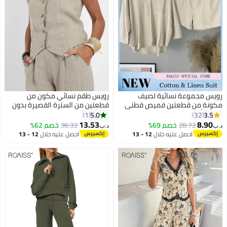
رويس مجموعة نسائية لصيف
رويس طقم نسائي مكون من
مكونة من قطعتين قميص قطني
قطعتين من السترة القصيرة بدون
من الكَتَّان بلون سادة وياقة ذات
أكمام وفتحة رقبة على شكل حرف
5.0
3.5
1
32
طيات شورت عالي الخصر بنفس
V وبنطلون واسع الساق وبدلة
13.53
8.90
28.72
خصم 69%
36.32
خصم 62%
د.ب‏
د.ب‏
اللون مجموعة تتكون من قميص
صيفية من الكتان المتطابق مع أزرار
احصل عليه خلال
12 - 13
احصل عليه خلال
12 - 13
بأزرار وأكمام طويلة وشورت مطاطي
أمامية وصدرية أنيقة مرقعة من
اغسطس
اغسطس
للراحة
قطعتين مع جيوب بلون سادة