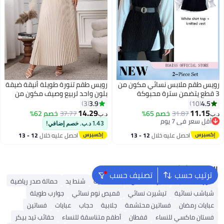
رويس طقم ملابس نسائي مكون من
رويس طقم تنورة طويلة أنيقة ضيقة
3 قطع يتضمن سترة محبوكة
بلون واحد لربيع وصيف مكون من
وقميص وحزام، ومجموعة تتألف من
قطعتين بدون أكمام وفتحة رقبة
3.9
4.5
3
10
بلوزة بأكمام طويلة وأزرار وسترة
على شكل حرف V وتنورة مطوية
14.29
11.15
31.87
خصم 65%
37.77
خصم 62%
د.ب‏
د.ب‏
بدون أزرار، طقم ملابس أنيق
بأزرار أمامية للسيدات، لون
أقل سعر في 7 يوم
1.43 د.ب. خصم إضافي!
أقل سعر في 7 يوم
للسيدات، مناسب للارتداء اليومي أو
مشمشي للسيدات
احصل عليه خلال
12 - 13
احصل عليه خلال
12 - 13
لأي نشاط
اغسطس
اغسطس
البحث الشائع
ترتيب حسب
تصنيف حسب
شورتات نسائية
بلايز
ملابس سباحة نسائية
شنط يد
حمالة صدر رياضية
شباشب نسائية
تيشيرت نسائي
قميص نوم نسائي
جوارب طويلة
عبايات رمضان
فساتين محتشمة
جلابية
حجاب
عبايات
فساتين
فستان ماكسي للنساء
قفطان
أطقم متناسقة للنساء
حقائب تيد بيكر