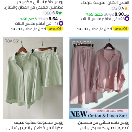
رويس طقم نسائي مكون من
القطن الكتان المريحة للارتداء
قطعتين، قميص من القطن والكتان،
اليومي - قميص وبنطال واسع
3.4
73
بنطلون فضفاض، ملابس صيفية
3.6
الساقين بتصميم بسيط وتناسب
368
8.90
26.02
خصم 65%
د.ب‏
ربيعية للنساء، قميص بأكمام
8.64
فضفاض للترفيه، وحرية الحركة.
#28 في أطقم ملابس البنات
27.48
خصم 68%
د.ب‏
طويلة، قابل للتهوية وبارد، بني
#28 في أطقم ملابس البنات
#43 في أطقم ملابس البنات
#43 في أطقم ملابس البنات
للتنقل اليومي
احصل عليه خلال
12 - 13
احصل عليه خلال
12 - 13
اغسطس
اغسطس
رويس طقم نسائي من قطعتين،
رويس مجموعة نسائية لصيف
تصميم عصري كلاسيكي بلون
مكونة من قطعتين قميص قطني