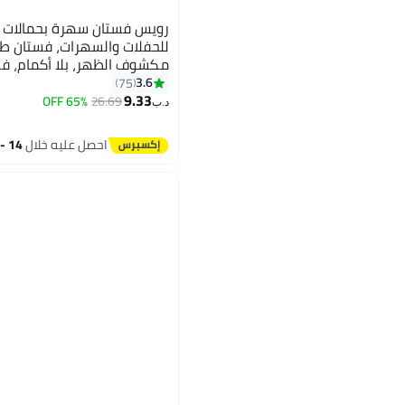
رويس فستان سهرة بحمالات لل
للحفلات والسهرات، فستان ط
مكشوف الظهر، بلا أكمام، فس
فستان أنيق عالي الخصر نحيف، الأخ
3.6
75
9.33
65% OFF
26.69
د.ب‏
احصل عليه خلال
14 - 15 اغسطس