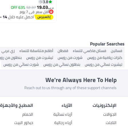
تصل إلى الأرض، فساتين وصيف
3.8
9
19.03
فاخرة، ناعمة ومرنة وصديقة 
63% OFF
52.37
د.ب‏
أقل سعر في 7 يوم
مريحة عالية الخصر للسيدات 
أقل سعر في 7 يوم
احصل عليه خلال
14 - 15 اغسطس
الأضحى
Popular Searches
فساتين
فستان ماكسي للنساء
قفطان
أطقم متناسقة للنساء
زي عربي
كنزات رياضية من رويس
شورت من رويس
تيشيرت من رويس
بنطلون من رو
تيشيرت نسائي من رويس
بنطلون نسائي من رويس
شورت نسائي من رويس
We're Always Here To Help
Reach out to us through any of these support channels
الإلكترونيات
الأزياء
المطبخ والأجهزة 
الجوالات
أزياء نسائية
الحمام
التابلت
أزياء رجالية
ديكور البيت