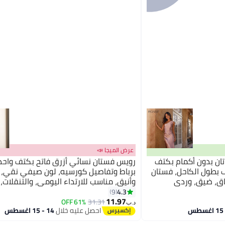
عرض الميجا 📣
ان بدون أكمام بكتف
رويس فستان نسائي أزرق فاتح بكتف واحد،
 بطول الكاحل، فستان
برباط وتفاصيل كورسيه، لون صيفي نقي، 
اق، ضيق، وردي
وأنيق، مناسب للارتداء اليومي، والتنقلات، 
4.3
9
11.97
61% OFF
31.31
د.ب‏
احصل عليه خلال
14 - 15 اغسطس