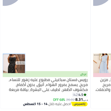
عرض
 مزين
رويس فستان سباغيتي مطبوع عليه زهور للنساء،
مريح
مريح، يسمح بمرور الهواء، أنيق، بدون أكمام،
والحفلات.
مكشوف الظهر، لطيف على البشرة، بياقة مربعة
وحافة مشقوقة، تنورة ميدي ناعمة عالية الخصر،
4.5
42
8.31
مناسب لإطلالة أنيقة وعصرية، أسود
68% OFF
26.02
د.ب‏
احصل عليه خلال
14 - 15 اغسطس