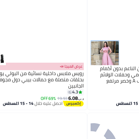
عرض الميجا 📣
الناعم بدون أكمام
رويس ملابس داخلية نسائية من البولي يور
ومي وحفلات الولائم
بحلقات متصلة مع حمالات بيبي دول مجوف
وتنورة طويلة على شكل حرف A وخصر مرتفع
الجانبين
أضحى
4.3
6
6.08
69% OFF
19.93
د.ب‏
احصل عليه خلال
14 - 15 اغسطس