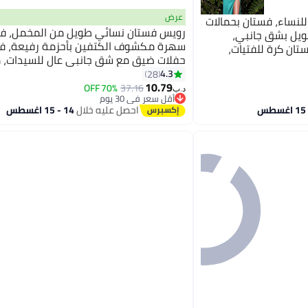
عرض
نساء، فستان بحمالات
رويس فستان نسائي طويل من المخمل، ف
ويل بشق جانبي،
سهرة مكشوف الكتفين بأحزمة رفيعة، ف
تان كرة للفتيات،
حفلات ضيق مع شق جانبي عالٍ للسيدات، 
ضر
لحفلات الزفاف أو الحفلات أو حفلات التخرج 
4.3
28
10.79
مناسبة خاصة
70% OFF
37.16
د.ب‏
أقل سعر في 30 يوم
أقل سعر في 30 يوم
احصل عليه خلال
14 - 15 اغسطس