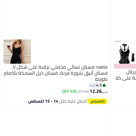
roaiss فستان نسائي مخملي برقبة على شكل V،
يثان
فستان أنيق بتنورة مرنة، فستان ذيل السمكة بأكمام
ة على كلا
طويلة
4.5
42
12.26
55% OFF
27.48
د.ب‏
احصل عليه خلال
14 - 15 اغسطس