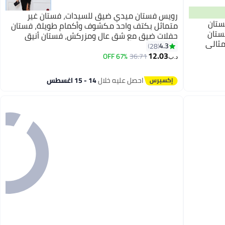
رويس فستان ميدي ضيق للسيدات، فستان غير
ستان
متماثل بكتف واحد مكشوف وأكمام طويلة، فستان
ستان
حفلات ضيق مع شق عالٍ ومزركش، فستان أنيق
مثالي
وراقي للسيدات، مثالي للارتداء اليومي وحفلات
4.3
28
أو أي
12.03
الزفاف والحفلات والأنشطة الخارجية
67% OFF
36.71
د.ب‏
احصل عليه خلال
14 - 15 اغسطس