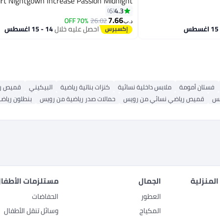
irt Nightgown Increase Passion Midnight
ات العروس أنيقة
Charm Pajamas
4.3
6
للبشرة، تنورة ماكسي
7.66
70% OFF
26.02
في رمضان وعيد
د.ب‏
احصل عليه خلال
14 - 15 اغسطس
فستان أمومة
ملابس داخلية نسائية
كنزات بناتية رياضية
البيكيني
قميص ري
يس
قميص رياضي نسائي من رويس
حمالات صدر رياضية من رويس
بنطلون رياض
المنزلية
الجمال
مستلزمات الأطفال
العطور
الحفاضات
المكياج
وسائل تنقل الأطفال