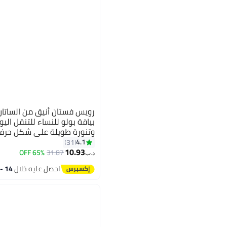
رويس فستان أنيق من الساتان 
بياقة بولو للنساء للتنقل الي
للسيدات في رمضان وعيد ال
4.1
31
10.93
65% OFF
31.87
د.ب‏
احصل عليه خلال
14 - 15 اغسطس