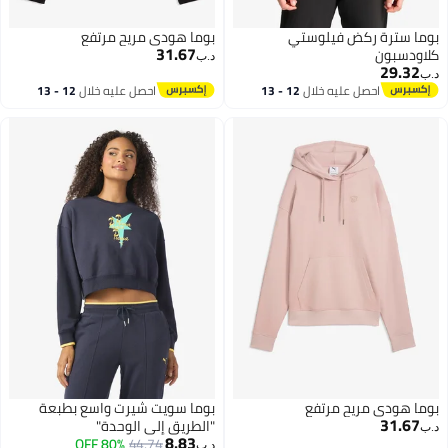
بوما سترة ركض فيلوستي
بوما هودي مريح مرتفع
31.67
كلاودسبون
د.ب‏
29.32
د.ب‏
احصل عليه خلال
12 - 13
احصل عليه خلال
12 - 13
اغسطس
اغسطس
بوما هودي مريح مرتفع
بوما سويت شيرت واسع بطبعة
31.67
"الطريق إلى الوحدة"
د.ب‏
8.83
80% OFF
44.74
د.ب‏