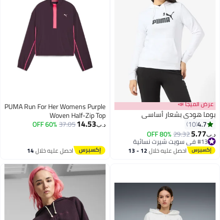
عرض الميجا 📣
PUMA Run For Her Womens Purple
بوما هودي بشعار أساسي
Woven Half-Zip Top
14.53
4.7
60% OFF
37.05
10
د.ب‏
5.77
#13 في سويت شيرت نسائية
29.32
80% OFF
د.ب‏
2
أقل سعر في 7 يوم
#13 في سويت شيرت نسائية
احصل عليه خلال
12 - 13
احصل عليه خلال
14
اغسطس
اغسطس