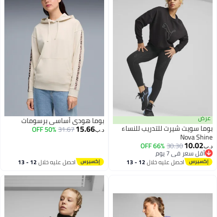
عرض
بوما هودي أساسي برسومات
15.66
بوما سويت شيرت للتدريب للنساء
50% OFF
31.67
د.ب‏
Nova Shine
10.02
66% OFF
30.30
د.ب‏
أقل سعر في 7 يوم
أقل سعر في 7 يوم
احصل عليه خلال
12 - 13
احصل عليه خلال
12 - 13
اغسطس
اغسطس