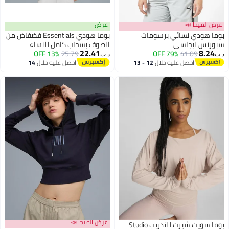
عرض الميجا 📣
عرض
بوما هودي نسائي برسومات
بوما هودي Essentials فضفاض من
سبورتس ليجاسي
الصوف بسحاب كامل للنساء
22.41
8.24
13% OFF
25.79
79% OFF
41.09
د.ب‏
د.ب‏
احصل عليه خلال
12 - 13
احصل عليه خلال
14
اغسطس
اغسطس
عرض الميجا 📣
بوما سويت شيرت للتدريب Studio