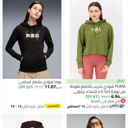
عرض
بوما هودي بشعار أساسي
11.07
PUMA هودي تدريب بأكمام طويلة
65% OFF
31.67
د.ب‏
من بومة x X-Girl للنساء، زيتوني
6.94
81% OFF
38.07
د.ب‏
أقل سعر في السنة
أقل سعر في السنة
احصل عليه خلال
14 اغسطس
احصل عليه خلال
12 - 13
اغسطس