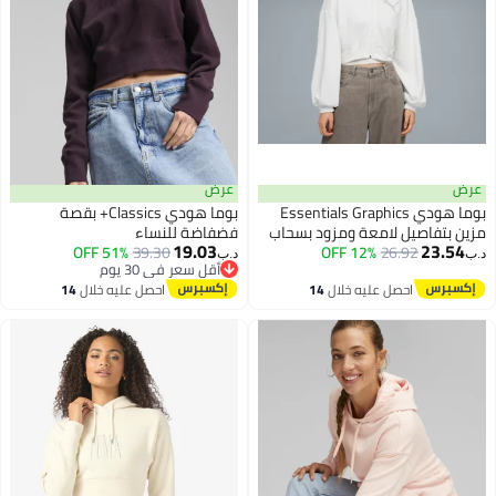
عرض
عرض
بوما هودي Essentials Graphics
بوما هودي Classics+ بقصة
مزين بتفاصيل لامعة ومزود بسحاب
فضفاضة للنساء
19.03
23.54
كامل للنساء
26.92
12% OFF
39.30
51% OFF
د.ب‏
د.ب‏
أقل سعر في 30 يوم
أقل سعر في 30 يوم
احصل عليه خلال
14
احصل عليه خلال
14
اغسطس
اغسطس