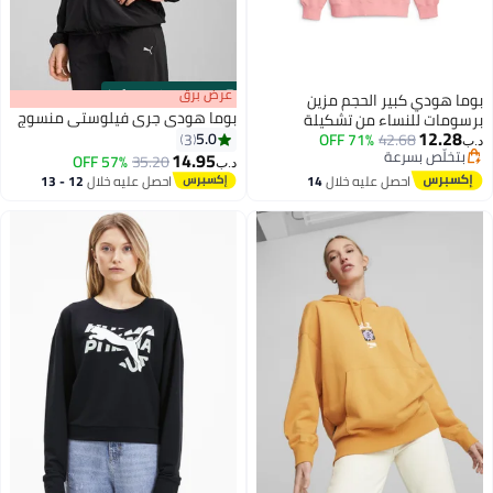
s
00
:
m
عرض برق
00
·
100% Left
بوما هودي كبير الحجم مزين
بوما هودي جري فيلوستي منسوج
برسومات للنساء من تشكيلة
12.28
5.0
3
71% OFF
42.68
DOWNTOWN
د.ب‏
بتخلّص بسرعة
14.95
57% OFF
35.20
د.ب‏
بتخلّص بسرعة
احصل عليه خلال
14
احصل عليه خلال
12 - 13
اغسطس
اغسطس