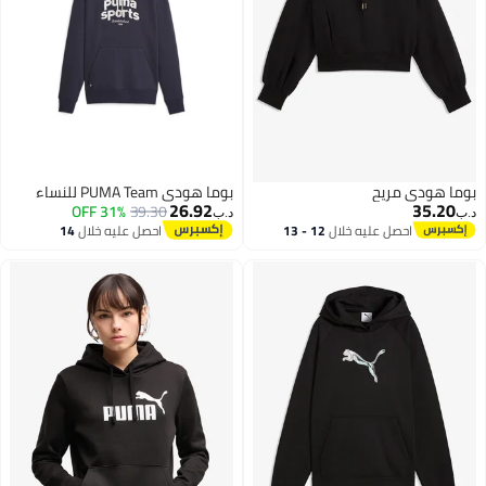
بوما هودي مريح
بوما هودي PUMA Team للنساء
26.92
35.20
31% OFF
39.30
د.ب‏
د.ب‏
احصل عليه خلال
12 - 13
احصل عليه خلال
14
اغسطس
اغسطس