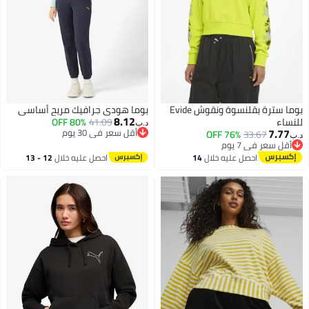
بوما سترة بقلنسوة ونقوش Evide
بوما هودي جرافيك مريح أساسي
8.12
للنساء
41.09
80% OFF
د.ب‏
7.77
أقل سعر في 30 يوم
76% OFF
33.67
د.ب‏
أقل سعر في 30 يوم
أقل سعر في 7 يوم
2
أقل سعر في 7 يوم
احصل عليه خلال
14
احصل عليه خلال
12 - 13
اغسطس
اغسطس