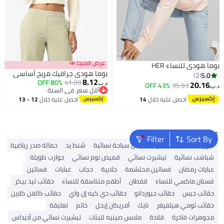
عرض الميجا 📣
بوما هودي للنساء HER
بوما هودي جرافيك مريح أساسي
5.0
2
8.12
80% OFF
41.09
20.16
43% OFF
35.93
د.ب‏
د.ب‏
أقل سعر في السنة
2
أقل سعر في السنة
احصل عليه خلال
14
احصل عليه خلال
12 - 13
اغسطس
اغسطس
Popular Searches
Filter
Sort By
شورتات نسائية
بلايز
ملابس سباحة نسائية
شنط يد
حمالة صدر رياضية
شباشب نسائية
تيشيرت نسائي
قميص نوم نسائي
جوارب طويلة
عبايات رمضان
فساتين محتشمة
جلابية
حجاب
عبايات
فساتين
فستان ماكسي للنساء
قفطان
أطقم متناسقة للنساء
حقائب تيد بيكر
حقائب جيس
حقائب جيوردانو
حقائب دي كيه إن واي
حقائب كالفن كلاين
حقائب تومي هيلفيغر
نايك
أمريكان إيجل
خاتم
تعليقة
مجوهرات فاخرة
قلادة
ملابس صينيه للبنات
تيشيرت نسائي من أديداس