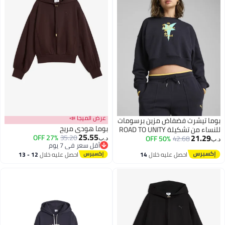
عرض الميجا 📣
بوما تيشرت فضفاض مزين برسومات
بوما هودي مريح
للنساء من تشكيلة ROAD TO UNITY
25.55
21.29
27% OFF
35.20
50% OFF
42.68
د.ب‏
د.ب‏
أقل سعر في 7 يوم
أقل سعر في 7 يوم
احصل عليه خلال
14
احصل عليه خلال
12 - 13
اغسطس
اغسطس