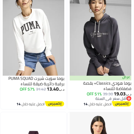
عرض
بوما سويت شيرت PUMA SQUAD
بوما هودي Classics+ بقصة
برقبة دائرية ضيقة للنساء
13.40
فضفاضة للنساء
57% OFF
31.42
د.ب‏
19.03
51% OFF
39.30
د.ب‏
أقل سعر في السنة
أقل سعر في السنة
احصل عليه خلال
14
احصل عليه خلال
14
اغسطس
اغسطس