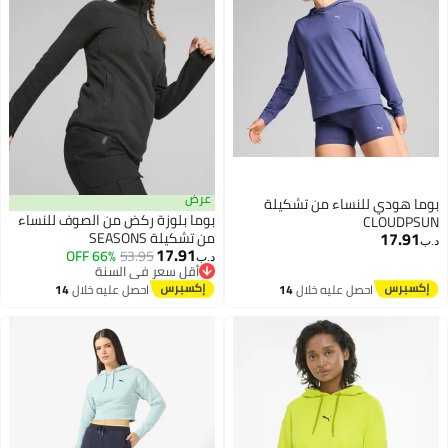
عرض
بوما هودي للنساء من تشكيلة
بوما بلوزة ركض من الصوف للنساء
CLOUDPSUN
17.91
من تشكيلة SEASONS
د.ب‏
17.91
66% OFF
53.95
د.ب‏
أقل سعر في السنة
أقل سعر في السنة
احصل عليه خلال
14
احصل عليه خلال
14
اغسطس
اغسطس