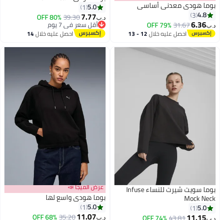
بوما هودي معدني أساسي
5.0
1
4.8
3
7.77
80% OFF
39.30
د.ب‏
6.36
31.67
79% OFF
أقل سعر في 7 يوم
د.ب‏
أقل سعر في 7 يوم
احصل عليه خلال
12 - 13
احصل عليه خلال
14
اغسطس
اغسطس
عرض الميجا 📣
بوما سويت شيرت للنساء Infuse
بوما هودي واسع لها
Mock Neck
5.0
1
5.0
1
11.07
11.15
68% OFF
35.20
74% OFF
43.81
د.ب‏
د.ب‏