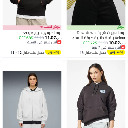
عرض
عرض الميجا 📣
بوما سويت شيرت Downtown
بوما هودي مريح مرصع
11.07
Velour برقبة دائرية ضيقة للنساء
35.20
68% OFF
د.ب‏
10.02
أقل سعر في السنة
72% OFF
35.93
د.ب‏
أقل سعر في السنة
أقل سعر في 7 يوم
أقل سعر في 7 يوم
احصل عليه خلال
14
احصل عليه خلال
12 - 13
اغسطس
اغسطس