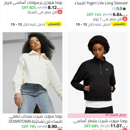
بوما هودي برسومات أساسي مريح
Yogini Lite Long Sleeved للنساء
8.12
80% OFF
41.09
5.0
1
د.ب‏
أقل سعر في السنة
6.64
74% OFF
25.79
د.ب‏
2
أقل سعر في السنة
أقل سعر في 7 يوم
أقل سعر في 7 يوم
احصل عليه خلال
12 - 13
احصل عليه خلال
12 - 13
اغسطس
اغسطس
عرض الميجا 📣
بوما سويت شيرت بسحاب نصفي
بوما سويت شيرت بشعار أساسي
للنساء من تشكيلة DOWNTOWN
11.07
8.90
68% OFF
35.20
79% OFF
42.68
د.ب‏
د.ب‏