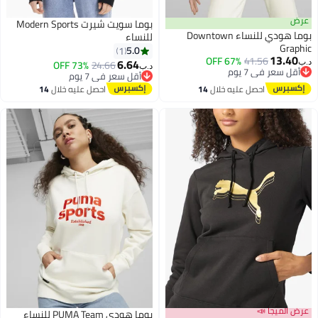
عرض
بوما سويت شيرت Modern Sports
بوما هودي للنساء Downtown
للنساء
Graphic
5.0
1
13.40
67% OFF
41.56
6.64
73% OFF
24.66
د.ب‏
د.ب‏
أقل سعر في 7 يوم
أقل سعر في 7 يوم
أقل سعر في 7 يوم
أقل سعر في 7 يوم
احصل عليه خلال
14
احصل عليه خلال
14
اغسطس
اغسطس
عرض الميجا 📣
بوما هودي PUMA Team للنساء