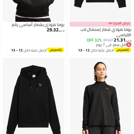
عرض الميجا 📣
بوما هودي بشعار أساسي رقم
29.32
بوما هودي شعار إسنشال لاب
د.ب‏
القياسي
21.31
32% OFF
31.67
د.ب‏
أقل سعر في 7 يوم
أقل سعر في 7 يوم
احصل عليه خلال
12 - 13
احصل عليه خلال
12 - 13
اغسطس
اغسطس