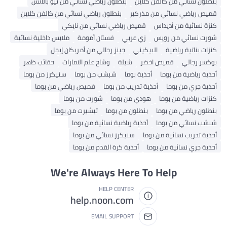
بنطلون نسائي من كالفن كلاين
بنطلون رياضي نسائي من نيو بالانس
قميص رياضي نسائي من مذركير
بنطلون رياضي نسائي من كالفن كلاين
كنزة نسائية من أديداس
قميص رياضي نسائي من نايكي
شورت نسائي من رويس
زي عربي
فستان أمومة
ملابس داخلية نسائية
كنزات بناتية رياضية
البيكيني
جينز رجالي من أمريكان إيجل
بوكسر رجالي
قميص اخضر
شيلة
وشاح علم الامارات
حقائب ظهر
أحذية رياضية من بوما
أحذية بوما
شبشب من بوما
سنيكرز من بوما
أحذية جري من بوما
أحذية تدريب من بوما
قميص رياضي من بوما
كنزات رياضية من بوما
هودي من بوما
شورت من بوما
بنطلون رياضي من بوما
بنطلون من بوما
تيشيرت من بوما
شبشب نسائي من بوما
أحذية رياضية نسائية من بوما
أحذية تدريب نسائية من بوما
سنيكرز نسائي من بوما
أحذية جري نسائية من بوما
أحذية كرة القدم من بوما
We're Always Here To Help
HELP CENTER
help.noon.com
EMAIL SUPPORT