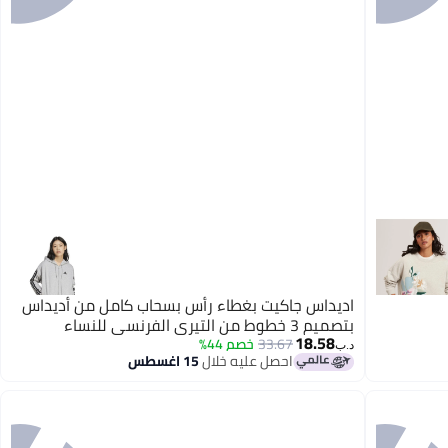
اديداس جاكيت بغطاء رأس بسحاب كامل من أديداس
بتصميم 3 خطوط من التيري الفرنسي للنساء
18.58
33.67
خصم 44%
د.ب‏
احصل عليه خلال
15 اغسطس