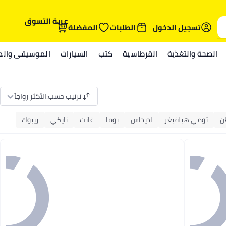
عربة التسوق
تسجيل الدخول
الطلبات
المفضلة
الصحة والتغذية
القرطاسية
كتب
السيارات
الموسيقى والمي
ترتيب حسب
:
الأكثر رواجاً
ن
تومي هيلفيغر
اديداس
بوما
غانت
نايكي
ريبوك