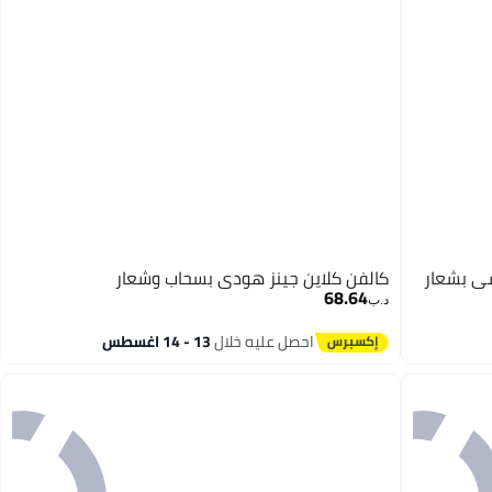
سي بشعار
كالفن كلاين جينز هودي بسحاب وشعار
68.64
د.ب‏
احصل عليه خلال
13 - 14 اغسطس