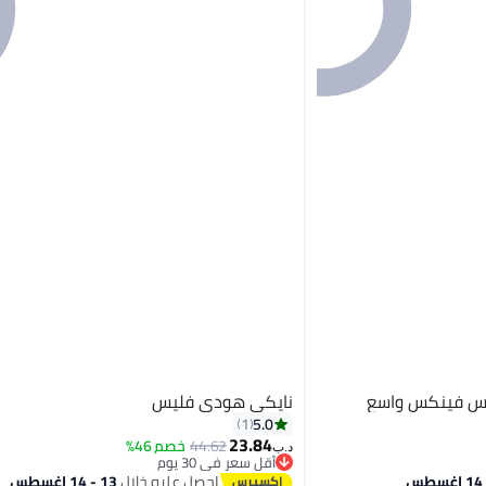
يس فينكس واسع
نايكي هودي فليس
5.0
1
23.84
44.62
خصم 46%
د.ب‏
أقل سعر في 30 يوم
أقل سعر في 30 يوم
احصل عليه خلال
13 - 14 اغسطس