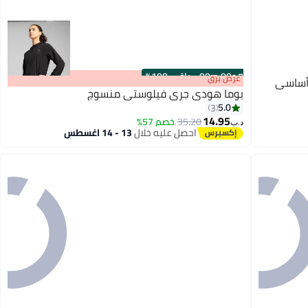
s
00
:
m
00
·
باقي 100%
عرض برق
أساسي
بوما هودي جري فيلوستي منسوج
5.0
3
14.95
35.20
خصم 57%
د.ب‏
احصل عليه خلال
13 - 14 اغسطس