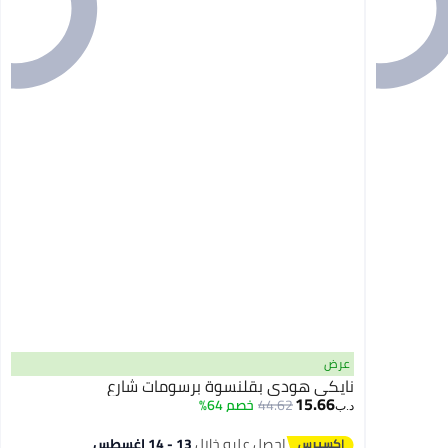
عرض
نايكي هودي بقلنسوة برسومات شارع
15.66
44.62
خصم 64%
د.ب‏
2
احصل عليه خلال
13 - 14 اغسطس