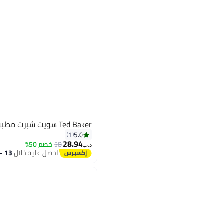
Ted Baker سويت شيرت مطبوع
5.0
1
28.94
58
خصم 50%
د.ب‏
احصل عليه خلال
13 - 14 اغسطس