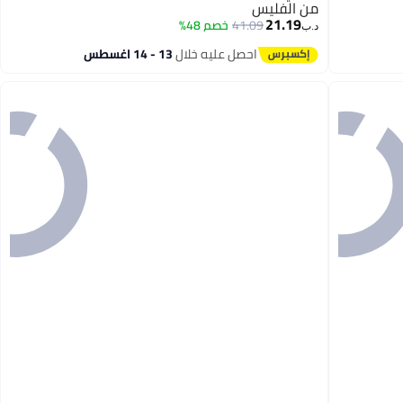
من الفليس
21.19
41.09
خصم 48%
د.ب‏
احصل عليه خلال
13 - 14 اغسطس