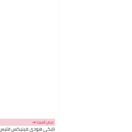
عرض الميجا 📣
نايكي هودي فينيكس فليس كب