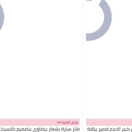
عرض الميجا 📣
ير الحجم قصير بياقة
فانز سترة بشعار بيضاوي بتصميم كلاسيك