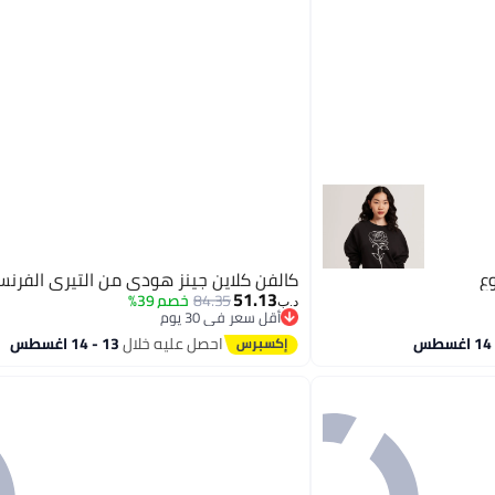
كالفن كلاين جينز هودي من التيري الفرن
51.13
84.35
خصم 39%
د.ب‏
أقل سعر في 30 يوم
أقل سعر في 30 يوم
احصل عليه خلال
13 - 14 اغسطس