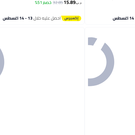
15.89
32.85
خصم 51%
د.ب‏
احصل عليه خلال
13 - 14 اغسطس