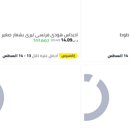
طوط
اديداس هودي فرنسي تيري بشعار صغير 
14.09
30.49
خصم 53%
د.ب‏
4
احصل عليه خلال
13 - 14 اغسطس