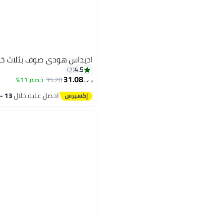
اديداس هودي صوف بثلاث خ
4.5
2
31.08
35.20
خصم 11%
د.ب‏
4
احصل عليه خلال
13 - 14 اغسطس