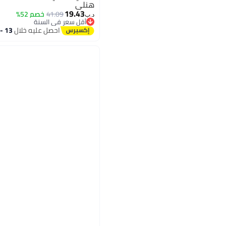
هنلي
19.43
41.09
خصم 52%
د.ب‏
3
أقل سعر في السنة
أقل سعر في السنة
احصل عليه خلال
13 - 14 اغسطس