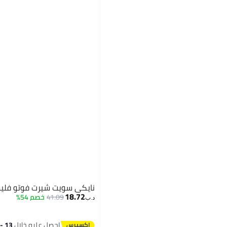
نايكي سويت شيرت فوتو فل
18.72
41.09
خصم 54%
د.ب‏
2
احصل عليه خلال
13 - 14 اغسطس