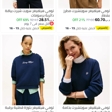
سويتشيرت مطرز
تومي هيلفيغر سويت شيرت بياقة
دائرية برسومات
28.51
69% OFF
92.43
21% OFF
7
د.ب‏
أقل سعر في 7 يوم
أقل سعر في 7 يوم
عليه خلال
15 - 16
احصل عليه خلال
15 - 16
طس
اغسطس
سويتشيرت بخامة
تومي هيلفيغر بلوزة قطنية برقبة