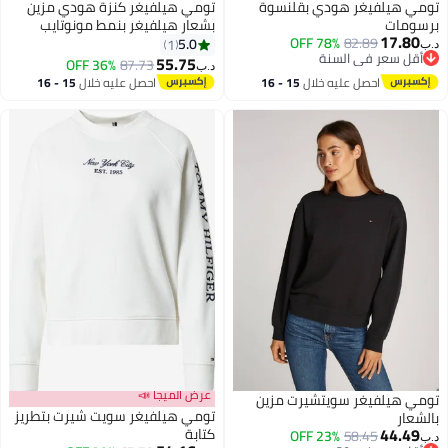
هودي بقلنسوة
تومي هيلفيغر كنزة هودي مزين
بشعار هيلفيغر بنمط مونوتايب
78% OFF
8
5.0
1
السنة
55.75
36% OFF
87.73
د.ب‏
السنة
عليه خلال
15 - 16
احصل عليه خلال
15 - 16
طس
اغسطس
عرض الميجا 📣
سويتشيرت مزين
تومي هيلفيغر سويت شيرت بتطريز
كتابة
23% OFF
5