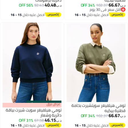
دائرية برسومات
40.48
56% OFF
92.43
34% OFF
10
د.ب‏
عليه خلال
15 - 16
احصل عليه خلال
15 - 16
طس
اغسطس
s
00
:
m
عرض برق
00
·
100% Left
سويتشيرت بخامة
تومي هيلفيغر سويت شيرت بياقة
دائرية وشعار
34% OFF
10
46.15
31% OFF
67.58
د.ب‏
عليه خلال
15 - 16
احصل عليه خلال
15 - 16