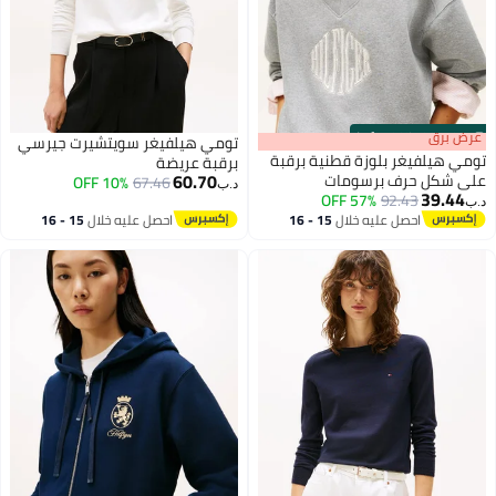
10
تومي هيلفيغر سويتشيرت جيرسي
لوزة قطنية برقبة
برقبة عريضة
60.70
ت
10% OFF
67.46
د.ب‏
57% OFF
9
عليه خلال
15 - 16
احصل عليه خلال
15 - 16
طس
اغسطس