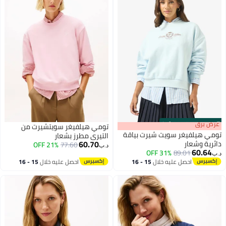
10
تومي هيلفيغر سويتشيرت من
سويت شيرت بياقة
التيري مطرز بشعار
60.70
21% OFF
77.60
د.ب‏
31% OFF
8
عليه خلال
15 - 16
احصل عليه خلال
15 - 16
طس
اغسطس