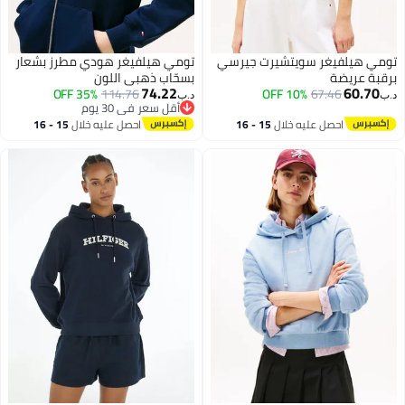
 سويتشيرت جيرسي
تومي هيلفيغر هودي مطرز بشعار
بسحّاب ذهبي اللون
74.22
35% OFF
114.76
10% OFF
6
د.ب‏
أقل سعر في 30 يوم
أقل سعر في 30 يوم
عليه خلال
15 - 16
احصل عليه خلال
15 - 16
طس
اغسطس