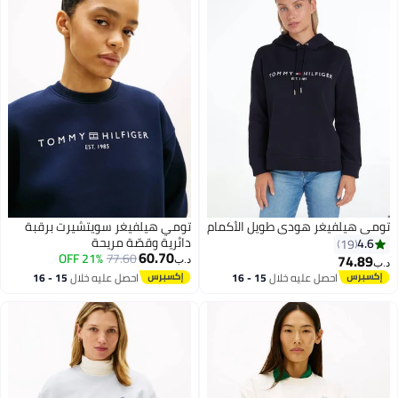
هودي طويل الأكمام
تومي هيلفيغر سويتشيرت برقبة
دائرية وقصّة مريحة
60.70
21% OFF
77.60
د.ب‏
عليه خلال
15 - 16
احصل عليه خلال
15 - 16
طس
اغسطس