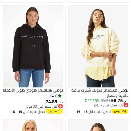
طس
اغسطس
سويت شيرت بياقة
تومي هيلفيغر هودي طويل الأكمام
4.6
19
33% OFF
8
74.89
د.ب‏
أقل سعر في 30 يوم
3
أقل سعر في 30 يوم
عليه خلال
15 - 16
احصل عليه خلال
15 - 16
طس
اغسطس