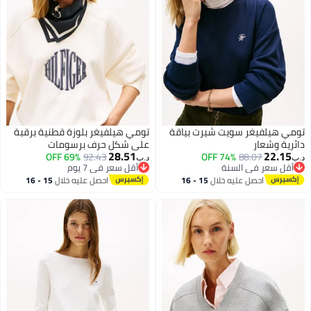
سويت شيرت بياقة
تومي هيلفيغر بلوزة قطنية برقبة
على شكل حرف برسومات
28.51
69% OFF
92.43
74% OFF
8
د.ب‏
السنة
أقل سعر في 7 يوم
السنة
أقل سعر في 7 يوم
عليه خلال
15 - 16
احصل عليه خلال
15 - 16
طس
اغسطس