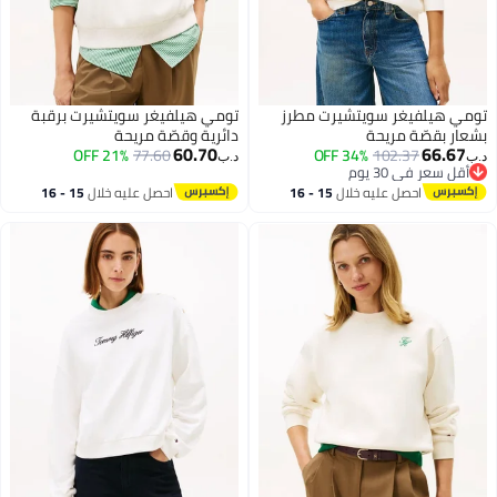
سويتشيرت مطرز
تومي هيلفيغر سويتشيرت برقبة
يحة
دائرية وقصّة مريحة
60.70
21% OFF
77.60
34% OFF
10
د.ب‏
عليه خلال
15 - 16
احصل عليه خلال
15 - 16
طس
اغسطس