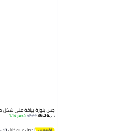
جس بلوزة بياقة على شكل حرف وأشرطة ر
36.26
42.62
خصم 14%
د.ب‏
احصل عليه خلال
13 - 14 اغسطس