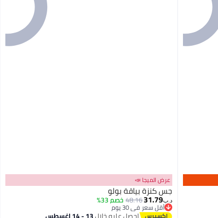
عرض الميجا 📣
جس كنزة بياقة بولو
31.79
48.16
خصم 33%
د.ب‏
أقل سعر في 30 يوم
أقل سعر في 30 يوم
احصل عليه خلال
13 - 14 اغسطس