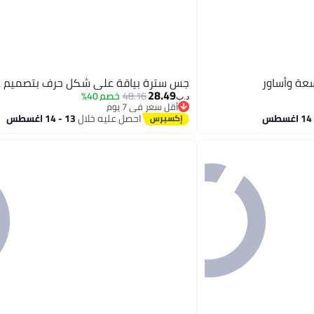
سعة وأساور
جس سترة بياقة على شكل حرف بتصميم عتيق
28.49
48.16
خصم 40%
د.ب‏
أقل سعر في 7 يوم
أقل سعر في 7 يوم
احصل عليه خلال
13 - 14 اغسطس