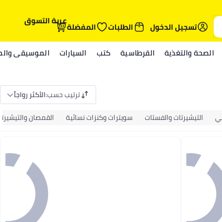
عربة التسوق
تسجيل الدخول
الطلبات
المفضلة
الصحة والتغذية
القرطاسية
كتب
السيارات
الموسيقى والمي
ترتيب حسب
:
الأكثر رواجاً
ئي
التيشيرتات والفستات
سويترات وكنزات نسائية
القمصان والتيشيرتا