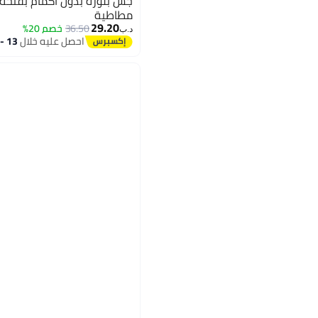
جس بلوزة بدون أكمام بفتحة
مطاطية
29.20
36.50
خصم 20%
د.ب‏
احصل عليه خلال
13 - 14 اغسطس