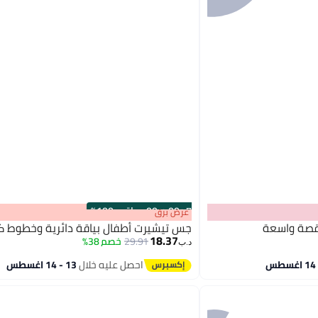
s
00
:
m
00
·
باقي 100%
عرض برق
بقصة واسعة
جس تيشيرت أطفال بياقة دائرية وخطوط ك
18.37
29.91
خصم 38%
د.ب‏
احصل عليه خلال
13 - 14 اغسطس