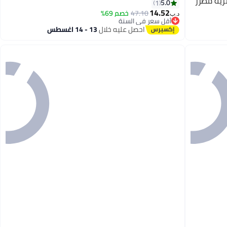
رية مطرز
5.0
1
14.52
47.10
خصم 69%
د.ب‏
أقل سعر في السنة
أقل سعر في السنة
احصل عليه خلال
13 - 14 اغسطس