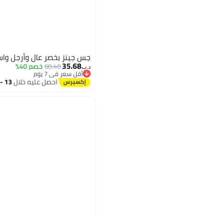
جس جينز بخصر عالٍ وأرجل وا
35.68
60.40
خصم 40%
د.ب‏
أقل سعر في 7 يوم
أقل سعر في 7 يوم
احصل عليه خلال
13 - 14 اغسطس