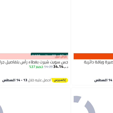
s
00
:
m
00
·
باقي 100%
عرض برق
رة وياقة دائرية
جس سويت شيرت بغطاء رأس بتفاصيل جرا
34.14
54.28
خصم 37%
د.ب‏
احصل عليه خلال
13 - 14 اغسطس