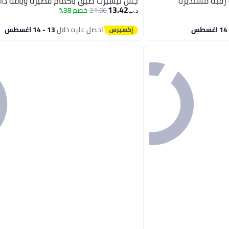
 رقبة مستديرة
جس تيشيرت ضيق بأكمام قصيرة وياقة دائ
13.42
21.66
خصم 38%
د.ب‏
احصل عليه خلال
13 - 14 اغسطس