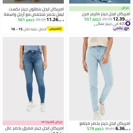
عرض
امريكان ايجل بنطلون جينز نكست
امريكان ايجل جينز مارينر مرن
ليفل بخصر منخفض مع أرجل واسعة
12.39
11.26
29.28
خصم 57%
29.28
خصم 61%
د.ب‏
د.ب‏
#20 في جينز نسائي
#20 في جينز نسائي
احصل عليه خلال
15 - 16
اغسطس
عرض الميجا 📣
امريكان ايجل جينز بخصر مرتفع
6.36
امريكان ايجل جينز ممزق بخصر عالٍ
30.61
خصم 79%
د.ب‏