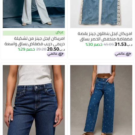
عرض
امريكان ايجل بنطلون جينز بقصة
امريكان ايجل جينز من تشكيلة
فضفاضة منخفض الخصر بساق
31.53
دريمي دريب فضفاض بساق واسعة
45.05
خصم 30%
فضفاضة وبقماش مطاطي انسيابي
د.ب‏
20.50
29.28
خصم 29%
بخصر منخفض من نسيج مطاطي
د.ب‏
متين