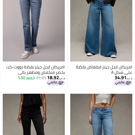
امريكان ايجل جينز فضفاض بقصّة
امريكان ايجل جينز بقصّة بووت-كت
على شكل A
بخصر منخفض ومظهر بالي
18.92
34.91
27.03
خصم 30%
د.ب‏
د.ب‏