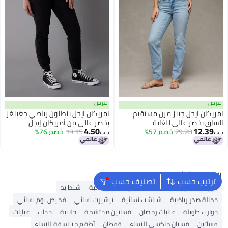
عرض
عرض
امريكان ايجل جينز مرن مستقيم
امريكان ايجل بنطلون رياضي جغينغز
الساق بخصر عالي للغاية
بخصر عالي من أمريكان إيجل
4.50
12.39
29.28
خصم 57%
19.15
خصم 76%
د.ب‏
د.ب‏
البحث الشائع
ترتيب حسب
تصنيف حسب
بلوزات
شورتات نسائية
ملابس سباحة نسائية
شنط يد
حمالة صدر رياضية
شباشب نسائية
تيشيرت نسائي
قميص نوم نسائي
جوارب طويلة
عبايات رمضان
فساتين محتشمة
جلابية
حجاب
عبايات
فساتين
فستان ماكسي للنساء
قفطان
أطقم متناسقة للنساء