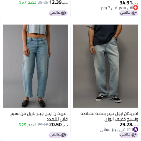
12.39
34.91
29.28
خصم 57%
د.ب‏
د.ب‏
أقل سعر في 7 يوم
أقل سعر في 7 يوم
امريكان ايجل جينز بقصّة فضاضة
امريكان ايجل جينز باريل من نسيج
ونسيج خفيف الوزن
قابل للتمدد
20.50
29.28
29.28
خصم 29%
د.ب‏
د.ب‏
#11 في جينز نسائي
#11 في جينز نسائي