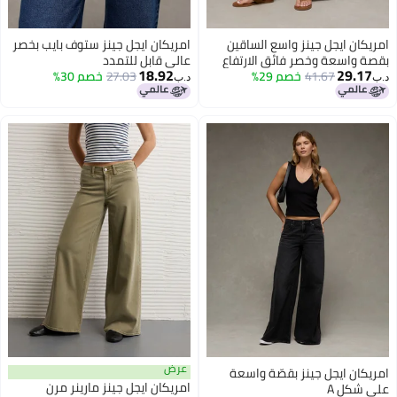
امريكان ايجل جينز واسع الساقين
امريكان ايجل جينز ستوف بايب بخصر
بقصة واسعة وخصر فائق الارتفاع
عالي قابل للتمدد
18.92
29.17
41.67
خصم 29%
من من نسيج دريمي دريب
27.03
خصم 30%
د.ب‏
د.ب‏
عرض
امريكان ايجل جينز بقصّة واسعة
امريكان ايجل جينز مارينر مرن
على شكل A