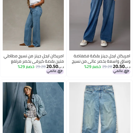
امريكان ايجل جينز بقصّة فضفاضة
امريكان ايجل جينز من نسيج مطاطي
وساق واسعة بخصر عالي من نسيج
متين بقصة كيرفي بخصر مرتفع
20.50
20.50
29.28
دريمي دريب المرن
خصم 29%
ستوف بيب
29.28
خصم 29%
د.ب‏
د.ب‏