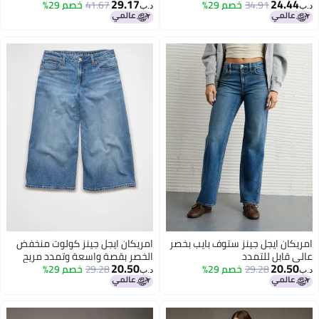
29.17
24.44
مطاطي
34.91
خصم 29%
للغاية
41.67
خصم 29%
د.ب‏
د.ب‏
امريكان ايجل جينز ستوف بايب بخصر
امريكان ايجل جينز كولوت منخفض
عالي قابل للتمدد
الخصر بقصة واسعة وتمدد مريح
20.50
20.50
29.28
خصم 29%
29.28
خصم 29%
د.ب‏
د.ب‏