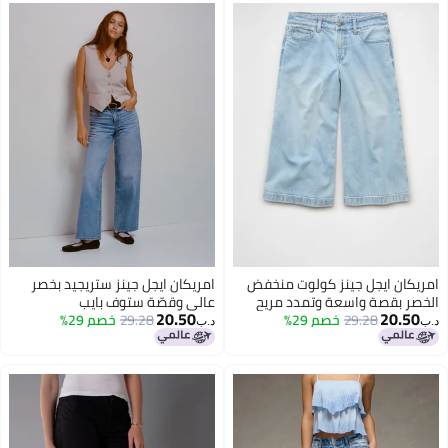
امريكان ايجل جينز كولوت منخفض
امريكان ايجل جينز ستريجيد بخصر
الخصر بقصة واسعة وتمدد مريح
عالي وقصّة ستوف بايب
20.50
20.50
29.28
خصم 29%
29.28
خصم 29%
د.ب‏
د.ب‏