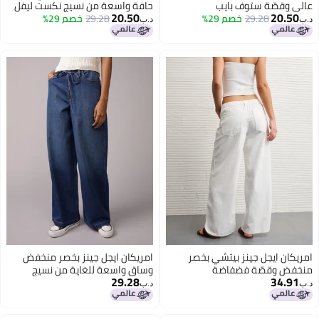
عالي وقصّة ستوف بايب
حافة واسعة من نسيج نكست ليفل
20.50
20.50
29.28
خصم 29%
29.28
خصم 29%
د.ب‏
د.ب‏
امريكان ايجل جينز بيتشي بخصر
امريكان ايجل جينز بخصر منخفض
منخفض وقصّة فضفاضة
وساق واسعة للغاية من نسيج
29.28
34.91
مطاطي متين
د.ب‏
د.ب‏