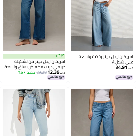
عرض
امريكان ايجل جينز بقصّة واسعة
امريكان ايجل جينز من تشكيلة
على شكل A
34.91
دريمي دريب فضفاض بساق واسعة
د.ب‏
12.39
29.28
خصم 57%
بخصر منخفض من نسيج مطاطي
د.ب‏
متين