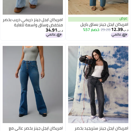
عرض
امريكان ايجل جينز دريمي دريب بخصر
امريكان ايجل جينز بساق باريل
منخفض وساق واسعة للغاية
12.39
34.91
29.28
خصم 57%
د.ب‏
د.ب‏
امريكان ايجل جينز ستريجيد بخصر
امريكان ايجل جينز بخصر عالي مع