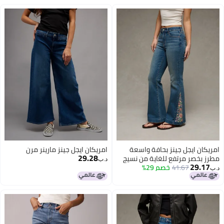
امريكان ايجل جينز بحافة واسعة
امريكان ايجل جينز مارينر مرن
29.28
مطرز بخصر مرتفع للغاية من نسيج
د.ب‏
29.17
نكست ليفل
41.67
خصم 29%
د.ب‏