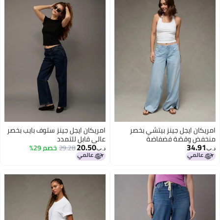
امريكان ايجل جينز بيتشي بخصر
امريكان ايجل جينز ستوف بايب بخصر
منخفض وقصّة فضفاضة
عالي قابل للتمدد
20.50
34.91
29.28
خصم 29%
د.ب‏
د.ب‏