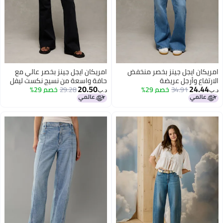
امريكان ايجل جينز بخصر منخفض
امريكان ايجل جينز بخصر عالي مع
الارتفاع وأرجل عريضة
حافة واسعة من نسيج نكست ليفل
20.50
24.44
34.91
خصم 29%
29.28
خصم 29%
د.ب‏
د.ب‏