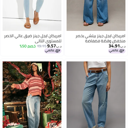
امريكان ايجل جينز بيتشي بخصر
امريكان ايجل جينز ضيق عالي الخصر
منخفض وقصّة فضفاضة
للمستوى التالي
9.57
34.91
19.15
خصم 50%
د.ب‏
د.ب‏