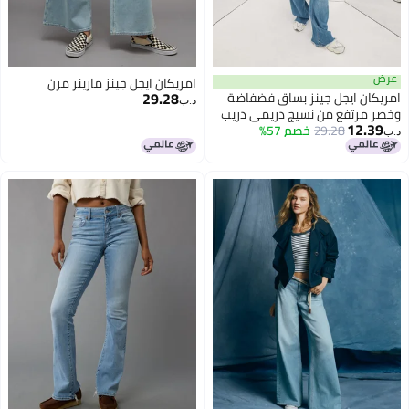
عرض
امريكان ايجل جينز مارينر مرن
29.28
امريكان ايجل جينز بساق فضفاضة
د.ب‏
وخصر مرتفع من نسيج دريمي دريب
12.39
المطاطي للغاية
29.28
خصم 57%
د.ب‏