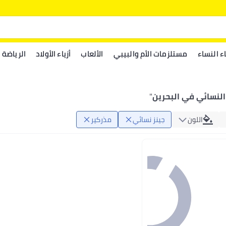
اء النساء
مستلزمات الأم والبيبي
الألعاب
أزياء الأولاد
الرياضة
النسائي في البحرين
"
اللون
جينز نسائي
مذركير