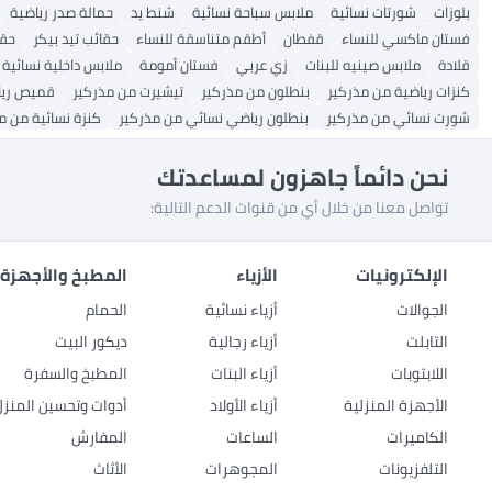
بلوزات
شورتات نسائية
ملابس سباحة نسائية
شنط يد
حمالة صدر رياضية
فستان ماكسي للنساء
قفطان
أطقم متناسقة للنساء
حقائب تيد بيكر
حق
قلادة
ملابس صينيه للبنات
زي عربي
فستان أمومة
ملابس داخلية نسائية
كنزات رياضية من مذركير
بنطلون من مذركير
تيشيرت من مذركير
قميص ريا
شورت نسائي من مذركير
بنطلون رياضي نسائي من مذركير
كنزة نسائية من م
نحن دائماً جاهزون لمساعدتك
تواصل معنا من خلال أي من قنوات الدعم التالية:
الإلكترونيات
الأزياء
المطبخ والأجهزة 
الجوالات
أزياء نسائية
الحمام
التابلت
أزياء رجالية
ديكور البيت
اللابتوبات
أزياء البنات
المطبخ والسفرة
الأجهزة المنزلية
أزياء الأولاد
أدوات وتحسين المنزل
الكاميرات
الساعات
المفارش
التلفزيونات
المجوهرات
الأثاث