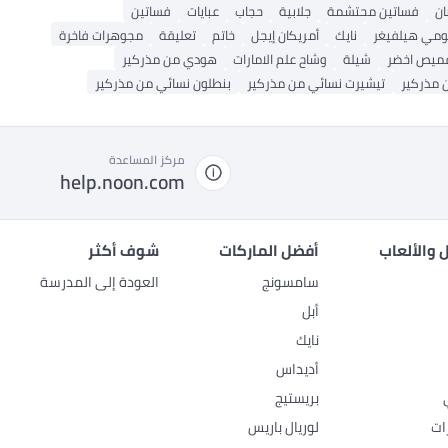
ان
فساتين محتشمة
جلابية
حجاب
عبايات
فساتين
ومي هيلفيغر
نايك
أمريكان إيجل
خاتم
تعليقة
مجوهرات فاخرة
ميص اخضر
شيلة
وشاح علم الامارات
هودي من مذركير
 مذركير
تيشيرت نسائي من مذركير
بنطلون نسائي من مذركير
مركز المساعدة
help.noon.com
 والألعاب
أفضل الماركات
شوف أكثر
سامسونج
العودة إلى المدرسة
أبل
نايك
أديداس
بريستيج
ات
لوريال باريس