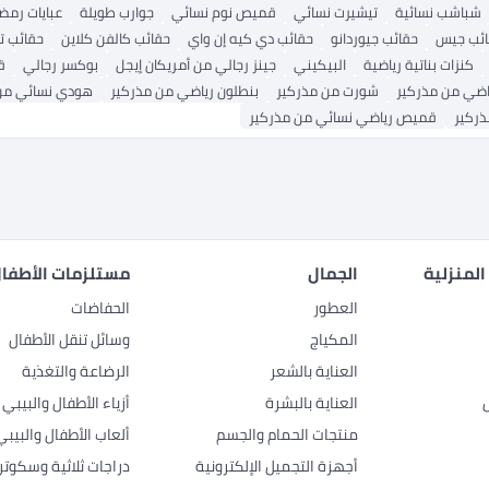
شباشب نسائية
تيشيرت نسائي
قميص نوم نسائي
جوارب طويلة
عبايات رمض
ائب جيس
حقائب جيوردانو
حقائب دي كيه إن واي
حقائب كالفن كلاين
حقائب ت
كنزات بناتية رياضية
البيكيني
جينز رجالي من أمريكان إيجل
بوكسر رجالي
ق
ضي من مذركير
شورت من مذركير
بنطلون رياضي من مذركير
هودي نسائي من
ذركير
قميص رياضي نسائي من مذركير
المنزلية
الجمال
مستلزمات الأطفال
العطور
الحفاضات
المكياج
وسائل تنقل الأطفال
العناية بالشعر
الرضاعة والتغذية
العناية بالبشرة
أزياء الأطفال والبيبي
منتجات الحمام والجسم
ألعاب الأطفال والبيبي
أجهزة التجميل الإلكترونية
دراجات ثلاثية وسكوتر