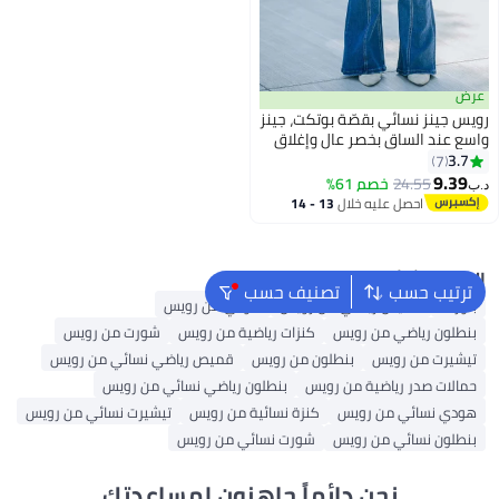
عرض
رويس جينز نسائي بقصّة بوتكت، جينز
واسع عند الساق بخصر عالٍ وإغلاق
بأزرار، جينز كلاسيكي بقصّة جرس
3.7
7
للسيدات، بنطال جينز متعدد
9.39
24.55
خصم 61%
د.ب‏
الاستخدامات مزود بجيوب، مناسب
احصل عليه خلال
13 - 14
للارتداء اليومي أو لأي نشاط في
اغسطس
الهواء الطلق
البحث الشائع
ترتيب حسب
تصنيف حسب
بلوزات
قميص رياضي من رويس
هودي من رويس
بنطلون رياضي من رويس
كنزات رياضية من رويس
شورت من رويس
تيشيرت من رويس
بنطلون من رويس
قميص رياضي نسائي من رويس
حمالات صدر رياضية من رويس
بنطلون رياضي نسائي من رويس
هودي نسائي من رويس
كنزة نسائية من رويس
تيشيرت نسائي من رويس
بنطلون نسائي من رويس
شورت نسائي من رويس
نحن دائماً جاهزون لمساعدتك