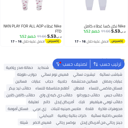
Nike نكن كسا غطاء كامل
Nike غطاء NKN PLAY FOR ALL AOP
5.53
11.66
خصم 52%
FTD
د.ب‏
5.53
11.66
خصم 52%
د.ب‏
احصل عليه خلال
16 - 17
احصل عليه خلال
16 - 17
اغسطس
اغسطس
البحث الشائع
ترتيب حسب
تصنيف حسب
شورتات نسائية
بلايز
ملابس سباحة نسائية
شنط يد
حمالة صدر رياضية
شباشب نسائية
تيشيرت نسائي
قميص نوم نسائي
جوارب طويلة
عبايات رمضان
فساتين محتشمة
جلابية
حجاب
عبايات
فساتين
فستان ماكسي للنساء
قفطان
أطقم متناسقة للنساء
حقائب تيد بيكر
حقائب جيس
حقائب جيوردانو
حقائب دي كيه إن واي
حقائب كالفن كلاين
حقائب تومي هيلفيغر
نايك
أمريكان إيجل
خاتم
تعليقة
مجوهرات فاخرة
قلادة
ملابس صينيه للبنات
زي عربي
فستان أمومة
ملابس داخلية نسائية
كنزات بناتية رياضية
البيكيني
جينز رجالي من أمريكان إيجل
بوكسر رجالي
قميص اخضر
شيلة