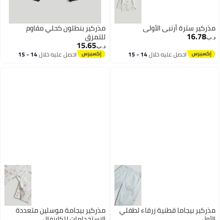
مذركير سترة أرنبي الأولى
مذركير بنطلون كحلي مقاوم
16.78
للتمزق
د.ب‏
15.65
د.ب‏
احصل عليه خلال
14 - 15
احصل عليه خلال
14 - 15
اغسطس
اغسطس
مذركير بيجاما قطنية زرقاء لطفلي
مذركير بيجامة موسلين متعددة
الأول
الاستخدامات للكارنفال