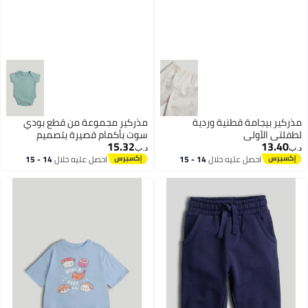
مذركير بيجامة قطنية وردية
مذركير مجموعة من قطع بودي
لطفلتي الأولى
سوت بأكمام قصيرة بتصميم
15.32
13.40
كرنفالي
د.ب‏
د.ب‏
احصل عليه خلال
14 - 15
احصل عليه خلال
14 - 15
اغسطس
اغسطس