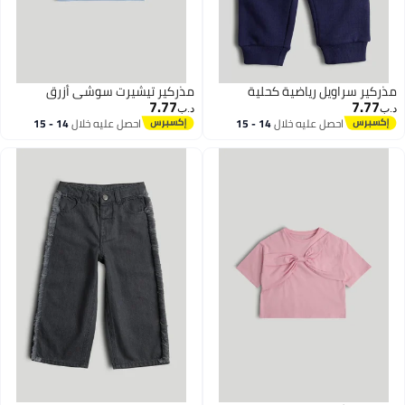
مذركير سراويل رياضية كحلية
مذركير تيشيرت سوشي أزرق
7.77
7.77
د.ب‏
د.ب‏
احصل عليه خلال
14 - 15
احصل عليه خلال
14 - 15
اغسطس
اغسطس