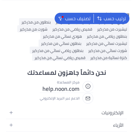
البحث الشائع
ترتيب حسب
تصنيف حسب
هودي من مذركير
كنزات رياضية من مذركير
بنطلون من مذركير
تيشيرت من مذركير
قميص رياضي من مذركير
شورت من مذركير
بنطلون رياضي من مذركير
هودي نسائي من مذركير
تيشيرت نسائي من مذركير
بنطلون نسائي من مذركير
شورت نسائي من مذركير
بنطلون رياضي نسائي من مذركير
كنزة نسائية من مذركير
قميص رياضي نسائي من مذركير
نحن دائماً جاهزون لمساعدتك
مركز المساعدة
help.noon.com
الدعم عبر البريد الإلكتروني
الإلكترونيات
الجوالات
الأزياء
التابلت