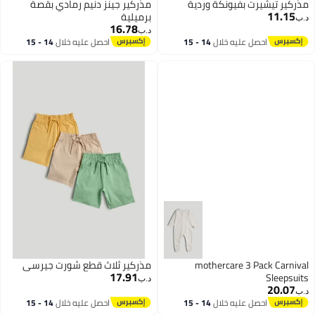
مذركير تيشيرت بفيونكة وردية
مذركير جينز دنيم رمادي بقصة
11.15
برميلية
د.ب‏
16.78
د.ب‏
احصل عليه خلال
14 - 15
احصل عليه خلال
14 - 15
اغسطس
اغسطس
mothercare 3 Pack Carnival
مذركير ثلاث قطع شورت جيرسي
17.91
Sleepsuits
د.ب‏
20.07
د.ب‏
احصل عليه خلال
14 - 15
احصل عليه خلال
14 - 15
اغسطس
اغسطس