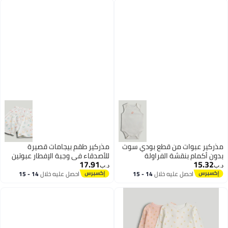
مذركير عبوات من قطع بودي سوت
مذركير طقم بيجامات قصيرة
بدون أكمام بنقشة الفراولة
للأصدقاء في وجبة الإفطار عبوتين
17.91
15.32
د.ب‏
د.ب‏
احصل عليه خلال
14 - 15
احصل عليه خلال
14 - 15
اغسطس
اغسطس