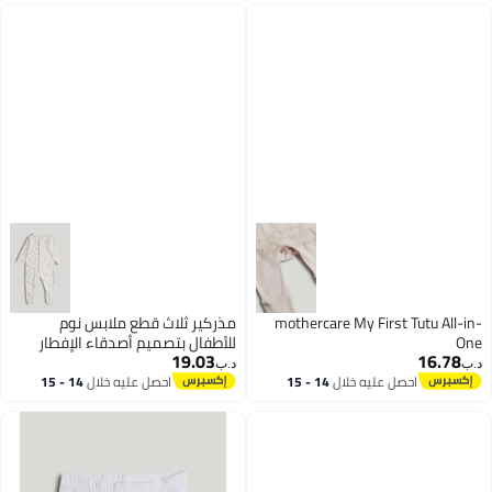
mothercare My First Tutu All-in-
مذركير ثلاث قطع ملابس نوم
One
للأطفال بتصميم أصدقاء الإفطار
19.03
16.78
د.ب‏
د.ب‏
احصل عليه خلال
14 - 15
احصل عليه خلال
14 - 15
اغسطس
اغسطس