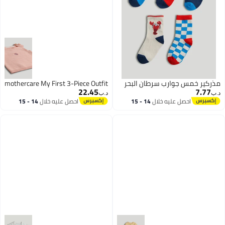
مذركير خمس جوارب سرطان البحر
mothercare My First 3-Piece Outfit
22.45
7.77
د.ب‏
د.ب‏
احصل عليه خلال
14 - 15
احصل عليه خلال
14 - 15
اغسطس
اغسطس