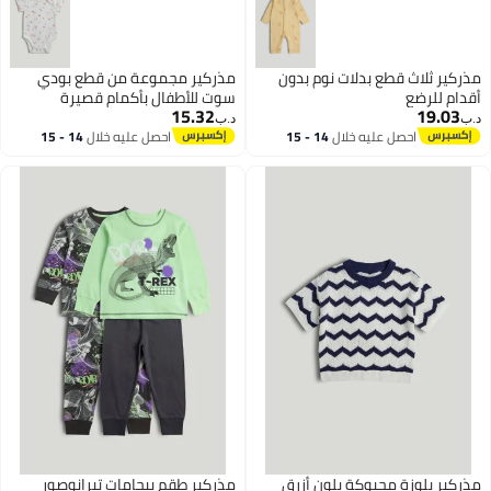
مذركير ثلاث قطع بدلات نوم بدون
مذركير مجموعة من قطع بودي
أقدام للرضع
سوت للأطفال بأكمام قصيرة
15.32
19.03
بتصميم أصدقاء الفطور
د.ب‏
د.ب‏
احصل عليه خلال
14 - 15
احصل عليه خلال
14 - 15
اغسطس
اغسطس
مذركير بلوزة محبوكة بلون أزرق
مذركير طقم بيجامات تيرانوصور