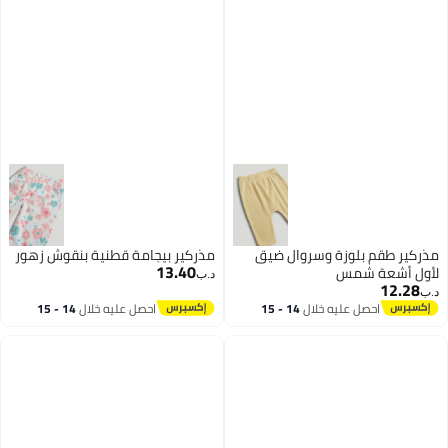
مذركير طقم بلوزة وسروال ضيق
مذركير بيجامة قطنية بنقوش زهور
13.40
لأول أشعة شمس
د.ب‏
12.28
د.ب‏
احصل عليه خلال
14 - 15
احصل عليه خلال
14 - 15
اغسطس
اغسطس