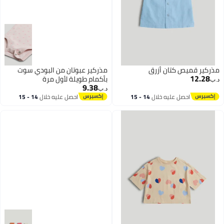
مذركير قميص كتان أزرق
مذركير عبوتان من البودي سوت
12.28
بأكمام طويلة لأول مرة
د.ب‏
9.38
د.ب‏
احصل عليه خلال
14 - 15
احصل عليه خلال
14 - 15
اغسطس
اغسطس