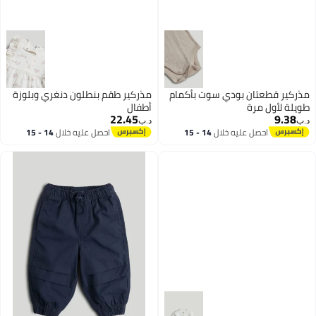
مذركير قطعتان بودي سوت بأكمام
مذركير طقم بنطلون دنغري وبلوزة
طويلة لأول مرة
أطفال
22.45
9.38
د.ب‏
د.ب‏
احصل عليه خلال
14 - 15
احصل عليه خلال
14 - 15
اغسطس
اغسطس