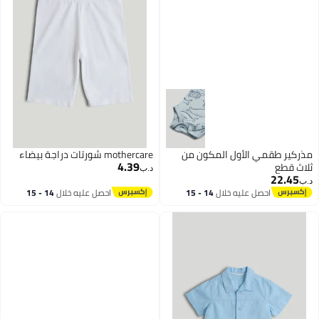
مذركير طقمي الأول المكون من
mothercare شورتات دراجة بيضاء
4.39
ثلاث قطع
د.ب‏
22.45
د.ب‏
احصل عليه خلال
14 - 15
احصل عليه خلال
14 - 15
اغسطس
اغسطس