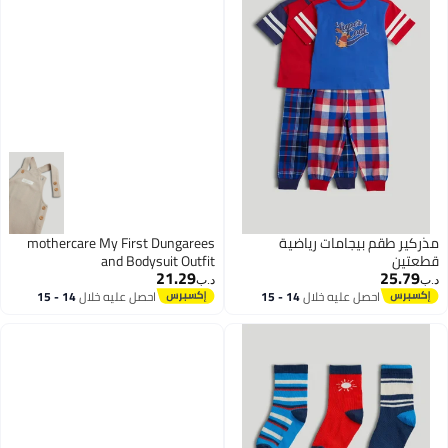
مذركير طقم بيجامات رياضية
mothercare My First Dungarees
قطعتين
and Bodysuit Outfit
21.29
25.79
د.ب‏
د.ب‏
احصل عليه خلال
14 - 15
احصل عليه خلال
14 - 15
اغسطس
اغسطس