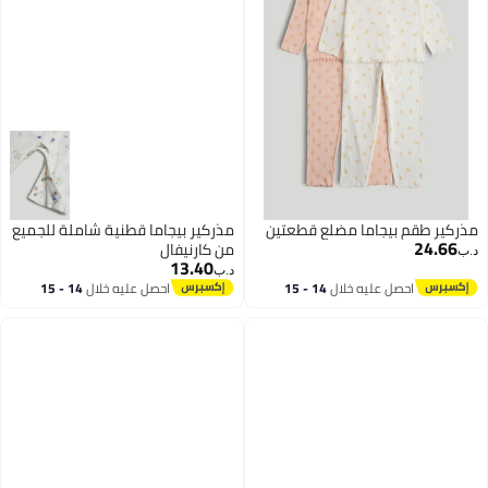
مذركير طقم بيجاما مضلع قطعتين
مذركير بيجاما قطنية شاملة للجميع
24.66
من كارنيفال
د.ب‏
13.40
د.ب‏
احصل عليه خلال
14 - 15
احصل عليه خلال
14 - 15
اغسطس
اغسطس