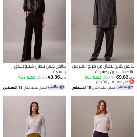
كلاين بنطال من مزيج الغبردين
كالفن كلاين بنطال شينو بساق
ف مزين بكسرات
واسعة
43.36
69.
200.47
خصم 65%
90.66
خصم 52%
د.ب‏
عر في 30 يوم
عر في 30 يوم
احصل عليه خلال
15 اغسطس
احصل عليه خلال
15 اغسطس