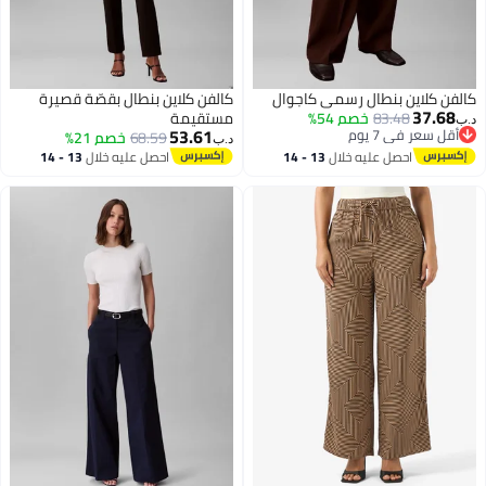
كلاين بنطال رسمي كاجوال
كالفن كلاين بنطال بقصّة قصيرة
37.
83.48
خصم 54%
مستقيمة
53.61
عر في 7 يوم
68.59
خصم 21%
د.ب‏
عر في 7 يوم
احصل عليه خلال
13 - 14
احصل عليه خلال
13 - 14
اغسطس
اغسطس