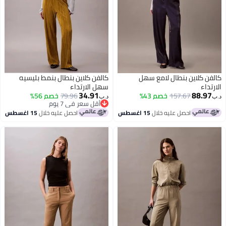
كلاين بنطال لامع سهل
كالفن كلاين بنطال بنمط بليسيه
ء
سهل الارتداء
34.91
88.
157.67
خصم 43%
79.96
خصم 56%
د.ب‏
أقل سعر في 7 يوم
أقل سعر في 7 يوم
احصل عليه خلال
15 اغسطس
احصل عليه خلال
15 اغسطس