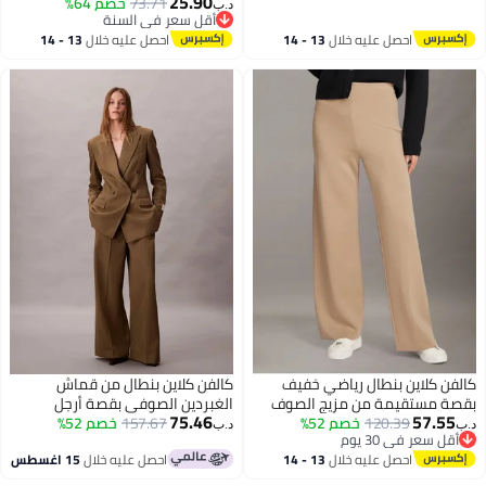
25.90
73.71
خصم 64%
د.ب‏
أقل سعر في السنة
أقل سعر في السنة
احصل عليه خلال
13 - 14
احصل عليه خلال
13 - 14
اغسطس
اغسطس
كلاين بنطال رياضي خفيف
كالفن كلاين بنطال من قماش
مستقيمة من مزيج الصوف
الغبردين الصوفي بقصة أرجل
75.46
57.
120.39
خصم 52%
واسعة
157.67
خصم 52%
د.ب‏
عر في 30 يوم
عر في 30 يوم
احصل عليه خلال
13 - 14
احصل عليه خلال
15 اغسطس
اغسطس