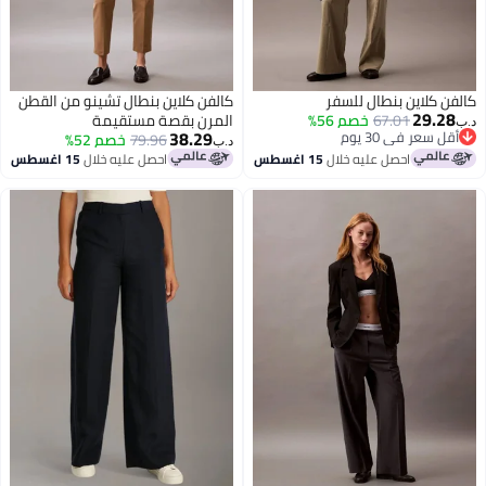
كلاين بنطال للسفر
كالفن كلاين بنطال تشينو من القطن
29.
67.01
خصم 56%
المرن بقصة مستقيمة
38.29
عر في 30 يوم
79.96
خصم 52%
د.ب‏
عر في 30 يوم
احصل عليه خلال
15 اغسطس
احصل عليه خلال
15 اغسطس