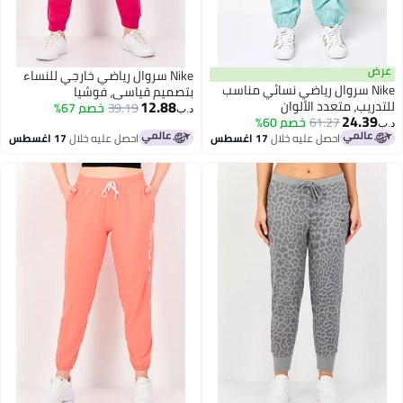
رض
Nike سروال رياضي خارجي للنساء
Nike سروال رياضي نسائي مناسب
بتصميم قياسي، فوشيا
12.88
تدريب، متعدد الألوان
39.19
خصم 67%
د.ب‏
24.39
61.27
خصم 60%
ب‏
احصل عليه خلال
17 اغسطس
احصل عليه خلال
17 اغسطس