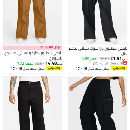
عرض الميجا 📣
يكي بنطلون باراشوت نسائي بخصر
نايكي بنطلون كارغو نسائي منسوج
لٍ
21.51
للشوارع
52.87
خصم 59%
ب‏
14.48
أقل سعر في 7 يوم
52.87
خصم 72%
د.ب‏
2
أقل سعر في 7 يوم
احصل عليه خلال
16 - 17
احصل عليه خلال
16 - 17
اغسطس
اغسطس