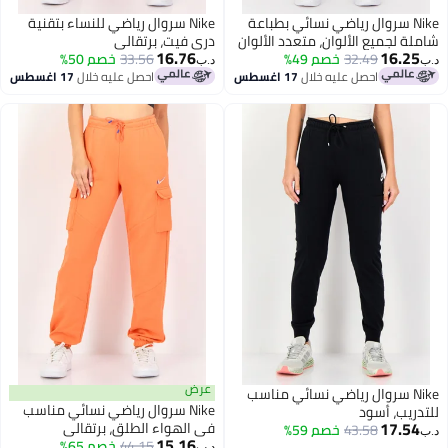
Nike سروال رياضي نسائي بطباعة
Nike سروال رياضي للنساء بتقنية
ملة لجميع الألوان، متعدد الألوان
دري فيت، برتقالي
16.76
16.25
32.49
خصم 49%
33.56
خصم 50%
ب‏
د.ب‏
احصل عليه خلال
17 اغسطس
احصل عليه خلال
17 اغسطس
عرض
Nike سروال رياضي نسائي مناسب
Nike سروال رياضي نسائي مناسب
تدريب، أسود
17.54
في الهواء الطلق، برتقالي
43.58
خصم 59%
ب‏
15.16
44.15
خصم 65%
د.ب‏