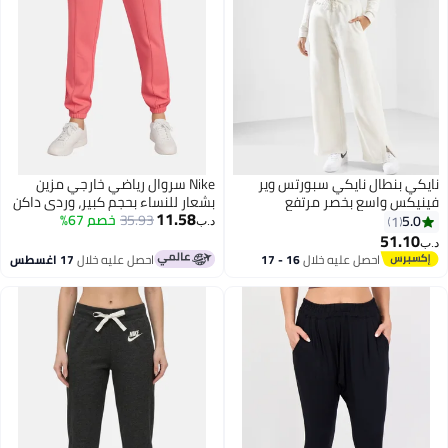
يكي بنطال نايكي سبورتس وير
Nike سروال رياضي خارجي مزين
ينيكس واسع بخصر مرتفع
بشعار للنساء بحجم كبير، وردي داكن
11.58
35.93
خصم 67%
5.0
1
د.ب‏
51.10
ب‏
احصل عليه خلال
16 - 17
احصل عليه خلال
17 اغسطس
اغسطس