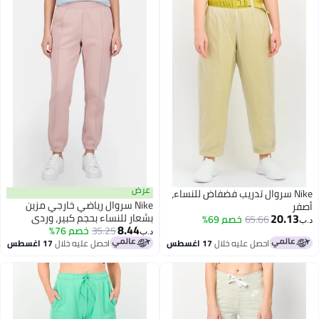
عرض
Nike سروال تدريب فضفاض للنساء،
Nike سروال رياضي خارجي مزين
صفر
20.13
بشعار للنساء بحجم كبير، وردي
65.66
خصم 69%
ب‏
8.44
35.25
خصم 76%
د.ب‏
احصل عليه خلال
17 اغسطس
احصل عليه خلال
17 اغسطس