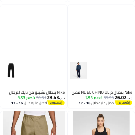
اغسطس
اغسطس
ل م NL EL CHINO UL قطن
Nike بنطال تشينو من نايك للرجال
23.43
26.02
55.93
خصم 53%
50.51
خصم 53%
ب‏
د.ب‏
احصل عليه خلال
16 - 17
احصل عليه خلال
16 - 17
اغسطس
اغسطس