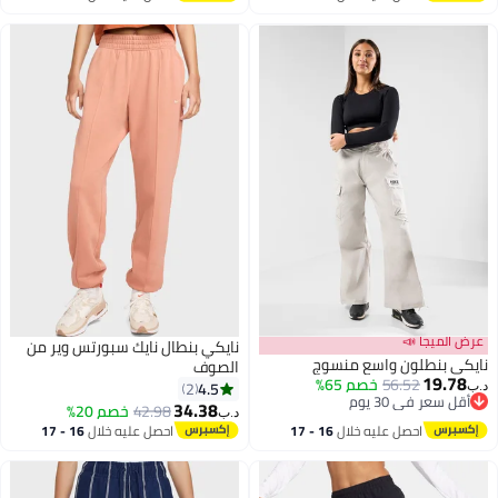
2
اغسطس
اغسطس
عرض الميجا 
نايكي بنطال نايك سبورتس وير من
نايكي بنطلون واسع منس
الصوف
19.78
خصم 65%
56.52
4.5
2
د.
أقل سعر في 30 يوم
34.38
خصم 20%
42.98
د.ب‏
أقل سعر في 30 يوم
16 - 17
احصل عليه خلال
16 - 17
احصل عليه خلال
اغسطس
اغسطس