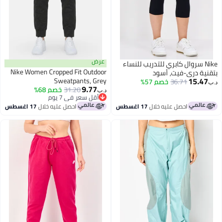
عرض
Nike سروال كابري للتدريب للنساء
Nike Women Cropped Fit Outdoor
قنية دري-فيت، أسود
15.47
Sweatpants, Grey
36.71
خصم 57%
ب‏
9.77
31.20
خصم 68%
د.ب‏
أقل سعر في 7 يوم
أقل سعر في 7 يوم
احصل عليه خلال
17 اغسطس
احصل عليه خلال
17 اغسطس