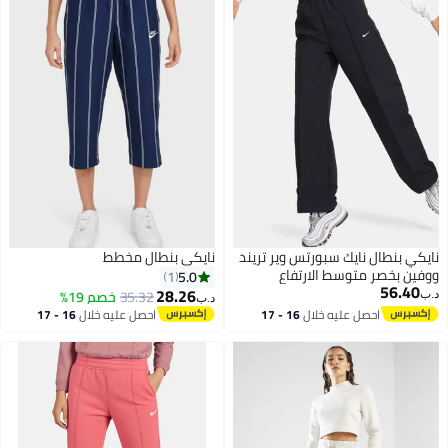
يكي بنطال نايك سبورتس وير تريند
نايكي بنطال مخطط
فين بخصر متوسط الارتفاع
5.0
1
56.40
28.26
35.32
خصم 19%
ب‏
د.ب‏
احصل عليه خلال
16 - 17
احصل عليه خلال
16 - 17
اغسطس
اغسطس