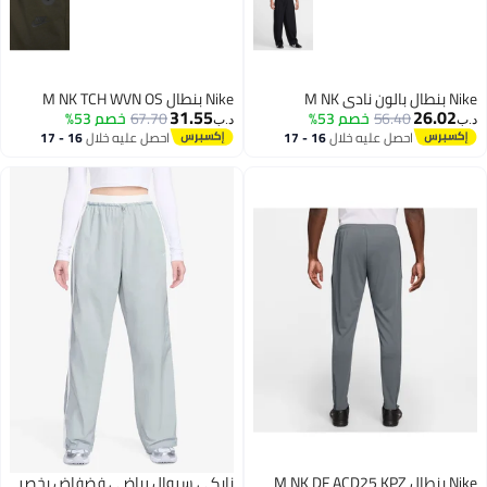
طال بالون نادي M NK
Nike بنطال M NK TCH WVN OS
31.55
26.02
56.40
خصم 53%
67.70
خصم 53%
ب‏
د.ب‏
احصل عليه خلال
16 - 17
احصل عليه خلال
16 - 17
اغسطس
اغسطس
Nike بنطال M NK DF ACD25 KPZ
نايكي سروال رياضي فضفاض بخصر