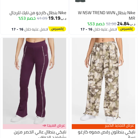
Nike بنطال W NSW TREND WVN
Nike بنطال كارجو من نايك للرجال
19.19
M
41.09
خصم 53%
د.ب‏
24.84
52.98
خصم 53%
ب‏
احصل عليه خلال
16 - 17
احصل عليه خلال
16 - 17
اغسطس
اغسطس
رض التجديد الكبير
عرض الميجا 📣
يكي بنطلون رقص مموه كارغو
نايكي بنطال عالي الخصر مزين
سائي
بشقعند الحواف