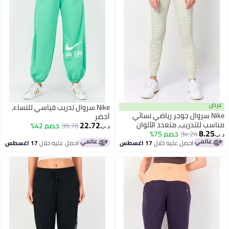
رض
Nike سروال تدريب قياسي للنساء،
Nike سروال جوجر رياضي نسائي
أخضر
22.72
اسب للتدريب، متعدد الألوان
39.76
خصم 42%
د.ب‏
8.25
34.24
خصم 75%
ب‏
احصل عليه خلال
17 اغسطس
احصل عليه خلال
17 اغسطس