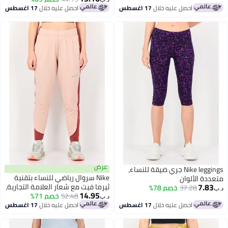
احصل عليه خلال
17 اغسطس
احصل عليه خلال
17 اغسطس
عرض
Nike leggings جري ضيقة للنساء،
Nike سروال رياضي للنساء بتقنية
عددة الألوان
7.83
ثيرما فيت مع شعار العلامة التجارية،
37.28
خصم 78%
ب‏
14.95
وردي
52.48
خصم 71%
د.ب‏
احصل عليه خلال
17 اغسطس
احصل عليه خلال
17 اغسطس