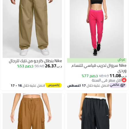
رض
Nike بنطال كارجو من نايك للرجال
26.37
Nike سروال تدريب قياسي للنساء،
56.40
خصم 53%
د.ب‏
ردي
11.08
48.43
خصم 77%
ب‏
أقل سعر في السنة
أقل سعر في السنة
احصل عليه خلال
17 اغسطس
احصل عليه خلال
16 - 17
اغسطس