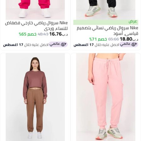
رض
Nike سروال رياضي خارجي فضفاض
Nike سروال رياضي نسائي بتصميم
للنساء، وردي
16.76
ياسي، أسود
48.43
خصم 65%
د.ب‏
18.80
65.66
خصم 71%
ب‏
احصل عليه خلال
17 اغسطس
احصل عليه خلال
17 اغسطس