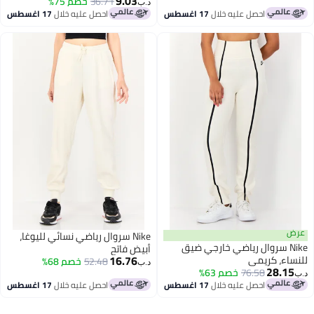
9.03
36.71
خصم 75%
د.ب‏
احصل عليه خلال
17 اغسطس
احصل عليه خلال
17 اغسطس
رض
Nike سروال رياضي نسائي لليوغا،
Nike سروال رياضي خارجي ضيق
أبيض فاتح
16.76
نساء، كريمي
52.48
خصم 68%
د.ب‏
28.15
76.58
خصم 63%
ب‏
احصل عليه خلال
17 اغسطس
احصل عليه خلال
17 اغسطس