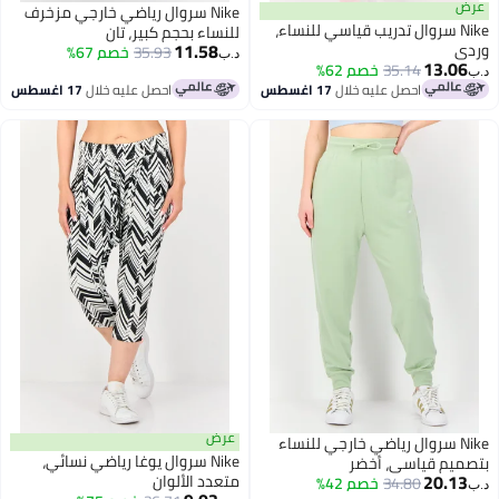
رض
Nike سروال رياضي خارجي مزخرف
Nike سروال تدريب قياسي للنساء،
للنساء بحجم كبير، تان
11.58
ردي
35.93
خصم 67%
د.ب‏
13.06
35.14
خصم 62%
ب‏
احصل عليه خلال
17 اغسطس
احصل عليه خلال
17 اغسطس
عرض
Nike سروال رياضي خارجي للنساء
Nike سروال يوغا رياضي نسائي،
تصميم قياسي، أخضر
20.13
متعدد الألوان
34.80
خصم 42%
ب‏