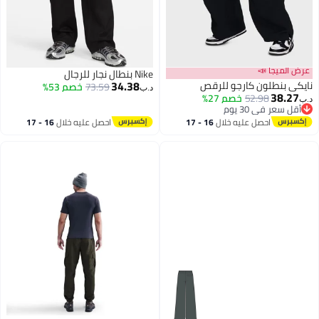
عرض الميجا 
Nike بنطال نجار للرجال
34.38
نايكي بنطلون كارجو للر
خصم 53%
73.59
د.ب‏
38.27
خصم 27%
52.98
د.
أقل سعر في 30 يوم
أقل سعر في 30 يوم
16 - 17
احصل عليه خلال
16 - 17
احصل عليه خلال
اغسطس
اغسطس