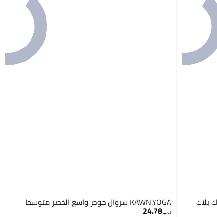
ق NBA لويسلاك بلاك
KAWN.YOGA سروال جوجر واسع الخصر متوسط
24.78
د.ب‏