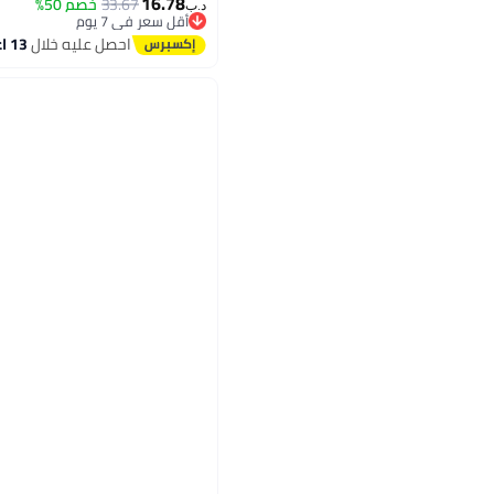
16.78
33.67
خصم 50%
د.ب‏
أقل سعر في 7 يوم
أقل سعر في 7 يوم
احصل عليه خلال
13 اغسطس