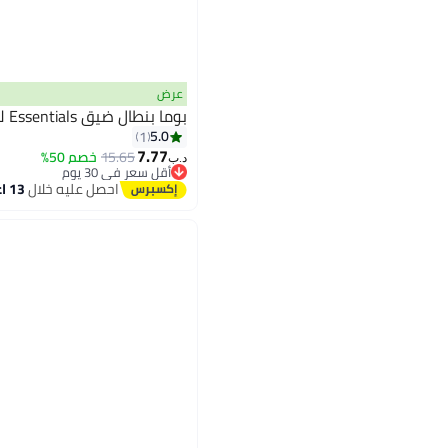
عرض
بوما بنطال ضيق Essentials للنساء
5.0
1
7.77
15.65
خصم 50%
د.ب‏
أقل سعر في 30 يوم
أقل سعر في 30 يوم
احصل عليه خلال
13 اغسطس