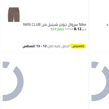
Nike سروال جوجر شينيل من NKN CLUB
8.12
17.54
خصم 53%
د.ب‏
احصل عليه خلال
12 - 13 اغسطس