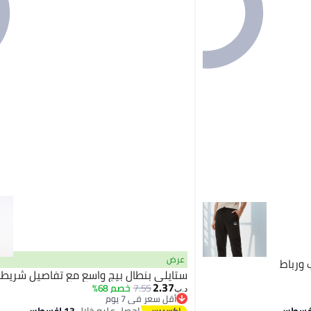
عرض
 ورباط
ستايلي بنطال بيج واسع مع تفاصيل شريطي
2.37
7.55
خصم 68%
د.ب‏
أقل سعر في 7 يوم
4
أقل سعر في 7 يوم
احصل عليه خلال
13 اغسطس