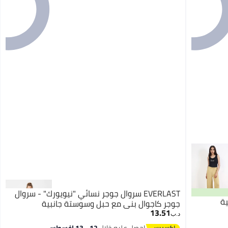
EVERLAST سروال جوجر نسائي "نيويورك" - سروال
ة
جوجر كاجوال بني مع حبل وسوستة جانبية
13.51
د.ب‏
احصل عليه خلال
12 - 13 اغسطس