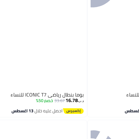
بوما بنطال رياضي ICONIC T7 للنساء
16.78
33.67
خصم 50%
د.ب‏
احصل عليه خلال
13 اغسطس