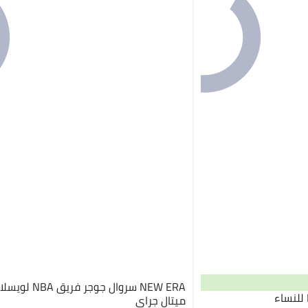
NEW ERA سروال جوجر فري
ميتال جراي