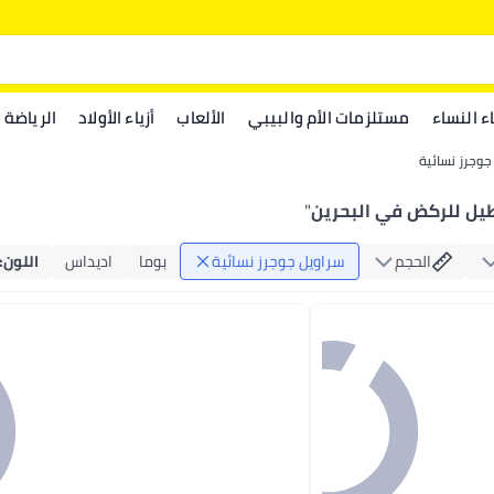
اء النساء
مستلزمات الأم والبيبي
الألعاب
أزياء الأولاد
الرياضة
جوجرز نسائية
طيل للركض في البحرين
"
الحجم
سراويل جوجرز نسائية
بوما
اديداس
اللون
: