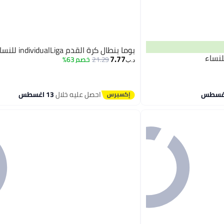
بوما بنطال كرة القدم individualLiga للنساء
7.77
21.29
خصم 63%
د.ب‏
احصل عليه خلال
13 اغسطس