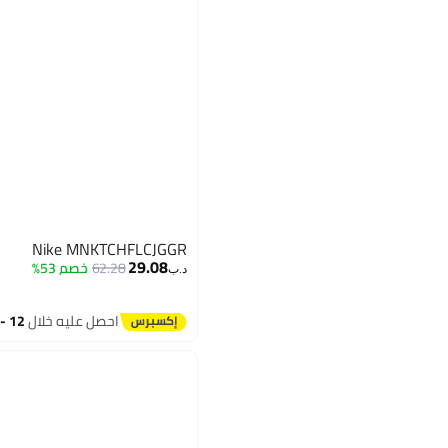
Nike MNKTCHFLCJGGR
29.08
62.28
خصم 53%
د.ب‏
احصل عليه خلال
12 - 13 اغسطس