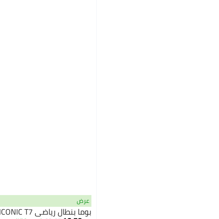
عرض
بوما بنطال رياضي ICONIC T7 للنساء