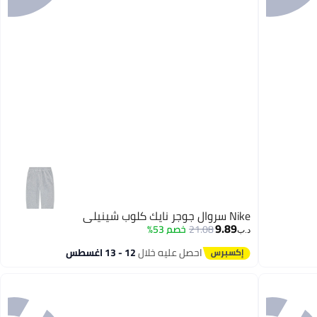
Nike سروال جوجر نايك كلوب شينيلي
9.89
21.08
خصم 53%
د.ب‏
احصل عليه خلال
12 - 13 اغسطس