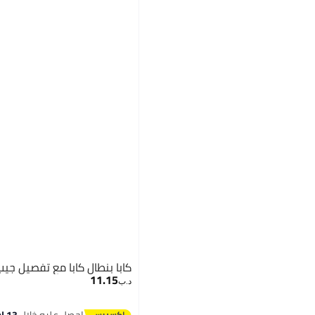
كابا بنطال كابا مع تفصيل جيب
11.15
د.ب‏
احصل عليه خلال
13 اغسطس