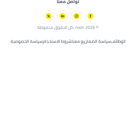
تواصل معنا
يال باريس
عاب الخارجية
تشرز
 أند ديكر
© 2026 noon. كل الحقوق محفوظة
ظائف
سياسة الضمان
بِع معنا
شروط الاستخدام
سياسة الخصوصية