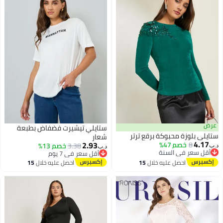
عرض
ستايلي تيشيرت فضفاض بطبعة
ستايلي بلوزة محبوكة برقع ترتر
شعار
4.17
2.93
8
خصم 47%
3.38
خصم 13%
د.ب‏
د.ب‏
أقل سعر في السنة
أقل سعر في 7 يوم
3
أقل سعر في السنة
2
أقل سعر في 7 يوم
احصل عليه خلال
15
احصل عليه خلال
15
اغسطس
اغسطس