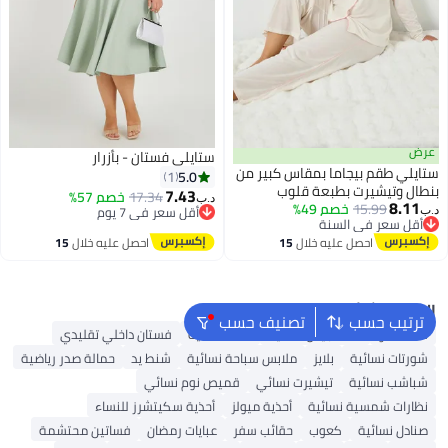
عرض
ستايلي فستان - بأزرار
ستايلي طقم بيجاما بمقاس كبير من
5.0
1
بنطال وتيشيرت بطبعة قلوب
7.43
17.34
خصم 57%
د.ب‏
8.11
15.99
خصم 49%
أقل سعر في 7 يوم
د.ب‏
أقل سعر في السنة
أقل سعر في 7 يوم
أقل سعر في السنة
احصل عليه خلال
15
احصل عليه خلال
15
اغسطس
اغسطس
البحث الشائع
ترتيب حسب
تصنيف حسب
شنط ألدو
شنط جيس نسائية
شنط نسائية
فستان داخلي تقليدي
شورتات نسائية
بلايز
ملابس سباحة نسائية
شنط يد
حمالة صدر رياضية
شباشب نسائية
تيشيرت نسائي
قميص نوم نسائي
نظارات شمسية نسائية
أحذية ميولز
أحذية سكيتشرز للنساء
صنادل نسائية
كعوب
حقائب سفر
عبايات رمضان
فساتين محتشمة