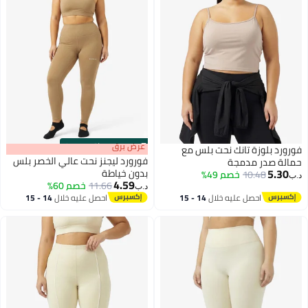
s
00
:
m
عرض برق
00
·
باقي 100%
فورورد بلوزة تانك نحت بلس مع
فورورد ليجنز نحت عالي الخصر بلس
حمالة صدر مدمجة
5.30
بدون خياطة
10.48
خصم 49%
د.ب‏
4.59
11.66
خصم 60%
د.ب‏
احصل عليه خلال
14 - 15
احصل عليه خلال
14 - 15
اغسطس
اغسطس