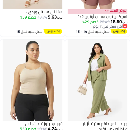
عرض الميجا 📣
ستايلي فستان وردي -
5.63
اسيكس توب سحاب أيقون 1/2
13.74
خصم 59%
د.ب‏
18.60
26.49
خصم 29%
د.ب‏
أقل سعر في 7 يوم
أقل سعر في 7 يوم
احصل عليه خلال
14 - 15
احصل عليه خلال
15
اغسطس
اغسطس
جينجر بلس طقم سترة بأزرار
فورورد بلوزة نحت بلس
4.24
وبنطلون مستقيم
10.48
خصم 59%
د.ب‏