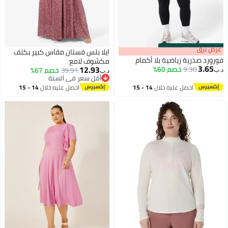
s
00
:
m
عرض برق
00
·
باقي 100%
ايلا بلس فستان مقاس كبير بكتف
فورورد صدرية رياضية بلا أكمام
مكشوف لامع
3.65
12.93
9.30
خصم 60%
39.91
خصم 67%
د.ب‏
د.ب‏
أقل سعر في السنة
أقل سعر في السنة
احصل عليه خلال
14 - 15
احصل عليه خلال
14 - 15
اغسطس
اغسطس