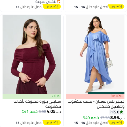
بتخلّص بسرعة
بتخلّص بسرعة
احصل عليه خلال
14 - 15
احصل عليه خلال
15
اغسطس
اغسطس
s
00
:
m
عرض برق
00
·
باقي 100%
عرض
جينجر بلس فستان - بكتف مكشوف
ستايلي بلوزة محبوكة بأكتاف
وتفاصيل كشكش
مكشوفة
4.05
6.98
خصم 41%
5.0
1
د.ب‏
8.95
17.78
خصم 49%
د.ب‏
احصل عليه خلال
14 - 15
احصل عليه خلال
15