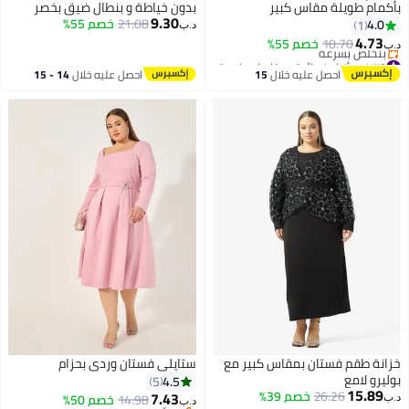
بأكمام طويلة مقاس كبير
بدون خياطة و بنطال ضيق بخصر
9.30
مرتفع
21.08
خصم 55%
4.0
1
د.ب‏
4.73
10.70
خصم 55%
د.ب‏
#9 في أزياء نسائية بمقاسات كبيرة
أقل سعر في 7 يوم
احصل عليه خلال
15
احصل عليه خلال
14 - 15
بتخلّص بسرعة
اغسطس
اغسطس
#9 في أزياء نسائية بمقاسات كبيرة
خزانة طقم فستان بمقاس كبير مع
ستايلي فستان وردي بحزام
بوليرو لامع
4.5
5
15.89
26.26
خصم 39%
7.43
14.98
خصم 50%
د.ب‏
د.ب‏