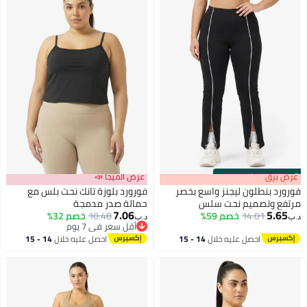
s
00
:
m
عرض برق
00
·
باقي 100%
عرض الميجا 📣
فورورد بنطلون ليجنز واسع بخصر
فورورد بلوزة تانك نحت بلس مع
مرتفع وتصميم نحت سلس
حمالة صدر مدمجة
7.06
5.65
14.01
خصم 59%
10.48
خصم 32%
د.ب‏
د.ب‏
أقل سعر في 7 يوم
أقل سعر في 7 يوم
احصل عليه خلال
14 - 15
احصل عليه خلال
14 - 15
اغسطس
اغسطس