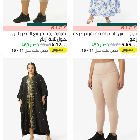
s
00
:
m
عرض برق
00
·
باقي 100%
s
00
:
m
عرض برق
00
·
باقي 100%
جينجر بلس طقم بلوزة وتنورة بطبعة
فورورد ليجنز مرتفع الخصر بلس
زهور
بطول ثلاثة أرباع
4.12
5.65
14.01
خصم 59%
10.48
خصم 60%
د.ب‏
د.ب‏
احصل عليه خلال
14 - 15
احصل عليه خلال
14 - 15
اغسطس
اغسطس