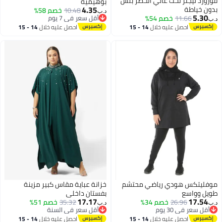
فورورد ليجنز نحت عالي الخصر بلس
بوهيمية
4.35
بدون خياطة
10.48
خصم 58%
د.ب‏
5.30
11.66
خصم 54%
أقل سعر في 7 يوم
د.ب‏
أقل سعر في 7 يوم
احصل عليه خلال
14 - 15
احصل عليه خلال
14 - 15
اغسطس
اغسطس
موفليتكس هودي رياضي محتشم
خزانة عباية مقاس كبير مزينة
طويل وواسع
بفستان داخلي
17.17
17.54
26.96
خصم 34%
35.32
خصم 51%
د.ب‏
د.ب‏
أقل سعر في 30 يوم
أقل سعر في السنة
أقل سعر في 30 يوم
أقل سعر في السنة
احصل عليه خلال
14 - 15
احصل عليه خلال
14 - 15