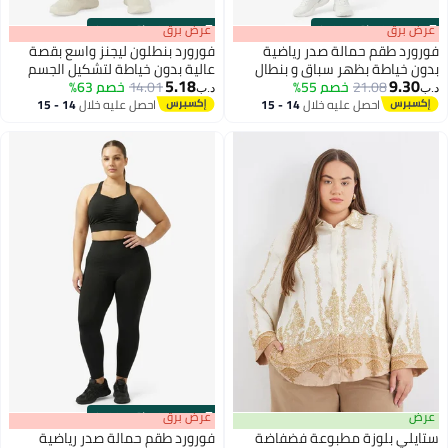
s
00
:
m
عرض برق
00
·
باقي 100%
s
00
:
m
عرض برق
00
·
باقي 100%
فورورد طقم حمالة صدر رياضية
فورورد بنطلون ليجنز واسع بقصة
بدون خياطة بظهر سباق و بنطال
عالية بدون خياطة لتشكيل الجسم
5.18
9.30
21.08
ضيق عالي الخصر
خصم 55%
14.01
خصم 63%
د.ب‏
د.ب‏
احصل عليه خلال
14 - 15
احصل عليه خلال
14 - 15
اغسطس
اغسطس
عرض
s
00
:
m
عرض برق
00
·
باقي 100%
ستايلي بلوزة مطبوعة فضفاضة
فورورد طقم حمالة صدر رياضية