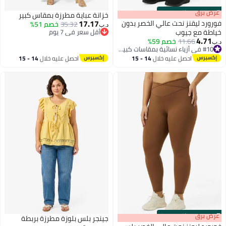
s
00
:
m
عرض برق
00
·
باقي 100%
خزانة عباية مطرزة بمقاس كبير
17.17
فورورد ليقنز نحت عالي الخصر بدون
35.32
خصم 51%
د.ب‏
خياطة مع جيوب
أقل سعر في 7 يوم
4.71
أقل سعر في 7 يوم
11.66
خصم 59%
د.ب‏
#10 في أزياء نسائية بمقاسات كبيرة
#10 في أزياء نسائية بمقاسات كبيرة
احصل عليه خلال
14 - 15
احصل عليه خلال
14 - 15
اغسطس
اغسطس
s
00
:
m
عرض برق
00
·
باقي 100%
جينجر بلس بلوزة مطرزة بربطة