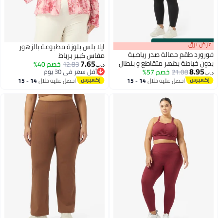
s
00
:
m
عرض برق
00
·
باقي 100%
ايلا بلس بلوزة مطبوعة بالزهور
فورورد طقم حمالة صدر رياضية
مقاس كبير برباط
7.65
بدون خياطة بظهر متقاطع و بنطال
12.83
خصم 40%
د.ب‏
8.95
21.08
ضيق عالي الخصر
خصم 57%
أقل سعر في 30 يوم
د.ب‏
أقل سعر في 30 يوم
احصل عليه خلال
14 - 15
احصل عليه خلال
14 - 15
اغسطس
اغسطس