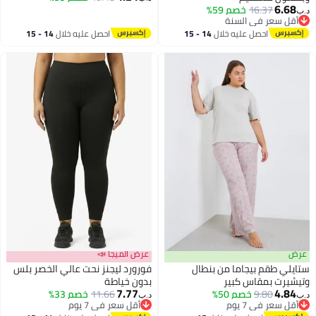
6.68
16.37
خصم 59%
د.ب‏
أقل سعر في السنة
أقل سعر في السنة
احصل عليه خلال
14 - 15
احصل عليه خلال
14 - 15
اغسطس
اغسطس
عرض
عرض الميجا 📣
ستايلي طقم بيجاما من بنطال
فورورد ليجنز نحت عالي الخصر بلس
وتيشيرت بمقاس كبير
بدون خياطة
7.77
4.84
9.80
خصم 50%
11.66
خصم 33%
د.ب‏
د.ب‏
أقل سعر في 7 يوم
أقل سعر في 7 يوم