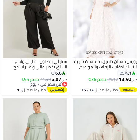
رويس فستان دانتيل بمقاسات كبيرة
ستايلي بنطلون ستايلي واسع
للنساء لحفلات الزفاف والمواعيد،
الساق بخصر عالي وكسرات مع
فستان ميدي طويل بلون موحد،
تفاصيل أزرار
5.0
4.1
3
25
فستان سهرة أنيق بأكمام ثلاثة أرباع
5.07
13.40
21.12
خصم 36%
11.49
خصم 55%
د.ب‏
د.ب‏
شفافة وياقة قارب وحافة واسعة،
أقل سعر في 7 يوم
أبيض
أقل سعر في 7 يوم
احصل عليه خلال
14 - 15
احصل عليه خلال
15
اغسطس
اغسطس