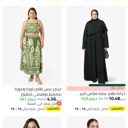
اغسطس
اغسطس
s
00
:
m
عرض برق
00
·
باقي 100%
جينجر بلس طقم بلوزة وتنورة
خزانة طقم عباية مقاس كبير
بتصميم بوهيمي مطبوع
10.48
4.56
25.79
خصم 59%
14.01
خصم 67%
د.ب‏
د.ب‏
أقل سعر في السنة
أقل سعر في السنة
احصل عليه خلال
14 - 15
احصل عليه خلال
14 - 15
اغسطس
اغسطس