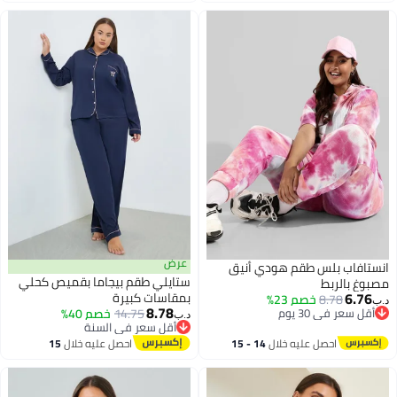
اغسطس
اغسطس
عرض
انستافاب بلس طقم هودي أنيق
ستايلي طقم بيجاما بقميص كحلي
مصبوغ بالربط
6.76
بمقاسات كبيرة
8.78
خصم 23%
د.ب‏
8.78
أقل سعر في 30 يوم
14.75
خصم 40%
د.ب‏
أقل سعر في 30 يوم
أقل سعر في السنة
أقل سعر في السنة
احصل عليه خلال
14 - 15
احصل عليه خلال
15
اغسطس
اغسطس