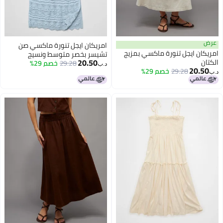
عرض
امريكان ايجل تنورة ماكسي صن
امريكان ايجل تنورة ماكسي بمزيج
تشيسر بخصر متوسط ونسيج
20.50
الكتان
كروشيه محبوك
29.28
خصم 29%
د.ب‏
20.50
29.28
خصم 29%
د.ب‏