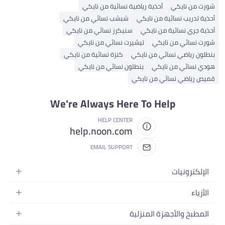
شورت من نايكي
أحذية رياضية نسائية من نايكي
أحذية تدريب نسائية من نايكي
شبشب نسائي من نايكي
أحذية جري نسائية من نايكي
سنيكرز نسائي من نايكي
شورت نسائي من نايكي
تيشيرت نسائي من نايكي
بنطلون رياضي نسائي من نايكي
كنزة نسائية من نايكي
هودي نسائي من نايكي
بنطلون نسائي من نايكي
قميص رياضي نسائي من نايكي
We're Always Here To Help
HELP CENTER
help.noon.com
EMAIL SUPPORT
الإلكترونيات
الجوالات
الأزياء
التابلت
أزياء نسائية
المطبخ والأجهزة المنزلية
اللابتوبات
أزياء رجالية