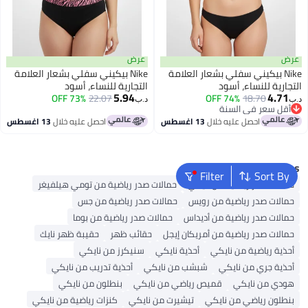
عرض
عرض
Nike بيكيني سفلي بشعار العلامة
Nike بيكيني سفلي بشعار العلامة
التجارية للنساء، أسود
التجارية للنساء، أسود
5.94
4.71
73% OFF
22.07
74% OFF
18.70
د.ب‏
د.ب‏
أقل سعر في السنة
أقل سعر في السنة
احصل عليه خلال
13 اغسطس
احصل عليه خلال
13 اغسطس
Popular Searches
Filter
Sort By
حمالات صدر رياضية من نايكي
حمالات صدر رياضية من تومي هيلفيغر
حمالات صدر رياضية من رويس
حمالات صدر رياضية من جس
حمالات صدر رياضية من أديداس
حمالات صدر رياضية من بوما
حمالات صدر رياضية من أمريكان إيجل
حقائب ظهر
حقيبة ظهر نايك
أحذية رياضية من نايكي
أحذية نايكي
سنيكرز من نايكي
أحذية جري من نايكي
شبشب من نايكي
أحذية تدريب من نايكي
هودي من نايكي
قميص رياضي من نايكي
بنطلون من نايكي
بنطلون رياضي من نايكي
تيشيرت من نايكي
كنزات رياضية من نايكي