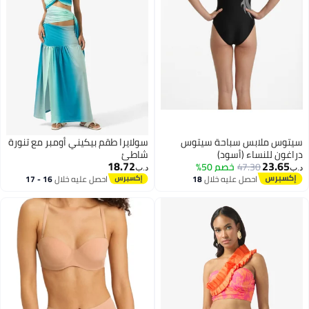
سيتوس ملابس سباحة سيتوس
سولايرا طقم بيكيني أومبر مع تنورة
دراغون للنساء (أسود)
شاطئ
18.72
23.65
47.30
خصم 50%
د.ب‏
د.ب‏
احصل عليه خلال
18
احصل عليه خلال
16 - 17
اغسطس
اغسطس