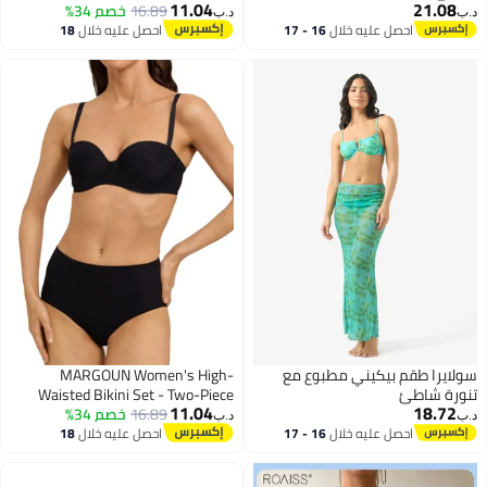
11.04
21.08
16.89
خصم 34%
Swimsuit for Women Beachwear
د.ب‏
د.ب‏
VS-8806
احصل عليه خلال
16 - 17
احصل عليه خلال
18
4
اغسطس
اغسطس
سولايرا طقم بيكيني مطبوع مع
MARGOUN Women's High-
تنورة شاطئ
Waisted Bikini Set - Two-Piece
11.04
18.72
16.89
خصم 34%
Swimsuit for Women Beachwear
د.ب‏
د.ب‏
VS-8806
احصل عليه خلال
16 - 17
احصل عليه خلال
18
4
اغسطس
اغسطس