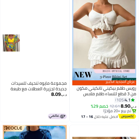
أفضل المنتجات
عرض التجديد الكبير
مجموعة مايوه تنحيف للسيدات
رويس طقم بيكيني تانكيني مكون
جديدة لجزيرة العطلات مع طبعة
8.09
من 3 قطع للنساء طقم ملابس
أوراق القيقب - ثلاث قطع
د.ب‏
سباحة للشاطئ مكشكش حمالة
4.1
105
صدر قابلة للتعديل وخصر مرتفع
8.90
12.61
خصم 29%
د.ب‏
للسباحة وتنورة مريحة، ملابس
#1 في أطقم البيكيني
بتخلّص بسرعة
سباحة بيضاء ناعمة قابلة للتنفس
احصل عليه خلال
16 - 17
تم بيع +20 مؤخرًا
لقضاء العطلات
اغسطس
#1 في أطقم البيكيني