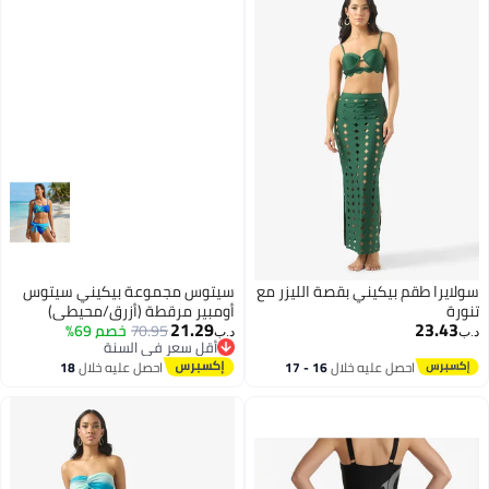
سولايرا طقم بيكيني بقصة الليزر مع
سيتوس مجموعة بيكيني سيتوس
تنورة
أومبير مرقطة (أزرق/محيطي)
21.29
23.43
70.95
خصم 69%
د.ب‏
د.ب‏
أقل سعر في السنة
أقل سعر في السنة
احصل عليه خلال
16 - 17
احصل عليه خلال
18
اغسطس
اغسطس