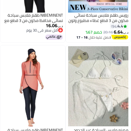
رويس طقم ملابس سباحة نسائي
NIBEMINENT طقم ملابس سباحة
مكون من 3 قطع غطاء مطبوع ولون
نسائي محافظ مكون من 3 قطع مع
16.06
سادة بيكيني علوي مطبوع بيكيني
تصميم مقسوم لحماية من الشمس
4.4
94
د.ب‏
أقل سعر في 30 يوم
سفلي نسيج سريع الجفاف ماص
و تنورة شاطئية
6.64
20.16
خصم 67%
د.ب‏
أقل سعر في 30 يوم
للرطوبة وجيد التهوية يوفر التغطية
احصل عليه خلال
16 - 17
والتواضع دون الكشف عن اللون
اغسطس
الأرجواني
مصنع ملابس السباحة عبر الحدود
NIBEMINENT طقم ملابس سباحة