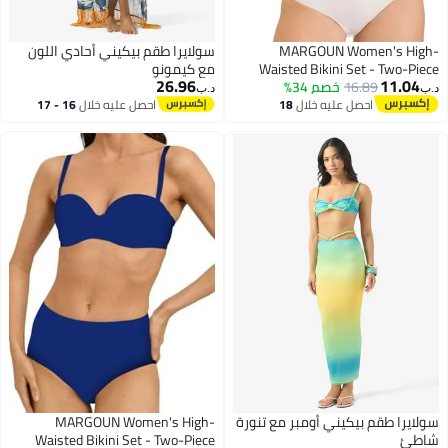
MARGOUN Women's High-
سولايرا طقم بيكيني أحادي اللون
Waisted Bikini Set - Two-Piece
مع كيمونو
26.96
11.04
16.89
خصم 34%
Swimsuit for Women Beachwear
د.ب‏
د.ب‏
VS-8806
احصل عليه خلال
18
احصل عليه خلال
16 - 17
4
اغسطس
اغسطس
سولايرا طقم بيكيني أومبر مع تنورة
MARGOUN Women's High-
شاطئ
Waisted Bikini Set - Two-Piece