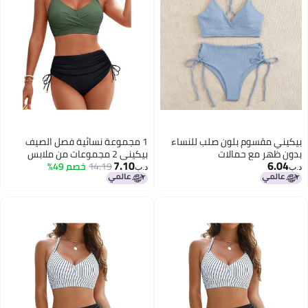
بيكيني مقسوم بلون صلب للنساء
1 مجموعة نسائية فصل الصيف
بدون ظهر مع حمالات
بيكيني 2 مجموعات من ملابس
7.10
6.04
14.19
خصم 49%
السباحة صدري مع السراويل الثلاثي
د.ب‏
د.ب‏