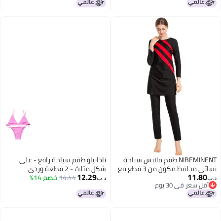
و تنورة للبحر
NIBEMINENT طقم ملابس سباحة
نادانباو طقم سباحة رافع - على
نسائي محافظ مكون من 3 قطع مع
شكل مثلث - 2 قطعة وردي
12.29
11.80
تصميم مقسوم لحماية من الشمس،
14.44
خصم 14%
د.ب‏
د.ب‏
أقل سعر في 30 يوم
تنورة شاطئية
أقل سعر في 30 يوم