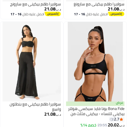
سولايرا طقم بيكيني مع سارونغ
سولايرا طقم بيكيني مع سارونج
21.08
21.08
د.ب‏
د.ب‏
احصل عليه خلال
16 - 17
احصل عليه خلال
16 - 17
اغسطس
اغسطس
عرض
سولايرا طقم بيكيني مع بنطلون
Bona Fide بونا فايد سيكسي هولتر
واسع
21.08
بيكيني للنساء - بيكيني مثلث من
د.ب‏
قطعتين مع ربط جانبي السفلية -
2.7
3
4
ناعم، ملابس سباحة للمراهقات
20.02
23.55
خصم 14%
د.ب‏