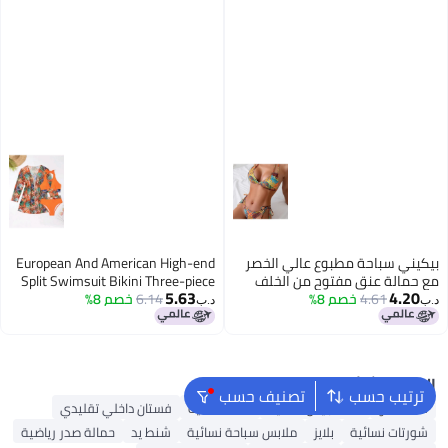
بيكيني سباحة مطبوع عالي الخصر
European And American High-end
مع حمالة عنق مفتوح من الخلف
Split Swimsuit Bikini Three-piece
5.63
4.20
4.61
خصم 8%
للنساء، ملابس رياضية مائية للنساء
6.14
خصم 8%
Set Deep V-wrapped Chest Mid-
د.ب‏
د.ب‏
length Printed Blouse Beach Style
البحث الشائع
ترتيب حسب
تصنيف حسب
شنط ألدو
شنط جيس نسائية
شنط نسائية
فستان داخلي تقليدي
شورتات نسائية
بلايز
ملابس سباحة نسائية
شنط يد
حمالة صدر رياضية