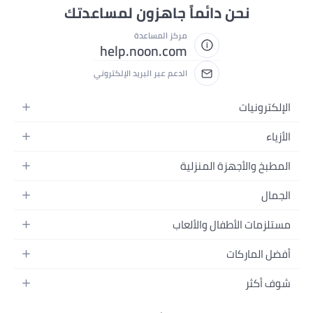
نحن دائماً جاهزون لمساعدتك
مركز المساعدة
help.noon.com
الدعم عبر البريد الإلكتروني
الإلكترونيات
الجوالات
الأزياء
التابلت
أزياء نسائية
المطبخ والأجهزة المنزلية
اللابتوبات
أزياء رجالية
الحمام
الأجهزة المنزلية
الجمال
أزياء البنات
ديكور البيت
الكاميرات
العطور
أزياء الأولاد
مستلزمات الأطفال والألعاب
المطبخ والسفرة
التلفزيونات
المكياج
الساعات
الحفاضات
أدوات وتحسين المنزل
السماعات
أفضل الماركات
العناية بالشعر
المجوهرات
وسائل تنقل الأطفال
المفارش
ألعاب القيمنق
سامسونج
العناية بالبشرة
شوف أكثر
حقائب نسائية
الرضاعة والتغذية
الأثاث
أبل
منتجات الحمام والجسم
نظارات رجالية
العودة إلى المدرسة
أزياء الأطفال والبيبي
الفناء والحديقة