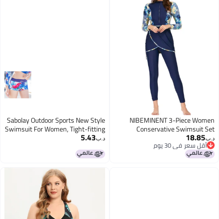
Sabolay Outdoor Sports New Style
NIBEMINENT 3-Piece Women
Swimsuit For Women, Tight-fitting
Conservative Swimsuit Set
5.43
18.85
Long-sleeved Quick-drying Surfing
Muslim Sun Protection Swimwear
د.ب‏
د.ب‏
أقل سعر في 30 يوم
Bikini Swimsuit And Swim Trunks
Swimming Trousers Ladies
أقل سعر في 30 يوم
Beachwear Skirt Bikini Arab Dress