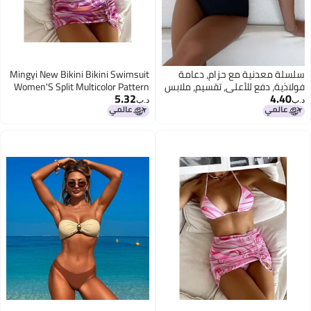
سلسلة معدنية مع حزام، دعامة
Mingyi New Bikini Bikini Swimsuit
فولاذية، دفع للأعلى، تقسيم، ملابس
Women'S Split Multicolor Pattern
5.32
4.40
سباحة للنساء، بيكيني للتصدير
Mesh Skirt Three-Piece Set
د.ب‏
د.ب‏