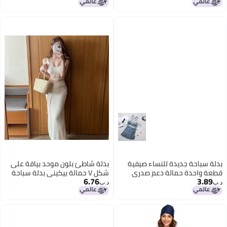
أقل سعر في 30 يوم
بيكيني، فستان عربي
Swimsuit
بدلة سباحة جديدة للنساء صيفية
بدلة شاطئ بلون موحد بياقة على
قطعة واحدة حمالة دعم صدري
شكل V حمالة بيكيني بدلة سباحة
6.76
3.89
صغير دعم فولاذي مظهر أنيق
شق الفخذ بلوزة بيكيني
د.ب‏
د.ب‏
يغطي البطن نحيف مثير بدلة سباحة
ربيعية حارة