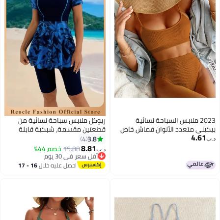
2023 ملابس السباحة نسائية
ريوكل ملابس سباحة نسائية من
بيكيني متعدد الألوان قماش خاص
قطعتين مقسمة، شبكية قابلة
4.61
بيكيني ملابس السباحة نسائية 015
للتهوية، بأكمام قصيرة، مطبوعة
3.8
4
د.ب‏
بالزهور، مع شورت قصير للأولاد، بدلة
8.81
15.88
أقل سعر في 30 يوم
خصم 44%
د.ب‏
سباحة محتشمة
بتخلّص بسرعة
أقل سعر في 30 يوم
احصل عليه خلال
16 - 17
اغسطس