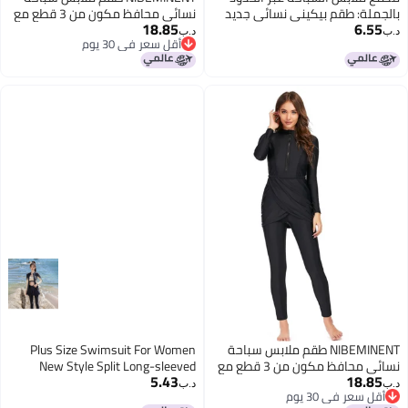
بالجملة: طقم بيكيني نسائي جديد
نسائي محافظ مكون من 3 قطع مع
18.85
6.55
من ثلاث قطع مع تنورة شبكية
حماية من الشمس - بنطلون سباحة
د.ب‏
د.ب‏
أقل سعر في 30 يوم
و تنورة و بيكيني - فستان عربي
7
أقل سعر في 30 يوم
NIBEMINENT طقم ملابس سباحة
Plus Size Swimsuit For Women
نسائي محافظ مكون من 3 قطع مع
New Style Split Long-sleeved
5.43
18.85
حماية من الشمس، بنطلون سباحة،
Pants Sun Protection Conservative
د.ب‏
د.ب‏
أقل سعر في 30 يوم
ملابس شاطئية للسيدات، تنورة،
Surfing Snorkeling Jellyfish Diving