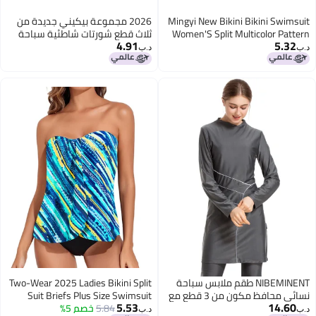
Mingyi New Bikini Bikini Swimsuit
2026 مجموعة بيكيني جديدة من
Women'S Split Multicolor Pattern
ثلاث قطع شورتات شاطئية سباحة
4.91
5.32
Mesh Skirt Three-Piece Set
للنساء
د.ب‏
د.ب‏
NIBEMINENT طقم ملابس سباحة
Two-Wear 2025 Ladies Bikini Split
نسائي محافظ مكون من 3 قطع مع
Suit Briefs Plus Size Swimsuit
5.53
14.60
تصميم مقسوم لحماية من الشمس
Printed
5.84
خصم 5%
د.ب‏
د.ب‏