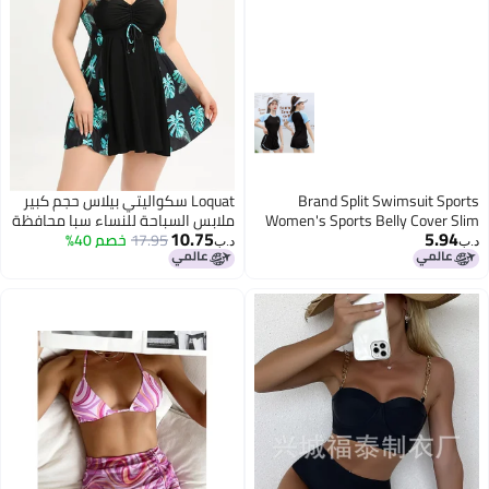
Brand Split Swimsuit Sports
Loquat سكواليتي بيلاس حجم كبير
Women's Sports Belly Cover Slim
ملابس السباحة للنساء سبا محافظة
10.75
5.94
Short Sleeve Professional
17.95
بيكيني عالي الخصر
خصم 40%
د.ب‏
د.ب‏
Swimwear
3