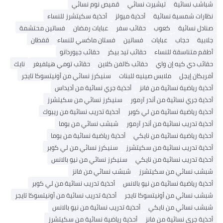
شباشب نسائية
تيشيرت نسائي
قميص نوم نسائي
نظارات شمسية نسائية
أحذية ميولز
أحذية سكيتشرز للنساء
صنادل نسائية
كعوب
حقائب سفر
عبايات رمضان
فساتين محتشمة
جلابية
حجاب
عبايات
فساتين
فستان ماكسي للنساء
قفطان
أطقم متناسقة للنساء
حقائب تيد بيكر
حقائب جيوردانو
حقائب دي كيه إن واي
حقائب كالفن كلاين
حقائب تومي هيلفيغر
نايك
أمريكان إيجل
ملابس صينيه للبنات
سنيكرز نسائي من أونيتسوكا تايجر
أحذية رياضية نسائية من فانز
أحذية جري نسائية من أديداس
أحذية جري نسائية من أندر آرمور
سنيكرز نسائي من سكيتشرز
أحذية رياضية نسائية من لي كوبر
أحذية تدريب نسائية من ريبوك
أحذية تدريب نسائية من أندر آرمور
شبشب نسائي من بوما
أحذية رياضية نسائية من نايكي
أحذية رياضية نسائية من بوما
أحذية تدريب نسائية من سكيتشرز
سنيكرز نسائي من لي كوبر
أحذية تدريب نسائية من نايكي
سنيكرز نسائي من نيو بالانس
شبشب نسائي من سكيتشرز
شبشب نسائي من فانز
أحذية رياضية نسائية من نيو بالانس
أحذية تدريب نسائية من لي كوبر
شبشب نسائي من أونيتسوكا تايجر
أحذية تدريب نسائية من أونيتسوكا تايجر
شبشب نسائي من نايكي
أحذية تدريب نسائية من نيو بالانس
أحذية جري نسائية من فانز
أحذية رياضية نسائية من سكيتشرز