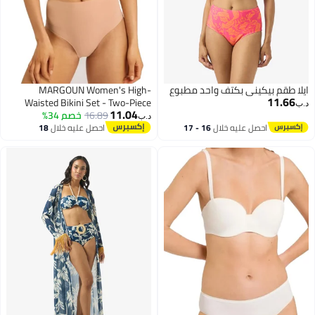
ايلا طقم بيكيني بكتف واحد مطبوع
MARGOUN Women's High-
11.66
Waisted Bikini Set - Two-Piece
د.ب‏
11.04
16.89
خصم 34%
Swimsuit for Women Beachwear
د.ب‏
VS-8806
احصل عليه خلال
16 - 17
احصل عليه خلال
18
4
اغسطس
اغسطس